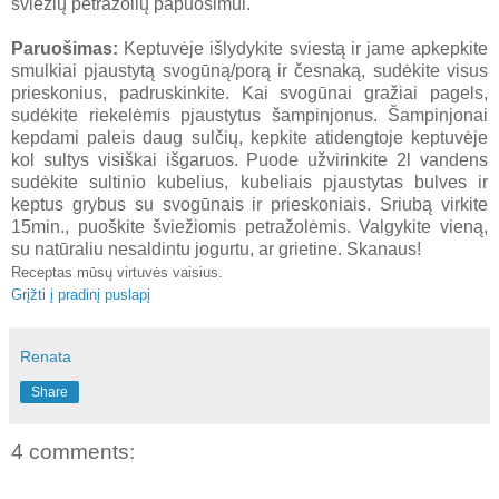
šviežių petražolių papuošimui.
Paruošimas:
Keptuvėje išlydykite sviestą ir jame apkepkite
smulkiai pjaustytą svogūną/porą ir česnaką, sudėkite visus
prieskonius, padruskinkite. Kai svogūnai gražiai pagels,
sudėkite riekelėmis pjaustytus šampinjonus. Šampinjonai
kepdami paleis daug sulčių, kepkite atidengtoje keptuvėje
kol sultys visiškai išgaruos. Puode užvirinkite 2l vandens
sudėkite sultinio kubelius, kubeliais pjaustytas bulves ir
keptus grybus su svogūnais ir prieskoniais. Sriubą virkite
15min., puoškite šviežiomis petražolėmis. Valgykite vieną,
su natūraliu nesaldintu jogurtu, ar grietine. Skanaus!
Receptas mūsų virtuvės vaisius.
Grįžti į pradinį puslapį
Renata
Share
4 comments: