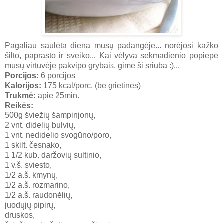
Pagaliau saulėta diena mūsų padangėje... norėjosi kažko
šilto, paprasto ir sveiko... Kai vėlyva sekmadienio popiepė
mūsų virtuvėje pakvipo grybais, gimė ši sriuba :)...
Porcijos:
6 porcijos
Kalorijos:
175
kcal/porc. (be grietinės)
Trukmė:
apie 25min.
Reikės:
500g šviežių šampinjonų,
2 vnt. didelių bulvių,
1 vnt. nedidelio svogūno/poro,
1 skilt. česnako,
1 1/2 kub. daržovių sultinio,
1 v.š. sviesto,
1/2 a.š. kmynų,
1/2 a.š. rozmarino,
1/2 a.š. raudonėlių,
juodųjų pipirų,
druskos,