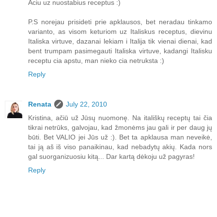
Aciu uz nuostabius receptus :)
P.S norejau prisideti prie apklausos, bet neradau tinkamo
varianto, as visom keturiom uz Italiskus receptus, dievinu
Italiska virtuve, dazanai lekiam i Italija tik vienai dienai, kad
bent trumpam pasimegauti Italiska virtuve, kadangi Italisku
receptu cia apstu, man nieko cia netruksta :)
Reply
Renata
July 22, 2010
Kristina, ačiū už Jūsų nuomonę. Na itališkų receptų tai čia
tikrai netrūks, galvojau, kad žmonėms jau gali ir per daug jų
būti. Bet VALIO jei Jūs už :). Bet ta apklausa man neveikė,
tai ją aš iš viso panaikinau, kad nebadytų akių. Kada nors
gal suorganizuosiu kitą... Dar kartą dėkoju už pagyras!
Reply