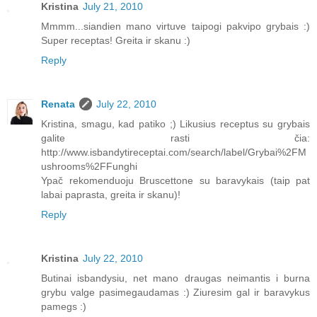
Kristina
July 21, 2010
Mmmm...siandien mano virtuve taipogi pakvipo grybais :)
Super receptas! Greita ir skanu :)
Reply
Renata
July 22, 2010
Kristina, smagu, kad patiko ;) Likusius receptus su grybais
galite rasti čia:
http://www.isbandytireceptai.com/search/label/Grybai%2FM
ushrooms%2FFunghi
Ypač rekomenduoju Bruscettone su baravykais (taip pat
labai paprasta, greita ir skanu)!
Reply
Kristina
July 22, 2010
Butinai isbandysiu, net mano draugas neimantis i burna
grybu valge pasimegaudamas :) Ziuresim gal ir baravykus
pamegs :)