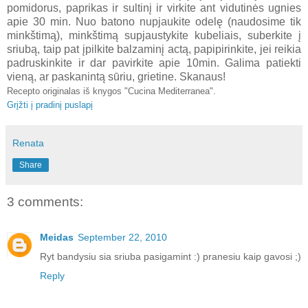
pomidorus, paprikas ir sultinį ir virkite ant vidutinės ugnies
apie 30 min. Nuo batono nupjaukite odelę (naudosime tik
minkštimą), minkštimą supjaustykite kubeliais, suberkite į
sriubą, taip pat įpilkite balzaminį actą, papipirinkite, jei reikia
padruskinkite ir dar pavirkite apie 10min.
Galima patiekti
vieną, ar paskanintą sūriu, grietine. Skanaus!
Recepto originalas iš knygos "Cucina Mediterranea".
Grįžti į pradinį puslapį
Renata
Share
3 comments:
Meidas
September 22, 2010
Ryt bandysiu sia sriuba pasigamint :) pranesiu kaip gavosi ;)
Reply