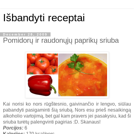
Išbandyti receptai
December 28, 2009
Pomidorų ir raudonųjų paprikų sriuba
Kai norisi ko nors rūgštesnio, gaivinančio ir lengvo, siūlau
pabandyti pasigaminti šią sriubą.
Nors esu prieš nesaikingą
alkoholio vartojimą, bet gal kam pravers jei pasakysiu, kad ši
sriuba turėtų palengvinti pagirias :D. Skanaus!
Porcijos:
6
Kalorijos:
170 kcal/porc.