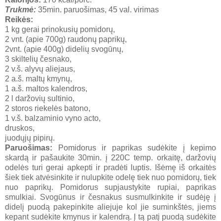
Trukmė:
35min. paruošimas, 45 val. virimas
Reikės:
1 kg gerai prinokusių pomidorų,
2 vnt. (apie 700g) raudonų paprikų,
2vnt. (apie 400g) didelių svogūnų,
3 skiltelių česnako,
2 v.š. alyvų aliejaus,
2 a.š. maltų kmynų,
1 a.š. maltos kalendros,
2 l daržovių sultinio,
2 storos riekelės batono,
1 v.š. balzaminio vyno acto,
druskos,
juodųjų pipirų.
Paruošimas:
Pomidorus ir paprikas sudėkite į kepimo
skardą ir pašaukite 30min. į 220C temp. orkaitę, daržovių
odelės turi gerai apkepti ir pradėti luptis. Išėmę iš orkaitės
šiek tiek atvėsinkite ir nulupkite odelę tiek nuo pomidorų, tiek
nuo paprikų. Pomidorus supjaustykite rupiai, paprikas
smulkiai. Svogūnus ir česnakus susmulkinkite ir sudėję į
didelį puodą pakepinkite aliejuje kol jie suminkštės, jiems
kepant sudėkite kmynus ir kalendrą. Į tą patį puodą sudėkite