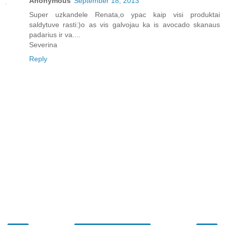
Anonymous
September 18, 2013
Super uzkandele Renata,o ypac kaip visi produktai
saldytuve rasti:)o as vis galvojau ka is avocado skanaus
padarius ir va....
Severina
Reply