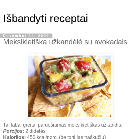
Išbandyti receptai
December 14, 2009
Meksikietiška užkandėlė su avokadais
Tai labai greitai paruošiamas meksikietiškas užkandis.
Porcijos:
2 didelės
Kalorijos:
450 kcal/porc. (be tortillas traškučių)