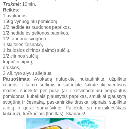
Trukmė:
10min.
Reikės:
1 avokados,
150g vynuoginių pomidorų,
1/2 nedidelės raudonos paprikos,
1/2 nedidelės geltonos paprikos,
1/2 raudono svogūno,
1 skiltelės česnako,
1 žaliosios citrinos (laimo) sulčių,
1/2 citrinos sulčių,
trupučio pipirų,
druskos,
2 v.š. tyro alyvų aliejaus.
Paruošimas:
Avokadą nulupkite, nukaulinkite, užpilkite
citrinos ir laimo sultimis ir sutrinkite šakute iki vientisos
masės, sudėkite per pusę (ar į ketvirtadalius) perpjautus
pomidorus, kubeliais pjaustytas paprikas, smulkiai pjaustytą
svogūną ir česnaką, paskaninkite druska, pipirais, supilkite
aliejų ir gerai sumaišykite. Patiekite su meksikietiškais
kukurūzų traškučiais (tortillas). Skanaus!