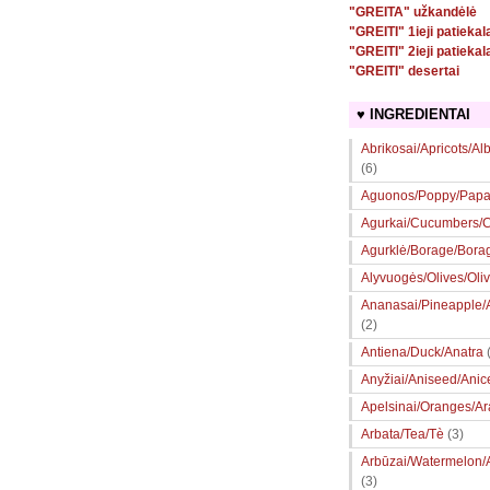
"GREITA" užkandėlė
"GREITI" 1ieji patiekal
"GREITI" 2ieji patiekal
"GREITI" desertai
♥ INGREDIENTAI
Abrikosai/Apricots/Al
(6)
Aguonos/Poppy/Papa
Agurkai/Cucumbers/Ce
Agurklė/Borage/Bora
Alyvuogės/Olives/Oli
Ananasai/Pineapple
(2)
Antiena/Duck/Anatra
Anyžiai/Aniseed/Anic
Apelsinai/Oranges/A
Arbata/Tea/Tè
(3)
Arbūzai/Watermelon/
(3)