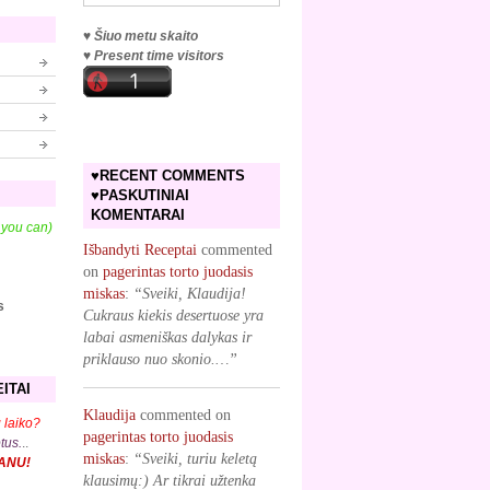
♥ Šiuo metu skaito
♥ Present time visitors
♥RECENT COMMENTS
♥PASKUTINIAI
KOMENTARAI
f you can)
Išbandyti Receptai
commented
on
pagerintas torto juodasis
miskas
:
“Sveiki, Klaudija!
s
Cukraus kiekis desertuose yra
labai asmeniškas dalykas ir
priklauso nuo skonio.…”
ITAI
Klaudija
commented on
 laiko?
pagerintas torto juodasis
ptus.
..
miskas
:
“Sveiki, turiu keletą
KANU!
klausimų:) Ar tikrai užtenka