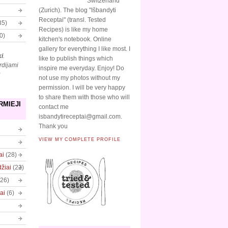
Switzerland
(Zurich). The blog "Išbandyti
Receptai" (transl. Tested
35)
Recipes) is like my home
0)
kitchen's notebook. Online
gallery for everything I like most. I
ki
.
like to publish things which
rdijami
inspire me everyday. Enjoy! Do
ų
not use my photos without my
permission. I will be very happy
to share them with those who will
RMIEJI
contact me
isbandytireceptai@gmail.com.
Thank you
VIEW MY COMPLETE PROFILE
ai
(28)
džiai
(22)
(26)
ai
(6)