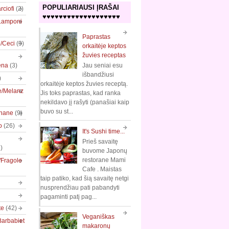
POPULIARIAUSI ĮRAŠAI
rciofi
(2)
♥♥♥♥♥♥♥♥♥♥♥♥♥♥♥♥♥♥♥
/Lamponi
Paprastas
e/Ceci
(9)
orkaitėje keptos
žuvies receptas
ena
(3)
Jau seniai esu
išbandžiusi
)
orkaitėje keptos žuvies receptą.
e/Melanz
Jis toks paprastas, kad ranka
nekildavo jį rašyti (panašiai kaip
buvo su st...
nane
(9)
o
(26)
It's Sushi time...
Prieš savaitę
)
buvome Japonų
restorane Mami
/Fragole
Cafe . Maistas
taip patiko, kad šią savaitę netgi
nusprendžiau pati pabandyti
pagaminti patį pag...
te
(42)
Veganiškas
Barbabiet
makaronų