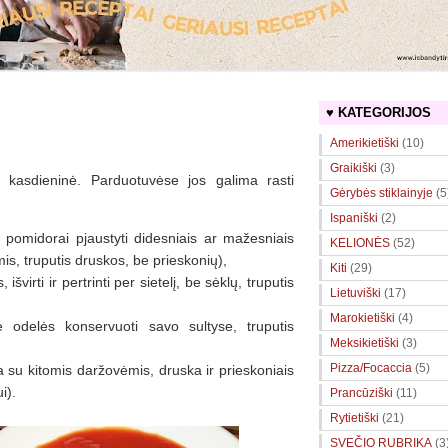
♥ KATEGORIJOS
Amerikietiški
(10)
Graikiški
(3)
a kasdieninė. Parduotuvėse jos galima rasti
Gėrybės stiklainyje
(5
Ispaniški
(2)
 pomidorai pjaustyti didesniais ar mažesniais
KELIONĖS
(52)
omis, truputis druskos, be prieskonių),
Kiti
(29)
 išvirti ir pertrinti per sietelį, be sėklų, truputis
Lietuviški
(17)
Marokietiški
(4)
 odelės konservuoti savo sultyse, truputis
Meksikietiški
(3)
Pizza/Focaccia
(5)
a su kitomis daržovėmis, druska ir prieskoniais
i).
Prancūziški
(11)
Rytietiški
(21)
SVEČIO RUBRIKA
(3