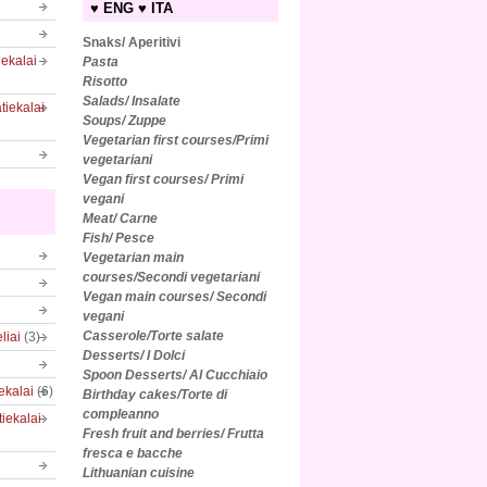
♥ ENG ♥ ITA
Snaks/ Aperitivi
iekalai
Pasta
Risotto
Salads/
Insalate
tiekalai
Soups/ Zuppe
Vegetarian first courses/Primi
vegetariani
Vegan first courses/ Primi
vegani
Meat/ Carne
Fish/ Pesce
Vegetarian main
courses/Secondi vegetariani
Vegan main courses/ Secondi
vegani
Casserole/Torte salate
liai
(3)
Desserts/ I Dolci
Spoon Desserts/ Al Cucchiaio
iekalai
(6)
Birthday cakes/Torte di
compleanno
tiekalai
Fresh fruit and berries/ Frutta
fresca e bacche
Lithuanian cuisine