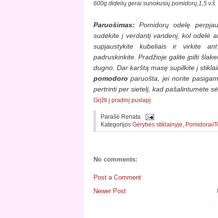
600g didelių gerai sunokusių pomidorų,
1,5 v.š
Paruošimas:
Pomidorų odelę perpjaukit
sudėkite į verdantį vandenį, kol odelė a
supjaustykite kubeliais ir virkite 
padruskinkite. Pradžioje galite įpilti šla
dugno. Dar karštą masę supilkite į stiklain
pomodoro
paruošta, jei norite pasigam
pertrinti per sietelį, kad pašalintumėte sė
Grįžti į pradinį puslapį
Parašė
Renata
Kategorijos
Gėrybės stiklainyje
,
Pomidorai/
No comments:
Post a Comment
Newer Post