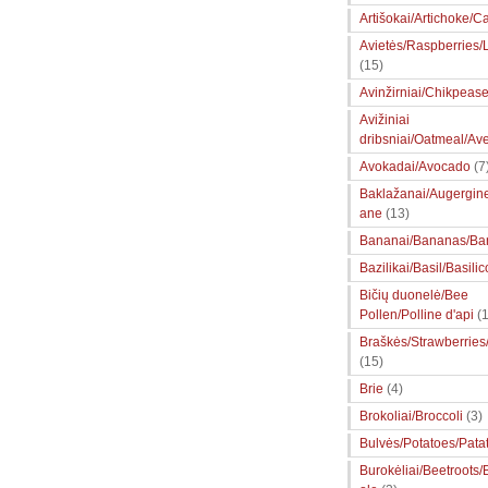
Artišokai/Artichoke/Ca
Avietės/Raspberries
(15)
Avinžirniai/Chikpeas
Avižiniai
dribsniai/Oatmeal/Av
Avokadai/Avocado
(7
Baklažanai/Augergin
ane
(13)
Bananai/Bananas/Ba
Bazilikai/Basil/Basilic
Bičių duonelė/Bee
Pollen/Polline d'api
(1
Braškės/Strawberries
(15)
Brie
(4)
Brokoliai/Broccoli
(3)
Bulvės/Potatoes/Pata
Burokėliai/Beetroots/