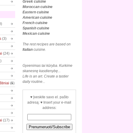
Greek cuisine
Moroccan cuisine
Eastern cuisine
American cuisine
French cuisine
0)
Spanish cuisine
Mexican
cuisine
s
(3)
The rest recipes are based on
Italian
cuisine.
ai
(24)
)
Gyvenimas tai kūryba. Kurkime
skanesnę kasdienybę...
Life is an art. Create a tastier
daily routine...
tiniai
(5)
♥ Įveskite savo el. pašto
adresą: ♥ Insert your e-mail
address:
ai
(17)