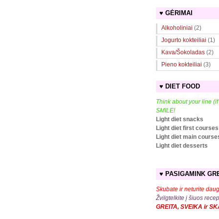
♥ GĖRIMAI
Alkoholiniai
(2)
Jogurto kokteiliai
(1)
Kava/Šokoladas
(2)
Pieno kokteiliai
(3)
♥ DIET FOOD
Think about your line (i
SMILE!
Light diet snacks
Light diet first courses
Light diet main course
Light diet desserts
♥ PASIGAMINK GRE
Skubate ir neturite daug
Žvilgtelkite į šiuos rece
GREITA, SVEIKA ir S