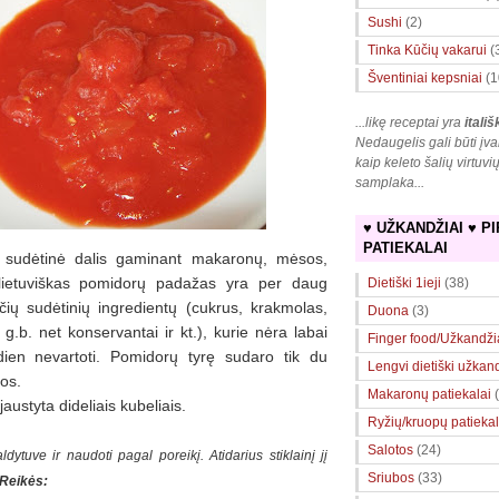
Sushi
(2)
Tinka Kūčių vakarui
(
Šventiniai kepsniai
(1
...likę receptai yra
itališ
Nedaugelis gali būti įva
kaip keleto šalių virtuvi
samplaka
...
♥ UŽKANDŽIAI ♥ PI
PATIEKALAI
ik sudėtinė dalis gaminant makaronų, mėsos,
lietuviškas pomidorų padažas yra per daug
Dietiški 1ieji
(38)
ių sudėtinių ingredientų (cukrus, krakmolas,
Duona
(3)
 g.b. net konservantai ir kt.), kurie nėra labai
Finger food/Užkandži
dien nevartoti. Pomidorų tyrę sudaro tik du
Lengvi dietiški užkan
kos.
Makaronų patiekalai
jaustyta dideliais kubeliais.
Ryžių/kruopų patiekal
Salotos
(24)
dytuve ir naudoti pagal poreikį. Atidarius stiklainį jį
Sriubos
(33)
Reikės: