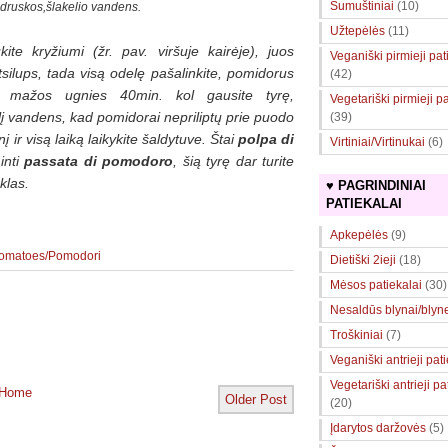
Sumuštiniai
(10)
. druskos,
šlakelio vandens.
Užtepėlės
(11)
e kryžiumi (žr. pav. viršuje kairėje), juos
Veganiški pirmieji pat
tsilups, tada visą odelę pašalinkite, pomidorus
(42)
ant mažos ugnies 40min. kol gausite tyrę,
Vegetariški pirmieji pa
kelį vandens, kad pomidorai nepriliptų prie puodo
(39)
į ir visą laiką laikykite šaldytuve. Štai
polpa di
Virtiniai/Virtinukai
(6)
inti
passata di pomodoro
, šią tyrę dar turite
klas.
♥ PAGRINDINIAI
PATIEKALAI
Apkepėlės
(9)
Tomatoes/Pomodori
Dietiški 2ieji
(18)
Mėsos patiekalai
(30)
Nesaldūs blynai/blyne
Troškiniai
(7)
Veganiški antrieji pat
Vegetariški antrieji pa
Home
Older Post
(20)
Įdarytos daržovės
(5)