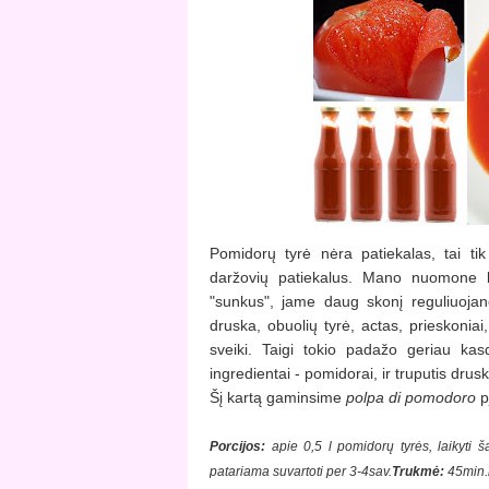
Pomidorų tyrė nėra patiekalas, tai t
daržovių patiekalus. Mano nuomone 
"sunkus", jame daug skonį reguliuojanč
druska, obuolių tyrė, actas, prieskoniai,
sveiki. Taigi tokio padažo geriau kas
ingredientai - pomidorai, ir truputis drus
Šį kartą gaminsime
polpa di pomodoro
p
Porcijos:
apie 0,5 l pomidorų tyrės, laikyti šal
patariama suvartoti per 3-4sav.
Trukmė:
45min.