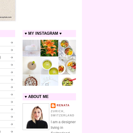
♥ MY INSTAGRAM ♥
)
♥ ABOUT ME
RENATA
ZURICH,
SWITZERLAND
I am a designer
living in
)