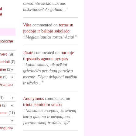
sumažinto kiekio cukraus
ai
biskvituose? Ar galima…”
ai
Vilte
commented on
tortas su
juodojo ir baltojo sokolado
:
“Megiamiausias tortas! Aciu!”
bicocche
Jūratė
commented on
burnoje
vero
(2)
tirpstantis aguonu pyragas
:
trioli
(7)
“Labai skanus, tik aiškiai
gine
(2)
grietinėlės per daug parašyta
recepte. Dėjau dvigubai mažiau
ve
(9)
ir užteko…”
/Ananas
(1)
Anonymous
commented on
trinta pomidoru sriuba
:
e
(2)
“Nuostabus receptas, kiekvieną
rance
(11)
kartą gaminu ir mėgaujuosi.
Įvertino skonį ir sūnūs. 🙂”
Anguria