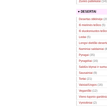
Žuvies patiekalai
(14)
♥ DESERTAI
Desertas stiklinėje
(2
Iš mielinės tešlos
(5)
Iš sluoksniuotos tešlo
Ledai
(5)
Lengvi dietiški desert
Naminiai saldainiai
(8
Pyragai
(35)
Pyragėliai
(16)
Saldūs blynai ir sumuš
Sausainiai
(9)
Tortai
(21)
Vaisiai/Uogos
(16)
Veganiški
(12)
Vieno kąsnio gardėsi
Vyniotiniai
(2)