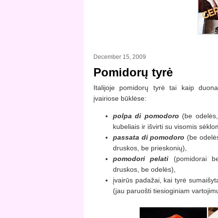
December 15, 2009
Pomidorų tyrė
Italijoje pomidorų tyrė tai kaip duon
įvairiose būklėse:
polpa di pomodoro
(be odelės,
kubeliais ir išvirti su visomis sėkl
passata di pomodoro
(be odelės,
druskos, be prieskonių),
pomodori pelati
(pomidorai be
druskos, be odelės),
įvairūs padažai, kai tyrė sumaišyt
(jau paruošti tiesioginiam vartojimu