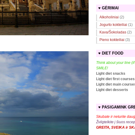
♥ GĖRIMAI
Alkoholiniai
(2)
Jogurto kokteiliai
(1)
Kava/Šokoladas
(2)
Pieno kokteiliai
(3)
♥ DIET FOOD
Think about your line (i
SMILE!
Light diet snacks
Light diet first courses
Light diet main course
Light diet desserts
♥ PASIGAMINK GRE
Skubate ir neturite daug
Žvilgtelkite į šiuos rece
GREITA, SVEIKA ir S