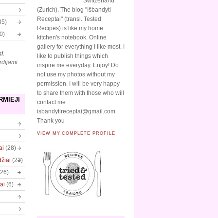
Switzerland
(Zurich). The blog "Išbandyti
Receptai" (transl. Tested
35)
Recipes) is like my home
0)
kitchen's notebook. Online
gallery for everything I like most. I
ki
.
like to publish things which
rdijami
inspire me everyday. Enjoy! Do
ų
not use my photos without my
permission. I will be very happy
to share them with those who will
RMIEJI
contact me
isbandytireceptai@gmail.com.
Thank you
VIEW MY COMPLETE PROFILE
ai
(28)
džiai
(22)
(26)
ai
(6)