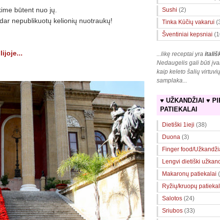
kime būtent nuo jų.
Sushi
(2)
dar nepublikuotų kelionių nuotraukų!
Tinka Kūčių vakarui
(
Šventiniai kepsniai
(1
joje...
...likę receptai yra
itališ
Nedaugelis gali būti įva
kaip keleto šalių virtuvi
samplaka
...
♥ UŽKANDŽIAI ♥ PI
PATIEKALAI
Dietiški 1ieji
(38)
Duona
(3)
Finger food/Užkandži
Lengvi dietiški užkan
Makaronų patiekalai
Ryžių/kruopų patiekal
Salotos
(24)
Sriubos
(33)