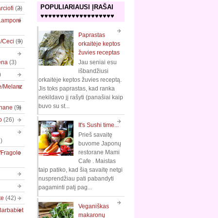
POPULIARIAUSI ĮRAŠAI
rciofi
(2)
♥♥♥♥♥♥♥♥♥♥♥♥♥♥♥♥♥♥♥
/Lamponi
Paprastas
e/Ceci
(9)
orkaitėje keptos
žuvies receptas
ena
(3)
Jau seniai esu
išbandžiusi
)
orkaitėje keptos žuvies receptą.
e/Melanz
Jis toks paprastas, kad ranka
nekildavo jį rašyti (panašiai kaip
buvo su st...
nane
(9)
o
(26)
It's Sushi time...
Prieš savaitę
)
buvome Japonų
restorane Mami
/Fragole
Cafe . Maistas
taip patiko, kad šią savaitę netgi
nusprendžiau pati pabandyti
pagaminti patį pag...
te
(42)
Veganiškas
Barbabiet
makaronų