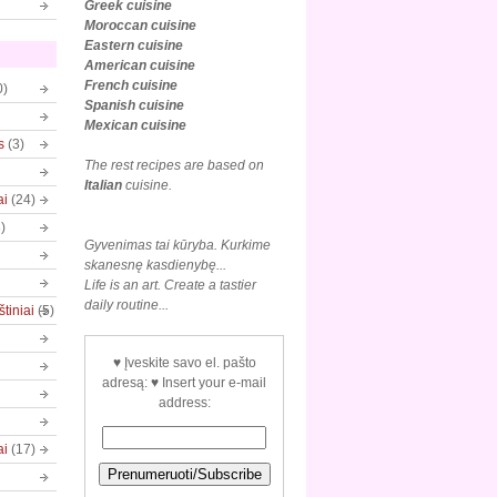
Greek cuisine
Moroccan cuisine
Eastern cuisine
American cuisine
French cuisine
0)
Spanish cuisine
Mexican
cuisine
s
(3)
The rest recipes are based on
Italian
cuisine.
ai
(24)
)
Gyvenimas tai kūryba. Kurkime
skanesnę kasdienybę...
Life is an art. Create a tastier
daily routine...
tiniai
(5)
♥ Įveskite savo el. pašto
adresą: ♥ Insert your e-mail
address:
ai
(17)