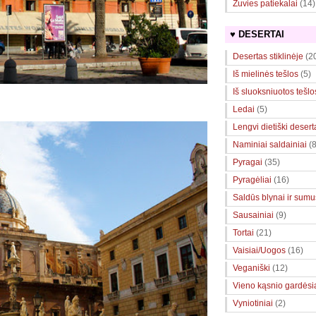
Žuvies patiekalai
(14)
♥ DESERTAI
Desertas stiklinėje
(2
Iš mielinės tešlos
(5)
Iš sluoksniuotos tešlo
Ledai
(5)
Lengvi dietiški desert
Naminiai saldainiai
(8
Pyragai
(35)
Pyragėliai
(16)
Saldūs blynai ir sumuš
Sausainiai
(9)
Tortai
(21)
Vaisiai/Uogos
(16)
Veganiški
(12)
Vieno kąsnio gardėsi
Vyniotiniai
(2)