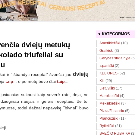
♥ KATEGORIJOS
švenčia dviejų metukų
Amerikietiški
(10)
Graikiški
(3)
olado triufeliai su
Gėrybės stiklainyje
(5
nu
Ispaniški
(2)
dviejų
KELIONĖS
(52)
ai ir "Išbandyti receptai" švenčia
jau
Kiti
(29)
ėjo
taip
... o po metų buvo štai
taip
...
Lietuviški
(17)
jusiuosius sukausi kaip voverė rate, deja, ne
Marokietiški
(4)
 džiuginau naujais ir gerais receptais. Be to,
Meksikietiški
(3)
ndymuose, todėl dažnai nepavykę "blynai" buvo
Pizza/Focaccia
(5)
Prancūziški
(11)
Rytietiški
(21)
eji.
SVEČIO RUBRIKA
(3