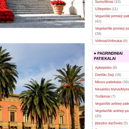
Sumuštiniai
(10)
Užtepėlės
(11)
Veganiški pirmieji pat
(42)
Vegetariški pirmieji pa
(39)
Virtiniai/Virtinukai
(6)
♥ PAGRINDINIAI
PATIEKALAI
Apkepėlės
(9)
Dietiški 2ieji
(18)
Mėsos patiekalai
(30)
Nesaldūs blynai/blyne
Troškiniai
(7)
Veganiški antrieji pat
Vegetariški antrieji pa
(20)
Įdarytos daržovės
(5)