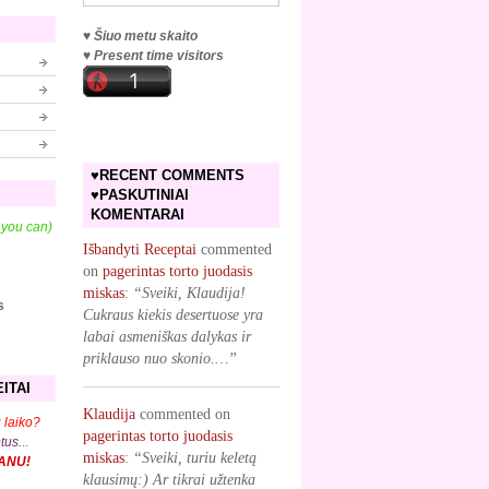
♥ Šiuo metu skaito
♥ Present time visitors
♥RECENT COMMENTS
♥PASKUTINIAI
KOMENTARAI
f you can)
Išbandyti Receptai
commented
on
pagerintas torto juodasis
miskas
:
“Sveiki, Klaudija!
s
Cukraus kiekis desertuose yra
labai asmeniškas dalykas ir
priklauso nuo skonio.…”
ITAI
Klaudija
commented on
 laiko?
pagerintas torto juodasis
ptus.
..
miskas
:
“Sveiki, turiu keletą
KANU!
klausimų:) Ar tikrai užtenka