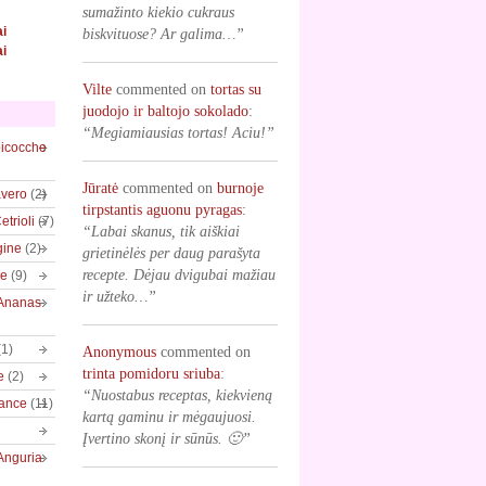
sumažinto kiekio cukraus
ai
biskvituose? Ar galima…”
ai
Vilte
commented on
tortas su
juodojo ir baltojo sokolado
:
“Megiamiausias tortas! Aciu!”
bicocche
Jūratė
commented on
burnoje
vero
(2)
tirpstantis aguonu pyragas
:
trioli
(7)
“Labai skanus, tik aiškiai
gine
(2)
grietinėlės per daug parašyta
recepte. Dėjau dvigubai mažiau
ve
(9)
ir užteko…”
/Ananas
(1)
Anonymous
commented on
trinta pomidoru sriuba
:
e
(2)
“Nuostabus receptas, kiekvieną
rance
(11)
kartą gaminu ir mėgaujuosi.
Įvertino skonį ir sūnūs. 🙂”
Anguria