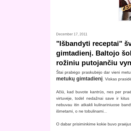
December 17, 2011
"Išbandyti receptai" 
gimtadienį. Baltojo šok
rožiniu putojančiu vy
Štai prabėgo praskubėjo dar vieni metuk
metukų gimtadienį
. Viskas prasid
Ačiū, kad buvote kantrūs, nes per praė
virtuvėje, todėl nedažnai save ir kitus
nebuvau itin atkakli kulinariniuose ba
išmetami, o ne tobulinami...
O dabar prisiminkime kokie buvo praėjusi