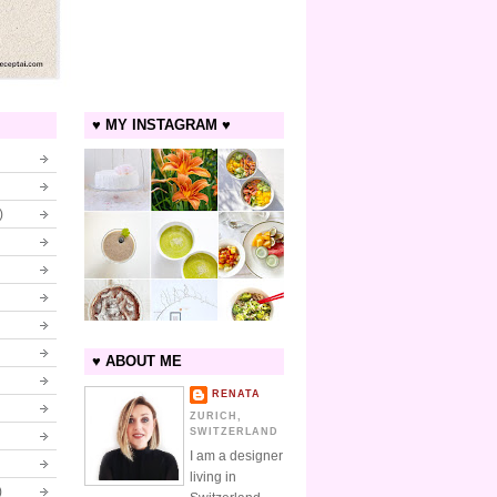
♥ MY INSTAGRAM ♥
)
♥ ABOUT ME
RENATA
ZURICH,
SWITZERLAND
I am a designer
living in
)