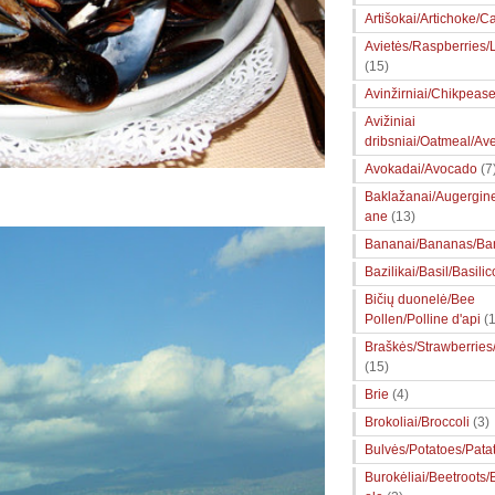
Artišokai/Artichoke/Ca
Avietės/Raspberries
(15)
Avinžirniai/Chikpeas
Avižiniai
dribsniai/Oatmeal/Av
Avokadai/Avocado
(7
Baklažanai/Augergin
ane
(13)
Bananai/Bananas/Ba
Bazilikai/Basil/Basilic
Bičių duonelė/Bee
Pollen/Polline d'api
(1
Braškės/Strawberries
(15)
Brie
(4)
Brokoliai/Broccoli
(3)
Bulvės/Potatoes/Pata
Burokėliai/Beetroots/