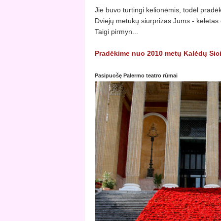
Jie buvo turtingi kelionėmis, todėl pradė
Dviejų metukų siurprizas Jums - keletas 
Taigi pirmyn...
Pradėkime nuo 2010 metų Kalėdų Sicili
Pasipuošę Palermo teatro rūmai