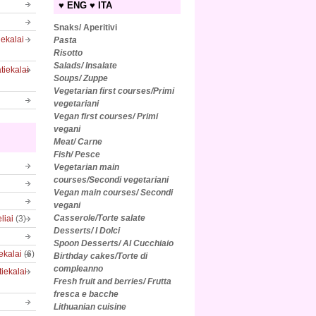
♥ ENG ♥ ITA
Snaks/ Aperitivi
iekalai
Pasta
Risotto
Salads/
Insalate
tiekalai
Soups/ Zuppe
Vegetarian first courses/Primi
vegetariani
Vegan first courses/ Primi
vegani
Meat/ Carne
Fish/ Pesce
Vegetarian main
courses/Secondi vegetariani
Vegan main courses/ Secondi
vegani
Casserole/Torte salate
liai
(3)
Desserts/ I Dolci
Spoon Desserts/ Al Cucchiaio
iekalai
(6)
Birthday cakes/Torte di
compleanno
tiekalai
Fresh fruit and berries/ Frutta
fresca e bacche
Lithuanian cuisine