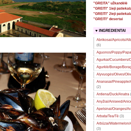
"GREITA" užkandėlė
"GREITI" 1ieji patiekal
"GREITI" 2ieji patiekal
"GREITI" desertai
♥ INGREDIENTAI
Abrikosai/Apricots/Al
(6)
Aguonos/Poppy/Papa
Agurkai/Cucumbers/Ce
Agurklė/Borage/Bora
Alyvuogės/Olives/Oli
Ananasai/Pineapple
(2)
Antiena/Duck/Anatra
Anyžiai/Aniseed/Anic
Apelsinai/Oranges/A
Arbata/Tea/Tè
(3)
Arbūzai/Watermelon/
(3)