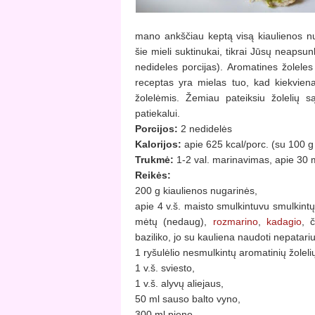
mano ankščiau keptą visą kiaulienos nuga
šie mieli suktinukai, tikrai Jūsų neapsunk
nedideles porcijas). Aromatines žoleles
receptas yra mielas tuo, kad kiekviena
žolelėmis. Žemiau pateiksiu žolelių s
patiekalui.
Porcijos:
2 nedidelės
Kalorijos:
apie 625 kcal/porc. (su 100 g
Trukmė:
1-2 val. marinavimas, apie 30
Reikės:
200 g kiaulienos nugarinės,
apie 4 v.š. maisto smulkintuvu smulkintų
mėtų (nedaug),
rozmarino
,
kadagio
, 
baziliko, jo su kauliena naudoti nepatariu
1 ryšulėlio nesmulkintų aromatinių žolelių
1 v.š. sviesto,
1 v.š. alyvų aliejaus,
50 ml sauso balto vyno,
300 ml pieno,