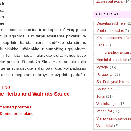
Žuvies patiekalai
(14)
 ir
ėsą
♥ DESERTAI
per
ėje
Desertas stiklinėje
(2
dėkite mėsos ritinėlius ir apkepkite iš visų pusių
Iš mielinės tešlos
(5)
kol jis išgaruos. Tuo tarpu atskirame prikaistuve
Iš sluoksniuotos tešlo
 supilkite karštą pieną, sudėkite skrudintus
Ledai
(5)
adruskinkite, uždenkite ir sumažinę ugnį virkite
Lengvi dietiški desert
. Išimkite mėsą, nukirpkite siūlą, kuriuo buvo
Naminiai saldainiai
(8
jaukite pusiau. Iš padažo išimkite aromatinių žolių
Pyragai
(35)
tų, gerai sumaišykite ir dar pavirkite, kol padažas
, ar kitu mėgstamu garnyru ir užpilkite padažu.
Pyragėliai
(16)
Saldūs blynai ir sumuš
....ENG................
Sausainiai
(9)
tic Herbs and Walnuts Sauce
Tortai
(21)
Vaisiai/Uogos
(16)
f mashed potatoes)
Veganiški
(12)
30 minutes cooking
Vieno kąsnio gardėsi
Vyniotiniai
(2)