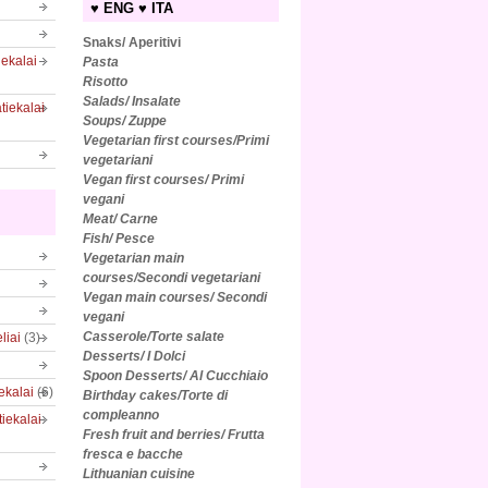
♥ ENG ♥ ITA
Snaks/ Aperitivi
iekalai
Pasta
Risotto
Salads/
Insalate
tiekalai
Soups/ Zuppe
Vegetarian first courses/Primi
vegetariani
Vegan first courses/ Primi
vegani
Meat/ Carne
Fish/ Pesce
Vegetarian main
courses/Secondi vegetariani
Vegan main courses/ Secondi
vegani
Casserole/Torte salate
liai
(3)
Desserts/ I Dolci
Spoon Desserts/ Al Cucchiaio
iekalai
(6)
Birthday cakes/Torte di
compleanno
tiekalai
Fresh fruit and berries/ Frutta
fresca e bacche
Lithuanian cuisine