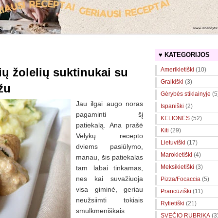
♥ KATEGORIJOS
ių žolelių suktinukai su
Amerikietiški
(10)
Graikiški
(3)
žu
Gėrybės stiklainyje
(5
Jau ilgai augo noras
Ispaniški
(2)
pagaminti šį
KELIONĖS
(52)
patiekalą. Ana prašė
Kiti
(29)
Velykų recepto
Lietuviški
(17)
dviems pasiūlymo,
Marokietiški
(4)
manau, šis patiekalas
Meksikietiški
(3)
tam labai tinkamas,
nes kai suvažiuoja
Pizza/Focaccia
(5)
visa giminė, geriau
Prancūziški
(11)
neužsiimti tokiais
Rytietiški
(21)
smulkmeniškais
SVEČIO RUBRIKA
(3