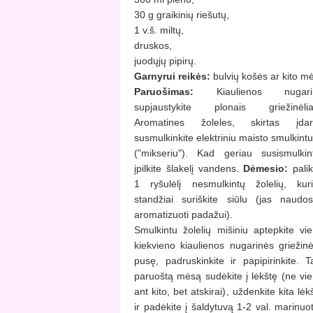
30 g graikinių riešutų,
1 v.š. miltų,
druskos,
juodųjų pipirų.
Garnyrui reikės:
bulvių košės ar kito m
Paruošimas:
Kiaulienos nugari
supjaustykite plonais griežinėliai
Aromatines žoleles, skirtas įdaru
susmulkinkite elektriniu maisto smulkint
("mikseriu"). Kad geriau susismulkin
įpilkite šlakelį vandens.
Dėmesio:
palik
1 ryšulėlį nesmulkintų žolelių, kur
standžiai suriškite siūlu (jas naudos
aromatizuoti padažui).
Smulkintu žolelių mišiniu aptepkite vi
kiekvieno kiaulienos nugarinės griežinė
pusę, padruskinkite ir papipirinkite. T
paruoštą mėsą sudėkite į lėkštę (ne vi
ant kito, bet atskirai), uždenkite kita lėk
ir padėkite į šaldytuvą 1-2 val. marinuot