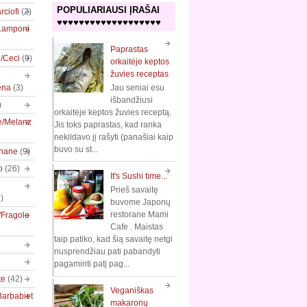
POPULIARIAUSI ĮRAŠAI
rciofi
(2)
♥♥♥♥♥♥♥♥♥♥♥♥♥♥♥♥♥♥♥
/Lamponi
Paprastas
e/Ceci
(9)
orkaitėje keptos
žuvies receptas
ena
(3)
Jau seniai esu
išbandžiusi
)
orkaitėje keptos žuvies receptą.
e/Melanz
Jis toks paprastas, kad ranka
nekildavo jį rašyti (panašiai kaip
buvo su st...
nane
(9)
o
(26)
It's Sushi time...
Prieš savaitę
)
buvome Japonų
restorane Mami
/Fragole
Cafe . Maistas
taip patiko, kad šią savaitę netgi
nusprendžiau pati pabandyti
pagaminti patį pag...
te
(42)
Veganiškas
Barbabiet
makaronų