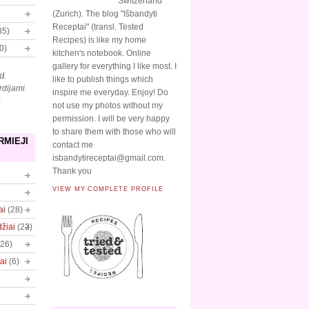
Switzerland
(Zurich). The blog "Išbandyti
Receptai" (transl. Tested
35)
Recipes) is like my home
0)
kitchen's notebook. Online
gallery for everything I like most. I
ki
.
like to publish things which
rdijami
inspire me everyday. Enjoy! Do
ų
not use my photos without my
permission. I will be very happy
to share them with those who will
RMIEJI
contact me
isbandytireceptai@gmail.com.
Thank you
VIEW MY COMPLETE PROFILE
ai
(28)
džiai
(22)
(26)
ai
(6)