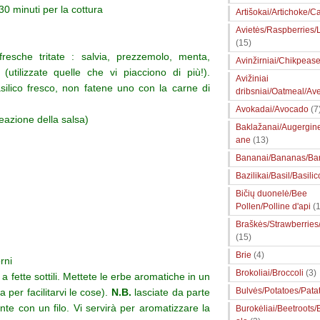
30 minuti per la cottura
Artišokai/Artichoke/Ca
Avietės/Raspberries
(15)
fresche tritate : salvia, prezzemolo, menta,
Avinžirniai/Chikpeas
utilizzate quelle che vi piacciono di più!).
Avižiniai
silico fresco, non fatene uno con la carne di
dribsniai/Oatmeal/Av
Avokadai/Avocado
(7
eazione della salsa)
Baklažanai/Augergin
ane
(13)
Bananai/Bananas/Ba
Bazilikai/Basil/Basilic
Bičių duonelė/Bee
Pollen/Polline d'api
(1
Braškės/Strawberries
(15)
Brie
(4)
rni
Brokoliai/Broccoli
(3)
e
a fette sottili.
Mettete le erbe aromatiche in un
Bulvės/Potatoes/Pata
 per facilitarvi le cose).
N.B.
lasciate da parte
nte con un filo.
Vi servirà per aromatizzare la
Burokėliai/Beetroots/