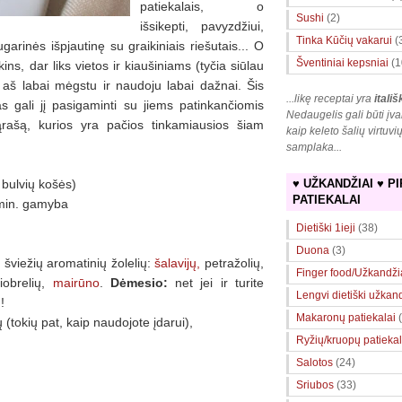
patiekalais, o
Sushi
(2)
išsikepti, pavyzdžiui,
Tinka Kūčių vakarui
(
rinės išpjautinę su graikiniais riešutais... O
Šventiniai kepsniai
(1
ins, dar liks vietos ir kiaušiniams (tyčia siūlau
 aš labai mėgstu ir naudoju labai dažnai. Šis
...likę receptai yra
itališ
s gali jį pasigaminti su jiems patinkančiomis
Nedaugelis gali būti įva
ąrašą, kurios yra pačios tinkamiausios šiam
kaip keleto šalių virtuvi
samplaka
...
 bulvių košės)
♥ UŽKANDŽIAI ♥ PI
PATIEKALAI
 min. gamyba
Dietiški 1ieji
(38)
Duona
(3)
 šviežių aromatinių žolelių:
šalavijų,
petražolių,
Finger food/Užkandži
čiobrelių,
mairūno
.
Dėmesio:
net jei ir turite
Lengvi dietiški užkan
!
Makaronų patiekalai
 (tokių pat, kaip naudojote įdarui),
Ryžių/kruopų patiekal
Salotos
(24)
Sriubos
(33)