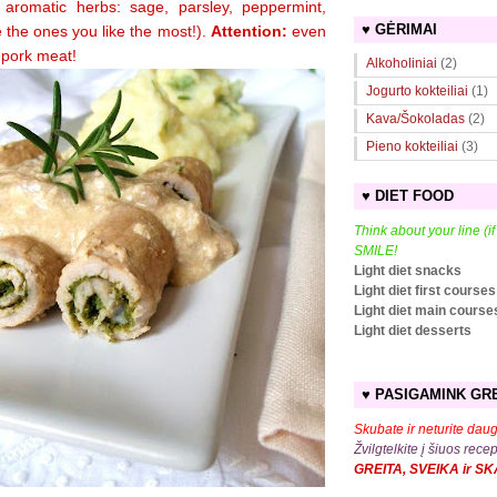
aromatic herbs: sage, parsley, peppermint,
♥ GĖRIMAI
 the ones you like the most!).
Attention:
even
h pork meat!
Alkoholiniai
(2)
Jogurto kokteiliai
(1)
Kava/Šokoladas
(2)
Pieno kokteiliai
(3)
♥ DIET FOOD
Think about your line (i
SMILE!
Light diet snacks
Light diet first courses
Light diet main course
Light diet desserts
♥ PASIGAMINK GRE
Skubate ir neturite daug
Žvilgtelkite į šiuos rece
GREITA, SVEIKA ir S