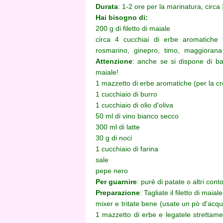
Durata
: 1-2 ore per la marinatura, circa 
Hai bisogno di:
200 g di filetto di maiale
circa 4 cucchiai di erbe
aromatiche
rosmarino, ginepro, timo, maggiorana (
Attenzione
: anche se si dispone di ba
maiale!
1 mazzetto di erbe aromatiche (per la cr
1 cucchiaio di burro
1 cucchiaio di olio d'oliva
50 ml di vino bianco secco
300 ml di latte
30 g di noci
1 cucchiaio di farina
sale
pepe nero
Per guarnire
: purè di patate o altri conto
Preparazione
: Tagliate il
filetto di maial
mixer e tritate bene (usate un pò d'acqua
1 mazzetto di erbe e legatele strettame