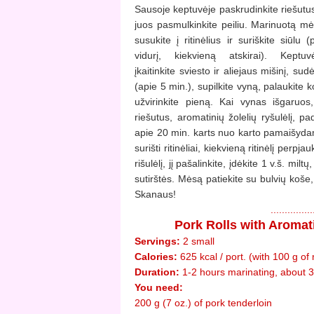
Sausoje keptuvėje paskrudinkite riešutus
juos pasmulkinkite peiliu. Marinuotą m
susukite į ritinėlius ir suriškite siūlu (
vidurį, kiekvieną atskirai). Keptuv
įkaitinkite sviesto ir aliejaus mišinį, su
(apie 5 min.), supilkite vyną, palaukite 
užvirinkite pieną. Kai vynas išgaruos,
riešutus, aromatinių žolelių ryšulėlį, p
apie 20 min. karts nuo karto pamaišydami
surišti ritinėliai, kiekvieną ritinėlį perp
rišulėlį, jį pašalinkite, įdėkite 1 v.š. mil
sutirštės. Mėsą patiekite su bulvių koše
Skanaus!
.............
Pork Rolls with Aroma
Servings:
2 small
Calories:
625 kcal / port. (with 100 g o
Duration:
1-2 hours marinating, about 
You need:
200 g (7 oz.) of pork tenderloin