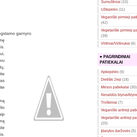
Sumuštiniai
(10)
Užtepėlės
(11)
Veganiški pirmieji pat
(42)
Vegetariški pirmieji pa
ėgstamo garnyro.
(39)
nę
Virtiniai/Virtinukai
(6)
s.
i,
♥ PAGRINDINIAI
uvu
PATIEKALAI
tų,
Apkepėlės
(9)
ite
Dietiški 2ieji
(18)
ias
ite
Mėsos patiekalai
(30)
Nesaldūs blynai/blyne
eną
Troškiniai
(7)
lio
Veganiški antrieji pat
aip
Vegetariški antrieji pa
eną
(20)
šte
Įdarytos daržovės
(5)
is.