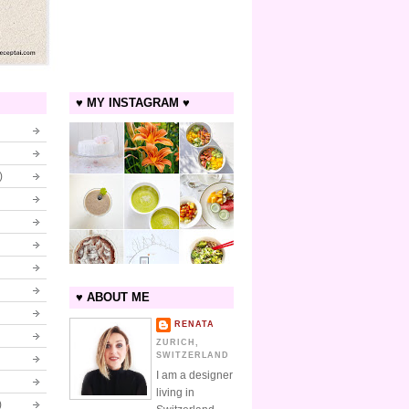
♥ MY INSTAGRAM ♥
)
♥ ABOUT ME
RENATA
ZURICH,
SWITZERLAND
I am a designer
living in
)