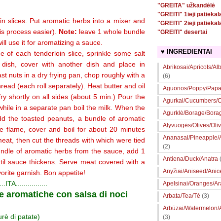
"GREITA" užkandėlė
"GREITI" 1ieji patiekal
hin slices. Put aromatic herbs into a mixer and
"GREITI" 2ieji patiekal
his process easier).
Note:
leave 1 whole bundle
"GREITI" desertai
ill use it for aromatizing a sauce.
♥ INGREDIENTAI
of each tenderloin slice, sprinkle some salt
dish, cover with another dish and place in
Abrikosai/Apricots/Al
ast nuts in a dry frying pan, chop roughly with a
(6)
hread (each roll separately). Heat butter and oil
Aguonos/Poppy/Papa
fry shortly on all sides (about 5 min.) Pour the
Agurkai/Cucumbers/Ce
while in a separate pan boil the milk. When the
Agurklė/Borage/Bora
dd the toasted peanuts, a bundle of aromatic
Alyvuogės/Olives/Oli
e flame, cover and boil for about 20 minutes
Ananasai/Pineapple
 meat, then cut the threads with which were tied
(2)
bundle of aromatic herbs from the sauce, add 1
Antiena/Duck/Anatra
ntil sauce thickens. Serve meat covered with a
Anyžiai/Aniseed/Anic
orite garnish. Bon appetite!
....ITA................
Apelsinai/Oranges/A
rbe aromatiche con salsa di noci
Arbata/Tea/Tè
(3)
Arbūzai/Watermelon/
urè di patate)
(3)