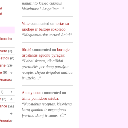
sumažinto kiekio cukraus
ai
biskvituose? Ar galima…”
ai
Vilte
commented on
tortas su
juodojo ir baltojo sokolado
:
“Megiamiausias tortas! Aciu!”
bicocche
Jūratė
commented on
burnoje
vero
(2)
tirpstantis aguonu pyragas
:
trioli
(7)
“Labai skanus, tik aiškiai
gine
(2)
grietinėlės per daug parašyta
recepte. Dėjau dvigubai mažiau
ve
(9)
ir užteko…”
/Ananas
(1)
Anonymous
commented on
trinta pomidoru sriuba
:
e
(2)
“Nuostabus receptas, kiekvieną
rance
(11)
kartą gaminu ir mėgaujuosi.
Įvertino skonį ir sūnūs. 🙂”
Anguria