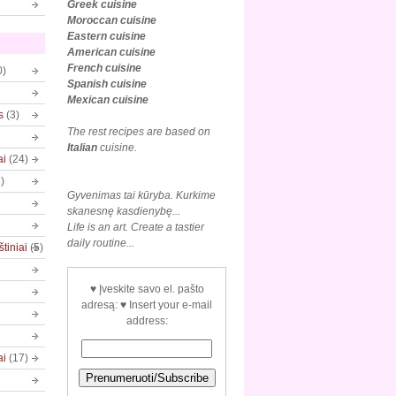
Greek cuisine
Moroccan cuisine
Eastern cuisine
American cuisine
French cuisine
0)
Spanish cuisine
Mexican
cuisine
s
(3)
The rest recipes are based on
Italian
cuisine.
ai
(24)
)
Gyvenimas tai kūryba. Kurkime
skanesnę kasdienybę...
Life is an art. Create a tastier
daily routine...
tiniai
(5)
♥ Įveskite savo el. pašto
adresą: ♥ Insert your e-mail
address:
ai
(17)