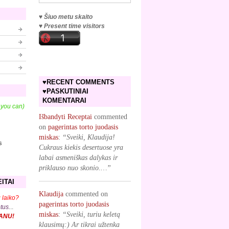
♥ Šiuo metu skaito
♥ Present time visitors
♥RECENT COMMENTS
♥PASKUTINIAI
KOMENTARAI
f you can)
Išbandyti Receptai
commented
on
pagerintas torto juodasis
miskas
:
“Sveiki, Klaudija!
s
Cukraus kiekis desertuose yra
labai asmeniškas dalykas ir
priklauso nuo skonio.…”
ITAI
Klaudija
commented on
 laiko?
pagerintas torto juodasis
ptus.
..
miskas
:
“Sveiki, turiu keletą
KANU!
klausimų:) Ar tikrai užtenka