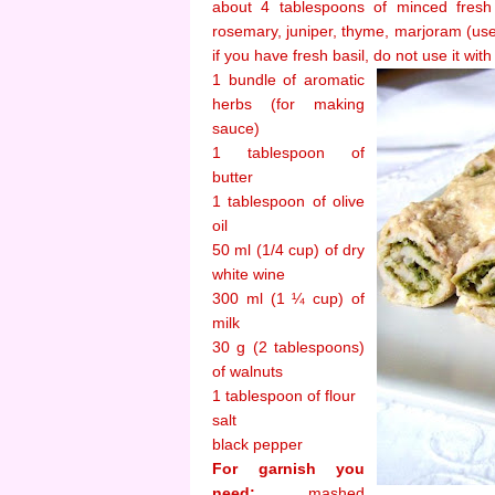
about 4 tablespoons of minced fresh 
rosemary, juniper, thyme, marjoram (use
if you have fresh basil, do not use it wit
1 bundle of aromatic
herbs (for making
sauce)
1 tablespoon of
butter
1 tablespoon of olive
oil
50 ml (1/4 cup) of dry
white wine
300 ml (1 ¼ cup) of
milk
30 g (2 tablespoons)
of walnuts
1 tablespoon of flour
salt
black pepper
For garnish you
need:
mashed