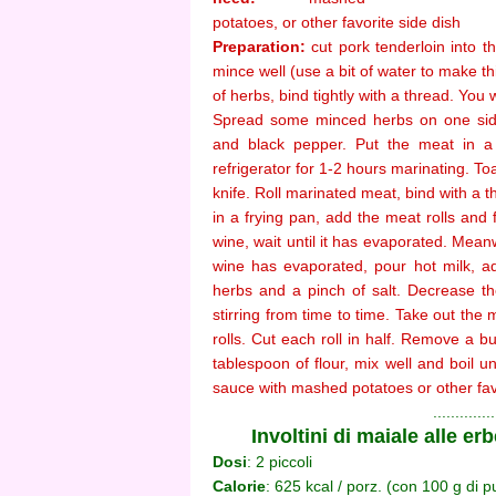
potatoes, or other favorite side dish
Preparation:
cut pork tenderloin into t
mince well (use a bit of water to make t
of herbs, bind tightly with a thread. You w
Spread some minced herbs on one side 
and black pepper. Put the meat in a 
refrigerator for 1-2 hours marinating. To
knife. Roll marinated meat, bind with a t
in a frying pan, add the meat rolls and 
wine, wait until it has evaporated. Mean
wine has evaporated, pour hot milk, a
herbs and a pinch of salt. Decrease th
stirring from time to time. Take out the
rolls. Cut each roll in half. Remove a 
tablespoon of flour, mix well and boil u
sauce with mashed potatoes or other fav
.............
Involtini di maiale alle e
Dosi
: 2 piccoli
Calorie
: 625 kcal / porz.
(con 100 g di p