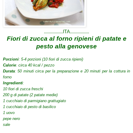
................ITA................
Fiori di zucca
al forno ripieni di patate e
pesto alla genovese
Porzioni
:
5-4
porzioni
(10
fiori di
zucca
ripieni
)
Calorie
:
circa 40
kcal /
pezzo
Durata
: 50 minuti circa
per la preparazione e
20 minuti per
la cottura
in
forno
Ingredienti
:
10
fiori di zucca
freschi
200 g di patate
(2
patate medie
)
1 cucchiaio
di parmigiano grattugiato
1 cucchiaio di
pesto di basilico
1 uovo
pepe nero
sale