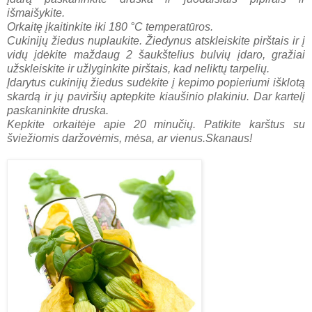
išmaišykite.
Orkaitę įkaitinkite iki 180 °C temperatūros.
Cukinijų žiedus nuplaukite. Žiedynus atskleiskite pirštais ir į
vidų įdėkite maždaug 2 šaukštelius bulvių įdaro, gražiai
užskleiskite ir užlyginkite pirštais, kad neliktų tarpelių.
Įdarytus cukinijų žiedus sudėkite į kepimo popieriumi išklotą
skardą ir jų paviršių aptepkite kiaušinio plakiniu. Dar kartelį
paskaninkite druska.
Kepkite orkaitėje apie 20 minučių. Patikite karštus su
šviežiomis daržovėmis, mėsa, ar vienus.
Skanaus!