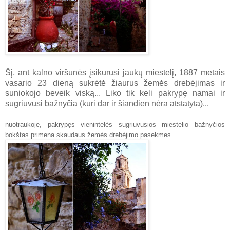
Šį, ant kalno viršūnės įsikūrusi jaukų miestelį, 1887 metais
vasario 23 dieną sukrėtė žiaurus žemės drebėjimas ir
suniokojo beveik viską... Liko tik keli pakrypę namai ir
sugriuvusi bažnyčia (kuri dar ir šiandien nėra atstatyta)...
nuotraukoje, pakrypęs vienintelės sugriuvusios miestelio bažnyčios
bokštas primena skaudaus žemės drebėjimo pasekmes