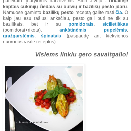
patiekalu: įdarytomis daržovėmis. Šiuo atveju -
orkaitėje
keptais cukinijų žiedais su bulvių ir bazilikų pesto įdaru
.
Namuose gaminto
bazilikų pesto
receptą galite rasti
čia
. O
kaip jau esu rašiusi anksčiau, pesto gali būti ne tik su
bazilikais, bet ir su
pomidorais
,
sicilietiškas
(pomidorai+rikota),
ankštinėmis pupelėmis
,
gražgarstėmis
,
špinatais
(paspaudę ant kiekvienos
nuorodos rasite receptus).
Visiems linkiu gero savaitgalio!