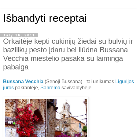
Išbandyti receptai
July 16, 2011
Orkaitėje kepti cukinijų žiedai su bulvių ir
bazilikų pesto įdaru bei liūdna Bussana
Vecchia miestelio pasaka su laiminga
pabaiga
Bussana Vecchia
(Senoji Bussana) - tai unikumas
Ligūrijos
jūros
pakrantėje,
Sanremo
savivaldybėje.