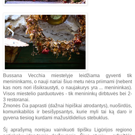
Bussana Vecchia miestelyje leidžiama gyventi tik
menininkams, o nauji nariai šiuo metu nėra priimami (nebent
kas nors nori išsikraustyti, o naujakurys yra ... menininkas).
Visos miestelio parduotuvės - tik menininkų dirbtuvės bei 2-
3 restoranai.
Žmonės čia paprasti (dažnai hipiškai atrodantys), nuoširdūs,
komunikabilūs ir besišypsantys, kurie myli tai ką daro ir
gyvena tiesiog kurdami mažus/didelius stebuklus.
Šį aprašymą norėjau vainikuoti tipišku Ligūrijos regiono