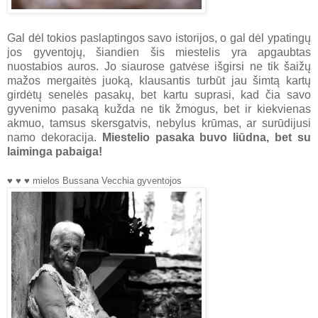
Gal dėl tokios paslaptingos savo istorijos, o gal dėl ypatingų
jos gyventojų, šiandien šis miestelis yra apgaubtas
nuostabios auros. Jo siaurose gatvėse išgirsi ne tik šaižų
mažos mergaitės juoką, klausantis turbūt jau šimtą kartų
girdėtų senelės pasakų, bet kartu suprasi, kad čia savo
gyvenimo pasaką kužda ne tik žmogus, bet ir kiekvienas
akmuo, tamsus skersgatvis, nebylus krūmas, ar surūdijusi
namo dekoracija.
Miestelio pasaka buvo liūdna, bet su
laiminga pabaiga!
♥ ♥ ♥
mielos Bussana Vecchia gyventojos