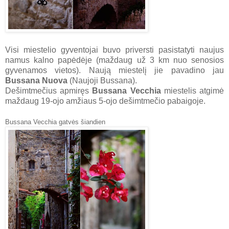
Visi miestelio gyventojai buvo priversti pasistatyti naujus
namus kalno papėdėje (maždaug už 3 km nuo senosios
gyvenamos vietos). Naują miestelį jie pavadino jau
Bussana Nuova
(Naujoji Bussana).
Dešimtmečius apmiręs
Bussana Vecchia
miestelis atgimė
maždaug 19-ojo amžiaus 5-ojo dešimtmečio pabaigoje.
Bussana Vecchia gatvės šiandien