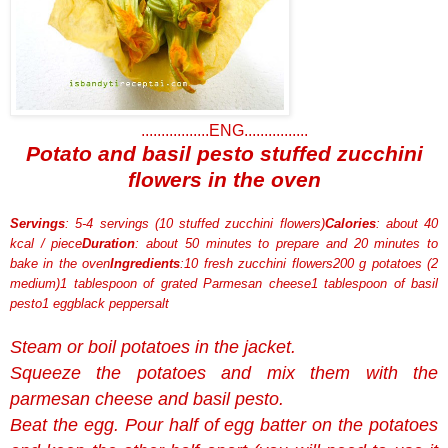
.................ENG................
Potato and basil pesto stuffed zucchini
flowers in the oven
Servings
: 5-4 servings (10 stuffed zucchini flowers)
Calories
: about 40
kcal / piece
Duration
: about 50 minutes to prepare and 20 minutes to
bake in the oven
Ingredients
:
10 fresh zucchini flowers
200 g potatoes (2
medium)
1 tablespoon of grated Parmesan cheese
1 tablespoon of basil
pesto
1 egg
black pepper
salt
Steam or boil potatoes in the jacket.
Squeeze the potatoes and mix them with the
parmesan cheese and basil pesto.
Beat the egg. Pour half of egg batter on the potatoes