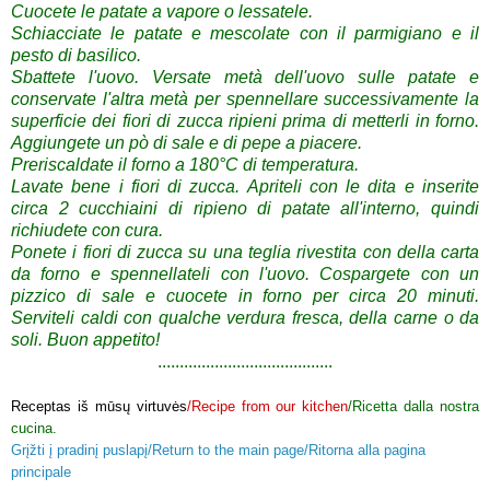
Cuocete
le patate
a vapore
o
lessatele
.
Schiacciate
le patate
e mescolate
con
il parmigiano
e il
pesto di basilico
.
Sbattete l'uovo
.
Versate
metà dell'uovo
sulle
patate e
conservate
l'altra metà
per
spennellare successivamente la
superficie
dei
fiori di zucca
ripieni
prima di metterli
in forno
.
Aggiungete un pò
di sale
e di pepe a piacere
.
Preriscaldate il forno a
180°
C di temperatura
.
Lavate bene
i fiori di zucca
.
Apriteli
con le dita e
inserite
circa 2
cucchiaini di
ripieno di
patate
all'interno, quindi
richiudete con cura
.
Ponete i
fiori di zucca
su
una teglia rivestita
con della carta
da forno
e spennellate
li con l'uovo
.
Cospargete
con
un
pizzico di sale
e cuocete
in forno per
circa 20 minuti.
Serviteli caldi
con qualche
verdura fresca,
della
carne
o da
soli.
Buon
appetito
!
..................................
......
Receptas iš mūsų virtuvės
/Recipe from our kitchen
/Ricetta dalla nostra
cucina.
Grįžti į pradinį puslapį/Return to the main page/Ritorna alla pagina
principale