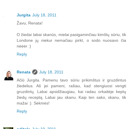
Jurgita
July 18, 2011
Žavu, Renata!
O žiedai labai skanūs, mielai pasigaminčiau kimštų sūriu, tik
Londone jų niekur nemačiau pirkt, o sodo nuosavo čia
nėėėr :)
Reply
Renata
July 18, 2011
Ačiū Jurgita. Pamenu tavo sūriu prikimštus ir gruzdintus
žiedelius. Aš jei pameni, rašiau, kad stengiuosi vengti
gruzdintų. Labai apsidžiaugiau, kai radau orkaitėje keptų
žiedų receptą. Labai jau skanu. Kaip ten sako, skanu, tik
mažai :). Sėkmės!
Reply