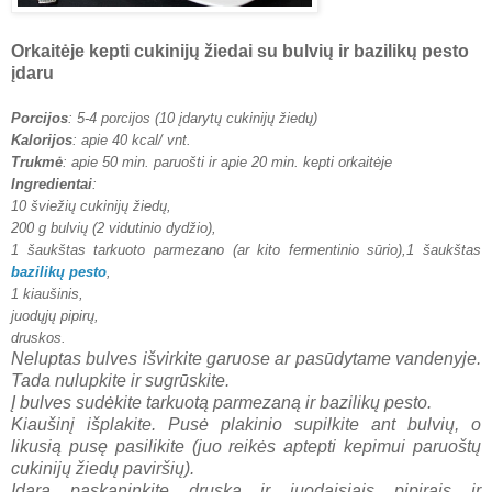
Orkaitėje kepti cukinijų žiedai su bulvių ir bazilikų pesto
įdaru
Porcijos
: 5-4 porcijos (10 įdarytų cukinijų žiedų)
Kalorijos
: apie 40 kcal/ vnt.
Trukmė
: apie 50 min. paruošti ir apie 20 min. kepti orkaitėje
Ingredientai
:
10 šviežių cukinijų žiedų,
200 g bulvių (2 vidutinio dydžio),
1 šaukštas tarkuoto parmezano (ar kito fermentinio sūrio),
1 šaukštas
bazilikų pesto
,
1 kiaušinis,
juodųjų pipirų,
druskos.
Neluptas bulves išvirkite garuose ar pasūdytame vandenyje.
Tada nulupkite ir sugrūskite.
Į bulves sudėkite tarkuotą parmezaną ir bazilikų pesto.
Kiaušinį išplakite. Pusė plakinio supilkite ant bulvių, o
likusią pusę pasilikite (juo reikės aptepti kepimui paruoštų
cukinijų žiedų paviršių).
Įdarą paskaninkite druska ir juodaisiais pipirais ir