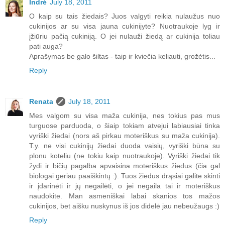
Indrė
July 18, 2011
O kaip su tais žiedais? Juos valgyti reikia nulaužus nuo
cukinijos ar su visa jauna cukinijyte? Nuotraukoje lyg ir
įžiūriu pačią cukiniją. O jei nulauži žiedą ar cukinija toliau
pati auga?
Aprašymas be galo šiltas - taip ir kviečia keliauti, grožėtis...
Reply
Renata
July 18, 2011
Mes valgom su visa maža cukinija, nes tokius pas mus
turguose parduoda, o šiaip tokiam atvejui labiausiai tinka
vyriški žiedai (nors aš pirkau moteriškus su maža cukinija).
T.y. ne visi cukinijų žiedai duoda vaisių, vyriški būna su
plonu koteliu (ne tokiu kaip nuotraukoje). Vyriški žiedai tik
žydi ir bičių pagalba apvaisina moteriškus žiedus (čia gal
biologai geriau paaiškintų :). Tuos žiedus drąsiai galite skinti
ir įdarinėti ir jų negailėti, o jei negaila tai ir moteriškus
naudokite. Man asmeniškai labai skanios tos mažos
cukinijos, bet aišku nuskynus iš jos didelė jau nebeužaugs :)
Reply