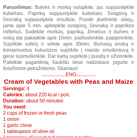
Paruošimas:
Bulves ir morką nulupkite, jas supjaustykite
kubeliais. Papriką supjaustykite kubeliais. Svogūną ir
česnaką supjaustykite smulkiai. Puode įkaitinkite aliejų,
jame apie 5 min. apkepkite svogūną, česnaką ir paprikos
miltelius. Sudėkite morkas, papriką, žirnelius ir bulves ir
viską dar pakepkite apie 10min. padruskinkite, papipirinkite.
Supilkite sultinį ir virkite apie 30min. Išvirusią sriubą ir
konservuotus kukurūzus supilkite į maisto smulkintuvą ir
gerai susmulkinkite. Dar kartą supilkite į puodą ir užvirinkite.
Patiekite pagardintą šaukštu lieso natūralaus jogurto ir
šviežiomis petražolėmis. Skanaus!
....................ENG................
Cream of Vegetables with Peas and Maize
Servings:
4
Calories:
about 220 kcal / port.
Duration:
about 50 minutes
You need:
2 cups of frozen or fresh peas
1 onion
1 garlic clove
1 tablespoon of olive oil