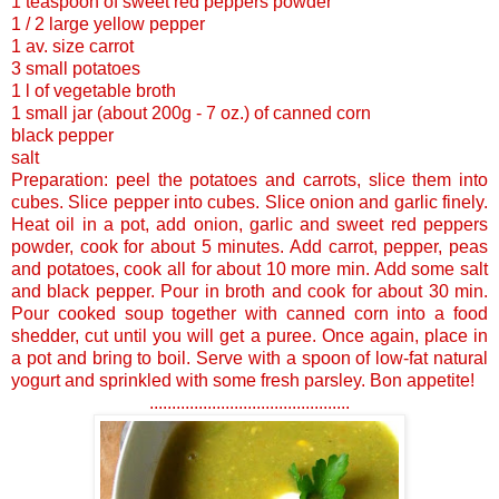
1 teaspoon of sweet red peppers powder
1 / 2 large yellow pepper
1 av. size carrot
3 small potatoes
1 l of vegetable broth
1 small jar (about 200g - 7 oz.) of canned corn
black pepper
salt
Preparation: peel the potatoes and carrots, slice them into
cubes. Slice pepper into cubes. Slice onion and garlic finely.
Heat oil in a pot, add onion, garlic and sweet red peppers
powder, cook for about 5 minutes. Add carrot, pepper, peas
and potatoes, cook all for about 10 more min. Add some salt
and black pepper. Pour in broth and cook for about 30 min.
Pour cooked soup together with canned corn into a food
shedder, cut until you will get a puree. Once again, place in
a pot and bring to boil. Serve with a spoon of low-fat natural
yogurt and sprinkled with some fresh parsley. Bon appetite!
...........................................
..