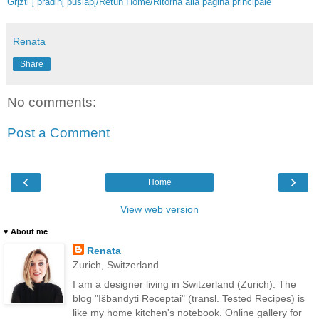
Grįžti į pradinį puslapį/Retun Home/Ritorna alla pagina principale
Renata
Share
No comments:
Post a Comment
‹
›
Home
View web version
♥ About me
Renata
Zurich, Switzerland
I am a designer living in Switzerland (Zurich). The
blog "Išbandyti Receptai" (transl. Tested Recipes) is
like my home kitchen's notebook. Online gallery for