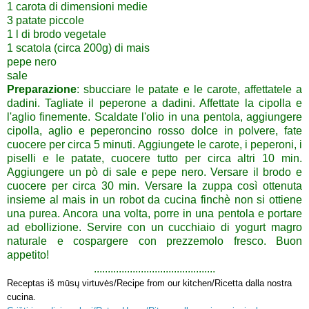
1
carota
di dimensioni medie
3 patate piccole
1 l di brodo vegetale
1 scatola (circa 200g) di mais
pepe nero
sale
Preparazione
: sbucciare le patate e le carote, affettatele a
dadini.
Tagliate il peperone a dadini.
Affettate la cipolla e
l'aglio finemente.
Scaldate l'olio in una pentola, aggiungere
cipolla, aglio e peperoncino rosso dolce in polvere, fate
cuocere per circa 5 minuti.
Aggiungete le carote, i peperoni, i
piselli e le patate, cuocere tutto per circa altri 10 min.
Aggiungere un pò di sale e pepe nero.
Versare il brodo e
cuocere per circa 30 min.
Versare la zuppa così ottenuta
insieme al mais in un robot da cucina finchè non si ottiene
una purea.
Ancora una volta, porre in una pentola e portare
ad ebollizione.
Servire con un cucchiaio di yogurt magro
naturale e cospargere con prezzemolo fresco.
Buon
appetito!
............................................
Receptas iš mūsų virtuvės/Recipe from our kitchen/Ricetta dalla nostra
cucina.