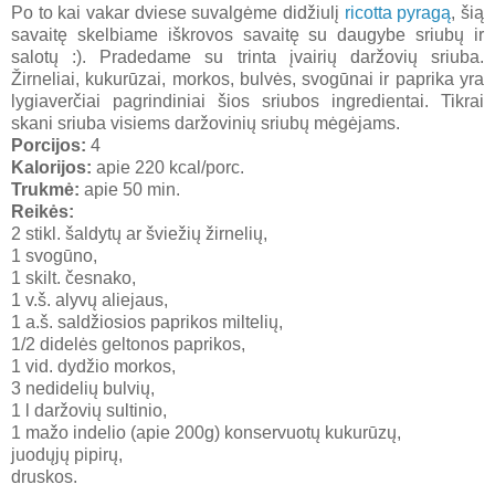
Po to kai vakar dviese suvalgėme didžiulį
ricotta pyragą
, šią
savaitę skelbiame iškrovos savaitę su daugybe sriubų ir
salotų :). Pradedame su trinta įvairių daržovių sriuba.
Žirneliai, kukurūzai, morkos, bulvės, svogūnai ir paprika yra
lygiaverčiai pagrindiniai šios sriubos ingredientai. Tikrai
skani sriuba visiems daržovinių sriubų mėgėjams.
Porcijos:
4
Kalorijos:
apie 220 kcal/porc.
Trukmė:
apie 50 min.
Reikės:
2 stikl. šaldytų ar šviežių žirnelių,
1 svogūno,
1 skilt. česnako,
1 v.š. alyvų aliejaus,
1 a.š. saldžiosios paprikos miltelių,
1/2 didelės geltonos paprikos,
1 vid. dydžio morkos,
3 nedidelių bulvių,
1 l daržovių sultinio,
1 mažo indelio (apie 200g) konservuotų kukurūzų,
juodųjų pipirų,
druskos.