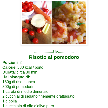
....................ITA................
Risotto al pomodoro
Porzioni
: 2
Calorie
: 530 kcal / porto.
Durata
: circa 30 min.
Hai bisogno di:
180g di riso bianco
300g di pomodorini
1
carota di medie dimensioni
2 cucchiai di sedano finemente grattugiato
1 cipolla
1 cucchiaio di olio d'oliva puro