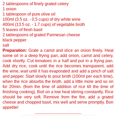
2 tablespoons of finely grated celery
1 onion
1 tablespoon of pure olive oil
100ml (3.5 oz. - 0.5 cups) of dry white wine
400ml (13.5 oz. - 1.7 cups) of vegetable broth
5 leaves of fresh basil
2 tablespoons of grated Parmesan cheese
black pepper
salt
Preparation:
Grate a carrot and slice an onion finely. Heat
some oil in a deep frying pan, add onion, carrot and celery,
cook shortly. Cut tomatoes in a half and put in a frying pan.
Add dry rice, cook until the rice becomes transparent, add
the wine, wait until it has evaporated and add a pinch of salt
and pepper. Start slowly to pour broth (100ml per each time),
when the rice absorbs the broth, add a little more and so on
for 20min. (from the time of addition of rice till the time of
finishing cooking). Boil on a low heat stirring constantly. Rice
should be very soft. Remove from the fire, add a grated
cheese and chopped basil, mix well and serve promptly. Bon
appetite!
...........................................
..