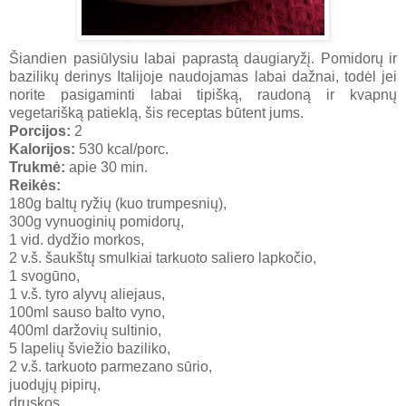
Šiandien pasiūlysiu labai paprastą daugiaryžį. Pomidorų ir
bazilikų derinys Italijoje naudojamas labai dažnai, todėl jei
norite pasigaminti labai tipišką, raudoną ir kvapnų
vegetarišką patieklą, šis receptas būtent jums.
Porcijos:
2
Kalorijos:
530 kcal/porc.
Trukmė:
apie 30 min.
Reikės:
180g baltų ryžių (kuo trumpesnių),
300g vynuoginių pomidorų,
1 vid. dydžio morkos,
2 v.š. šaukštų smulkiai tarkuoto saliero lapkočio,
1 svogūno,
1 v.š. tyro alyvų aliejaus,
100ml sauso balto vyno,
400ml daržovių sultinio,
5 lapelių šviežio baziliko,
2 v.š. tarkuoto parmezano sūrio,
juodųjų pipirų,
druskos.