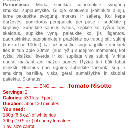
Paruošimas:
Morką smulkiai sutarkuokite, svogūną
smulkiai supjaustykite. Gilioje keptuvėje įkaitinkite aliejų,
jame pakepkite svogūną, morkas ir salierą. Kol kepa
daržovės, pomidorus perpjaukite per pusę ir sudėkite į
keptuvę. Suberkite sausus ryžius, kepkite kol ryžiai taps
skaidrūs, supilkite vyną, palaukite kol jis išgaruos,
padruskinkite, papipirinkite ir pradėkite po truputį pilti sultinį
(kaskart po 100ml), kai ryžiai sultinį sugeria įpilkite dar šiek
tiek ir taip apie 20min. (nuo ryžių sudėjimo momento), kol
ryžiai visiškai išverda ir kol supilate visą sultinį. Virkite
nuolat maišant ant mažos ugnies. Ryžiai turi būti labai
minkšti. Nuėmus nuo ugnies suberkite tarkuotą sūrį ir
smulkintą baziliką, viską gerai sumaišykite ir skubiai
patiekite. Skanaus!
Tomato Risotto
....................ENG................
Servings:
2
Calories:
530 kcal / port.
Duration:
about 30 minutes
You need:
180g (6.5 oz.) of white rice
300g (10.5 oz.) of cherry tomatoes
1 av. size carrot