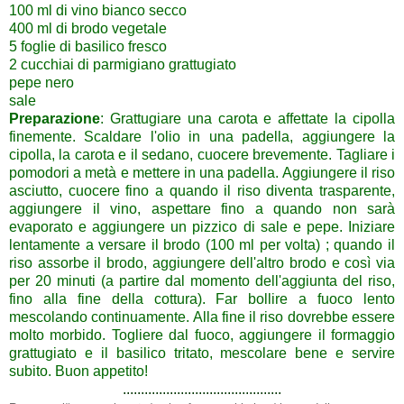
100 ml di vino bianco secco
400 ml di brodo vegetale
5 foglie di basilico fresco
2 cucchiai di parmigiano grattugiato
pepe nero
sale
Preparazione
: Grattugiare una carota e affettate la cipolla
finemente. Scaldare l'
olio in una padella, aggiungere la
cipolla, la carota e il sedano, cuocere brevemente.
Tagliare i
pomodori
a metà e mettere in una padella.
Aggiungere il riso
asciutto, cuocere fino a quando il riso diventa trasparente,
aggiungere il vino, aspettare fino a quando non sarà
evaporato e aggiungere un pizzico di sale e pepe.
Iniziare
lentamente a versare il brodo (100 ml per volta) ; quando il
riso assorbe il brodo, aggiungere dell'altro brodo e così via
per 20 minuti
(a partire dal momento dell'aggiunta del riso,
fino alla fine della cottura).
Far bollire a fuoco lento
mescolando continuamente.
Alla fine il riso dovrebbe essere
molto morbido.
Togliere dal fuoco, aggiungere il formaggio
grattugiato e il basilico tritato, mescolare bene e servire
subito.
Buon appetito!
............................................