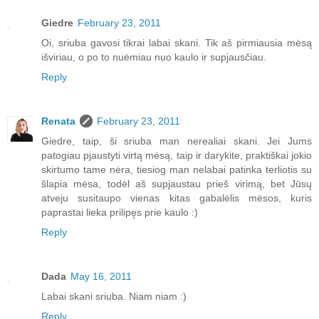
Giedre
February 23, 2011
Oi, sriuba gavosi tikrai labai skani. Tik aš pirmiausia mėsą
išviriau, o po to nuėmiau nuo kaulo ir supjausčiau.
Reply
Renata
February 23, 2011
Giedre, taip, ši sriuba man nerealiai skani. Jei Jums
patogiau pjaustyti virtą mėsą, taip ir darykite, praktiškai jokio
skirtumo tame nėra, tiesiog man nelabai patinka terliotis su
šlapia mėsa, todėl aš supjaustau prieš virimą, bet Jūsų
atveju susitaupo vienas kitas gabalėlis mėsos, kuris
paprastai lieka prilipęs prie kaulo :)
Reply
Dada
May 16, 2011
Labai skani sriuba. Niam niam :)
Reply