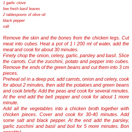
1 garlic clove
few fresh basil leaves
2 tablespoons of olive oil
black pepper
salt
Remove the skin and the bones from the chicken legs. Cut
meat into cubes. Heat a pot of 1 l 200 ml of water, add the
meat and cook for about 30 minutes.
Finely chop the onion, celery, garlic, parsley and basil. Slice
the carrots. Cut the zucchini, potato and pepper into cubes.
Remove the ends of the green beans and cut them into 3 cm
pieces.
Preheat oil in a deep pot, add carrots, onion and celery, cook
for about 2 minutes, then add the potatoes and green beans
and cook briefly. Add the peas and cook for several minutes.
At the end add the bell pepper and cook for about 1 more
minute.
Add all the vegetables into a chicken broth together with
chicken pieces. Cover and cook for 30-40 minutes. Add
some salt and black pepper. At the end add the parsley,
garlic zucchini and basil and boil for 5 more minutes. Bon