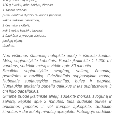
120 g šviežių arba šaldytų žirnelių,
1 saliero stiebas,
pusė vidutinio dydžio raudonos paprikos,
kelios šakelės petražolių,
1 česnako
skiltelė
,
keli šviežių bazilikų lapeliai,
2 šaukštai alyvuogių aliejaus,
juodųjų pipirų,
druskos.
Nuo vištienos šlaunelių nulupkite odelę ir išimkite kaulus.
Mėsą supjaustykite kubeliais. Puode įkaitinkite 1 l 200 ml
vandens, sudėkite mėsą ir virkite apie 30 minučių.
Smulkiai supjaustykite svogūną, salierą, česnaką,
petražoles ir baziliką. Griežinėliais supjaustykite morką.
Kubeliais supjaustykite cukinijas, bulvę ir papriką.
Nupjaukite ankštinių pupelių galiukus ir jas supjaustykite 3
cm ilgio gabaliukais.
Giliame puode įkaitinkite aliejų, sudėkite morkas, svogūną ir
salierą, kepkite apie 2 minutes, tada sudėkite bulves ir
ankštines pupeles ir vėl trumpai apkepkite. Sudėkite
žirnelius ir dar keletą minučių apkepkite. Pabaigoje sudėkite