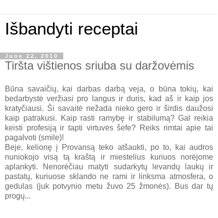
Išbandyti receptai
June 22, 2010
Tiršta vištienos sriuba su daržovėmis
Būna savaičių, kai darbas darbą veja, o būna tokių, kai
bedarbystė veržiasi pro langus ir duris, kad aš ir kaip jos
kratyčiausi. Ši savaitė nežada nieko gero ir širdis daužosi
kaip patrakusi. Kaip rasti ramybę ir stabilumą? Gal reikia
keisti profesiją ir tapti virtuvės šefe? Reiks rimtai apie tai
pagalvoti (smile)!
Beje, kelionę į Provansą teko atšaukti, po to, kai audros
nuniokojo visą tą kraštą ir miestelius kuriuos norėjome
aplankyti. Nenorėčiau matyti sudarkytų levandų laukų ir
pastatų, kuriuose sklando ne rami ir linksma atmosfera, o
gedulas (juk potvynio metu žuvo 25 žmonės). Bus dar tų
progų...