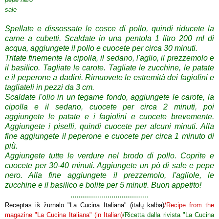
sale
Spellate e dissossate le cosce di pollo, quindi riducete la
carne a cubetti.
Scaldate in una pentola 1 litro 200 ml di
acqua, aggiungete il pollo e cuocete per circa 30 minuti.
Tritate finemente la cipolla, il sedano, l'aglio, il prezzemolo e
il basilico.
Tagliate le carote.
Tagliate le zucchine, le patate
e il peperone a dadini.
Rimuovete le estremità dei fagiolini e
tagliateli in pezzi da 3 cm.
Scaldate l'olio in un tegame fondo, aggiungete le carote, la
cipolla e il sedano, cuocete per circa 2 minuti, poi
aggiungete le patate e i fagiolini e cuocete brevemente.
Aggiungete i piselli, quindi cuocete per alcuni minuti.
Alla
fine aggiungete il peperone e cuocete per circa 1 minuto di
più.
Aggiungete tutte le verdure nel brodo di pollo.
Coprite e
cuocete per 30-40 minuti.
Aggiungete un pò di sale e pepe
nero.
Alla fine aggiungete il prezzemolo, l'aglio
le, le
zucchine e
il basilico e bolite per 5 minuti.
Buon appetito!
........................................
Receptas iš žurnalo "La Cucina Italiana" (italų kalba)
/Recipe from the
magazine "La Cucina Italiana" (in Italian)
/Ricetta dalla rivista "La Cucina