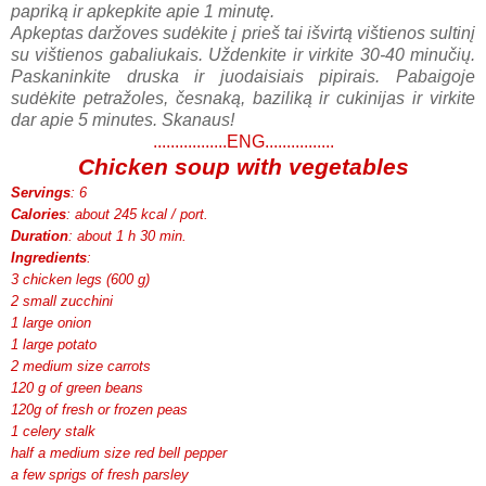
papriką ir apkepkite apie 1 minutę.
Apkeptas daržoves sudėkite į prieš tai išvirtą vištienos sultinį
su vištienos gabaliukais. Uždenkite ir virkite 30-40 minučių.
Paskaninkite druska ir juodaisiais pipirais. Pabaigoje
sudėkite petražoles, česnaką, baziliką ir cukinijas ir virkite
dar apie 5 minutes. Skanaus!
.................ENG................
Chicken soup with vegetables
Servings
: 6
Calories
: about 245 kcal / port.
Duration
: about 1 h 30 min.
Ingredients
:
3 chicken legs (600 g)
2 small zucchini
1 large onion
1 large potato
2 medium size carrots
120 g of green beans
120g of fresh or frozen peas
1 celery stalk
half a medium size red bell pepper
a few sprigs of fresh parsley