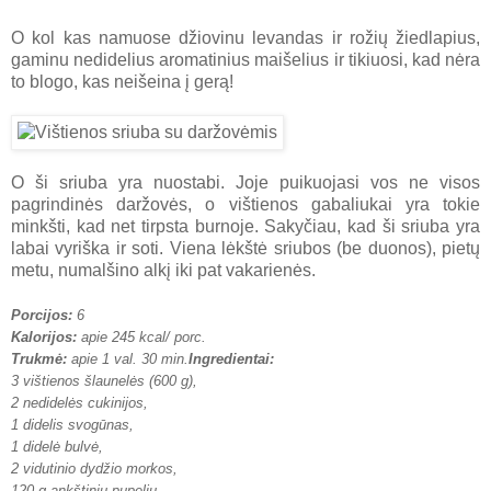
O kol kas namuose džiovinu levandas ir rožių žiedlapius,
gaminu nedidelius aromatinius maišelius ir tikiuosi, kad nėra
to blogo, kas neišeina į gerą!
O ši sriuba yra nuostabi. Joje puikuojasi vos ne visos
pagrindinės daržovės, o vištienos gabaliukai yra tokie
minkšti, kad net tirpsta burnoje. Sakyčiau, kad ši sriuba yra
labai vyriška ir soti. Viena lėkštė sriubos (be duonos), pietų
metu, numalšino alkį iki pat vakarienės.
Porcijos:
6
Kalorijos:
apie 245 kcal/ porc.
Trukmė:
apie 1 val. 30 min.
Ingredientai:
3 vištienos šlaunelės (600 g)
,
2 nedidelės cukinijos,
1 didelis svogūnas,
1 didelė bulvė,
2 vidutinio dydžio morkos,
120 g ankštinių pupelių,