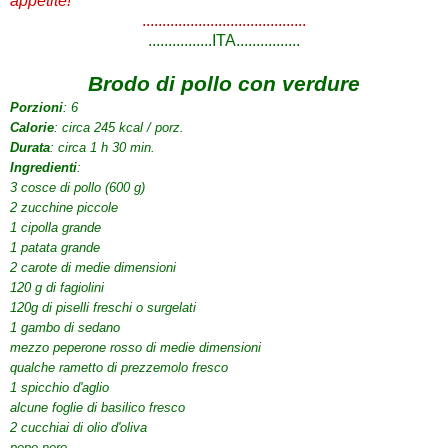
appetite!
.........................................
................ITA................
Brodo di pollo con verdure
Porzioni
: 6
Calorie
: circa 245 kcal / porz.
Durata
: circa 1 h 30 min.
Ingredienti
:
3 cosce di pollo (600 g)
2 zucchine piccole
1 cipolla grande
1 patata grande
2 carote di medie dimensioni
120 g di fagiolini
120g di piselli freschi o surgelati
1 gambo di sedano
mezzo peperone rosso
di medie dimensioni
qualche rametto di prezzemolo fresco
1 spicchio d'aglio
alcune foglie di basilico fresco
2 cucchiai di olio d'oliva
pepe nero