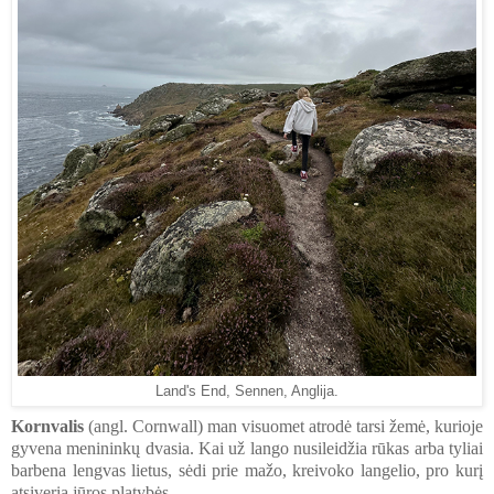
Land's End, Sennen, Anglija.
Kornvalis
(angl. Cornwall) man visuomet atrodė tarsi žemė, kurioje
gyvena menininkų dvasia. Kai už lango nusileidžia rūkas arba tyliai
barbena lengvas lietus, sėdi prie mažo, kreivoko langelio, pro kurį
atsiveria jūros platybės.