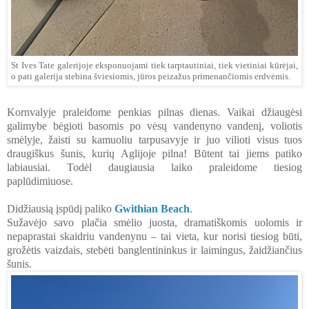
St Ives Tate galerijoje
eksponuojami tiek tarptautiniai, tiek vietiniai kūrėjai,
o pati galerija stebina šviesiomis, jūros peizažus primenančiomis erdvėmis.
Kornvalyje praleidome penkias pilnas dienas. Vaikai džiaugėsi
galimybe bėgioti basomis po vėsų vandenyno vandenį, voliotis
smėlyje, žaisti su kamuoliu tarpusavyje ir juo vilioti visus tuos
draugiškus šunis, kurių Aglijoje pilna! Būtent tai jiems patiko
labiausiai. Todėl daugiausia laiko praleidome tiesiog
paplūdimiuose.
Didžiausią įspūdį paliko
Gwithian Beach
.
Sužavėjo savo plačia smėlio juosta, dramatiškomis uolomis ir
nepaprastai skaidriu vandenynu – tai vieta, kur norisi tiesiog būti,
grožėtis vaizdais, stebėti banglentininkus ir laimingus, žaidžiančius
šunis.