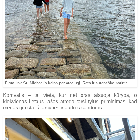
Ėjom link St. Michael’s kalno per atoslūgį. Reta ir autentiška patirtis.
Kornvalis – tai vieta, kur net oras alsuoja kūryba, o
kiekvienas lietaus lašas atrodo tarsi tylus priminimas, kad
menas gimsta iš ramybės ir audros sandūros.