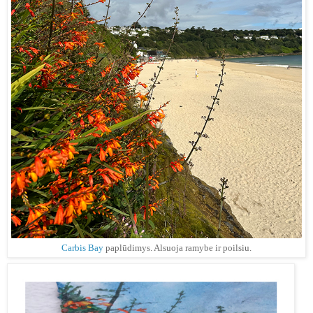
Carbis Bay
paplūdimys. Alsuoja ramybe ir poilsiu.