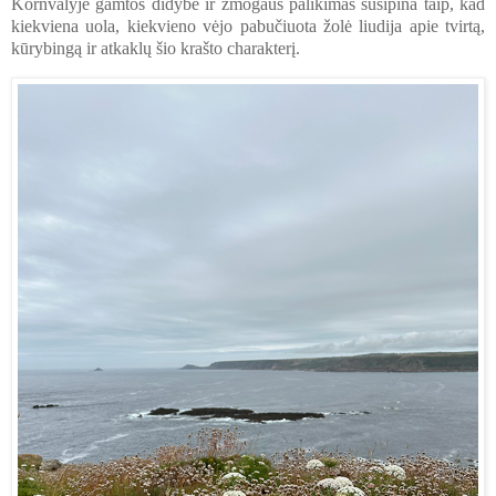
Kornvalyje gamtos didybė ir žmogaus palikimas susipina taip, kad
kiekviena uola, kiekvieno vėjo pabučiuota žolė liudija apie tvirtą,
kūrybingą ir atkaklų šio krašto charakterį.