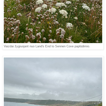
Vaizdai žygiuojant nuo Land's End to Sennen Cove paplūdimio.