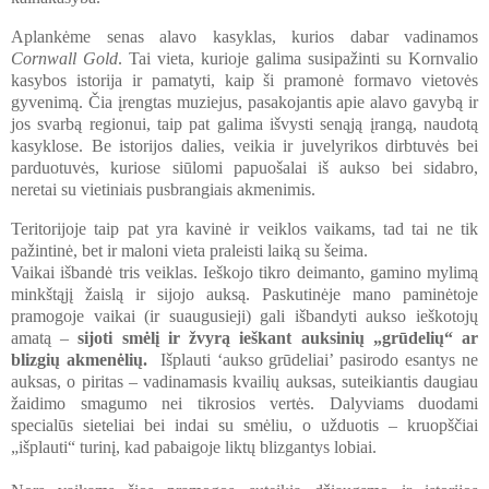
Aplankėme senas alavo kasyklas, kurios dabar vadinamos
Cornwall Gold
. Tai vieta, kurioje galima susipažinti su Kornvalio
kasybos istorija ir pamatyti, kaip ši pramonė formavo vietovės
gyvenimą. Čia įrengtas muziejus, pasakojantis apie alavo gavybą ir
jos svarbą regionui, taip pat galima išvysti senąją įrangą, naudotą
kasyklose. Be istorijos dalies, veikia ir juvelyrikos dirbtuvės bei
parduotuvės, kuriose siūlomi papuošalai iš aukso bei sidabro,
neretai su vietiniais pusbrangiais akmenimis.
Teritorijoje taip pat yra kavinė ir veiklos vaikams, tad tai ne tik
pažintinė, bet ir maloni vieta praleisti laiką su šeima.
Vaikai išbandė tris veiklas. Ieškojo tikro deimanto, gamino mylimą
minkštąjį žaislą ir sijojo auksą. Paskutinėje mano paminėtoje
pramogoje vaikai (ir suaugusieji) gali išbandyti aukso ieškotojų
amatą –
sijoti smėlį ir žvyrą ieškant auksinių „grūdelių“ ar
blizgių akmenėlių.
Išplauti ‘aukso grūdeliai’ pasirodo esantys ne
auksas, o piritas – vadinamasis kvailių auksas, suteikiantis daugiau
žaidimo smagumo nei tikrosios vertės.
Dalyviams duodami
specialūs sieteliai bei indai su smėliu, o užduotis – kruopščiai
„išplauti“ turinį, kad pabaigoje liktų blizgantys lobiai.