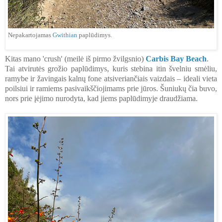
Nepakartojamas
Gwithian
paplūdimys.
Kitas mano 'crush' (meilė iš pirmo žvilgsnio)
Carbis Bay Beach
.
Tai atvirutės grožio paplūdimys, kuris stebina itin švelniu smėliu,
ramybe ir žavingais kalnų fone atsiveriančiais vaizdais – ideali vieta
poilsiui ir ramiems pasivaikščiojimams prie jūros. Šuniukų čia buvo,
nors prie įėjimo nurodyta, kad jiems paplūdimyje draudžiama.