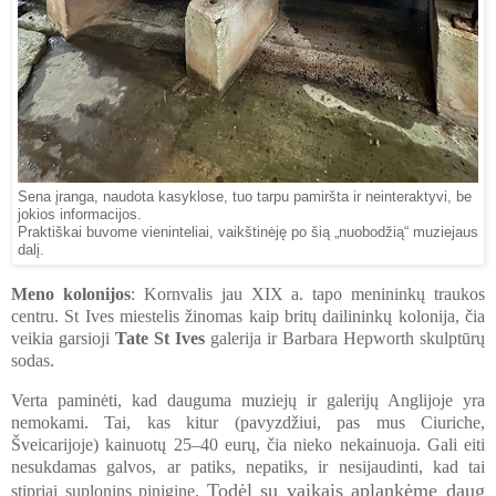
Sena įranga, naudota kasyklose, tuo tarpu pamiršta ir neinteraktyvi, be
jokios informacijos.
Praktiškai buvome vieninteliai, vaikštinėję po šią „nuobodžią“ muziejaus
dalį.
Meno kolonijos
: Kornvalis jau XIX a. tapo menininkų traukos
centru. St Ives miestelis žinomas kaip britų dailininkų kolonija, čia
veikia garsioji
Tate St Ives
galerija ir Barbara Hepworth skulptūrų
sodas.
Verta paminėti, kad dauguma muziejų ir galerijų Anglijoje yra
nemokami. Tai, kas kitur (pavyzdžiui, pas mus Ciuriche,
Šveicarijoje) kainuotų 25–40 eurų, čia nieko nekainuoja. Gali eiti
nesukdamas galvos, ar patiks, nepatiks, ir nesijaudinti, kad tai
Todėl su vaikais aplankėme daug
stipriai suplonins piniginę.