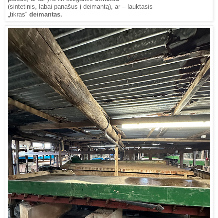
(sintetinis, labai panašus į deimantą), ar – lauktasis
„tikras“
deimantas.