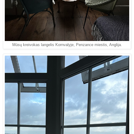
Mūsų kreivokas langelis Kornvalyje, Penzance miestis, Anglija.