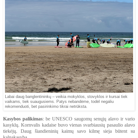
Labai daug banglentininkų – veikia mokyklos, stovyklos ir kursai tiek
vaikams, tiek suaugusiems. Patys nebandėme, todėl negaliu
rekomenduoti, bet pasirinkimo tikrai netrūksta.
Kasybos palikimas
: be UNESCO saugomų senųjų alavo ir vario
kasyklų. Kornvalis kadaise buvo vienas svarbiausių pasaulio alavo
tiekėjų. Daug šiandieninių kaimų savo kilmę sieja būtent su
kalnakasyba.