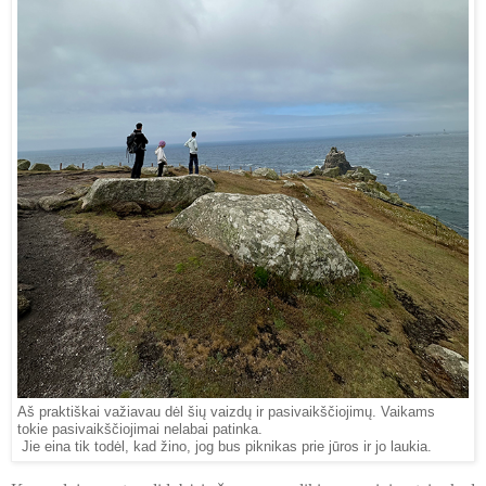
Aš praktiškai važiavau dėl šių vaizdų ir pasivaikščiojimų. Vaikams
tokie pasivaikščiojimai nelabai patinka.
Jie eina tik todėl, kad žino, jog bus piknikas prie jūros ir jo laukia.