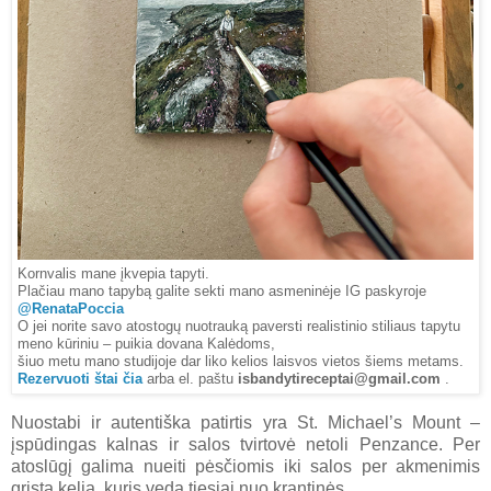
Kornvalis mane įkvepia tapyti.
Plačiau mano tapybą galite sekti mano asmeninėje IG paskyroje
@RenataPoccia
O jei norite savo atostogų nuotrauką paversti realistinio stiliaus tapytu
meno kūriniu – puikia dovana Kalėdoms,
šiuo metu mano studijoje dar liko kelios laisvos vietos šiems metams.
Rezervuoti štai čia
arba el. paštu
isbandytireceptai@gmail.com
.
Nuostabi ir autentiška patirtis yra St. Michael’s Mount –
įspūdingas kalnas ir salos tvirtovė netoli Penzance. Per
atoslūgį galima nueiti pėsčiomis iki salos per akmenimis
grįstą kelią, kuris veda tiesiai nuo krantinės.