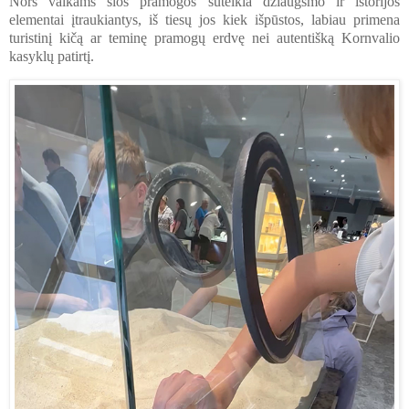
Nors vaikams šios pramogos suteikia džiaugsmo ir istorijos
elementai įtraukiantys, iš tiesų jos kiek išpūstos, labiau primena
turistinį kičą ar teminę pramogų erdvę nei autentišką Kornvalio
kasyklų patirtį.