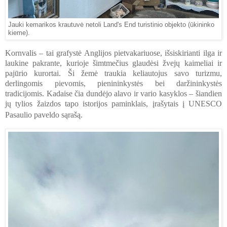
Jauki kemarikos krautuvė netoli Land's End turistinio objekto (ūkininko
kieme).
Kornvalis – tai grafystė Anglijos pietvakariuose, išsiskirianti ilga ir
laukine pakrante, kurioje šimtmečius glaudėsi žvejų kaimeliai ir
pajūrio kurortai. Ši žemė traukia keliautojus savo turizmu,
derlingomis pievomis, pienininkystės bei daržininkystės
tradicijomis. Kadaise čia dundėjo alavo ir vario kasyklos – šiandien
jų tylios žaizdos tapo istorijos paminklais, įrašytais į UNESCO
Pasaulio paveldo sąrašą.