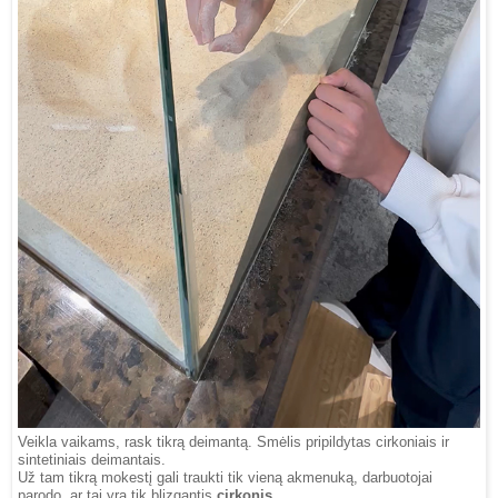
Veikla vaikams, rask tikrą deimantą. Smėlis pripildytas cirkoniais ir
sintetiniais deimantais.
Už tam tikrą mokestį gali traukti tik vieną akmenuką, darbuotojai
parodo, ar tai yra tik blizgantis
cirkonis