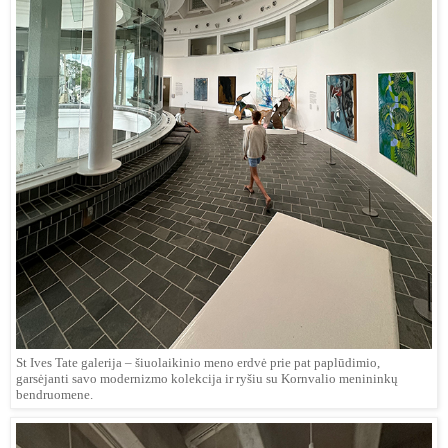
St Ives Tate galerija – šiuolaikinio meno erdvė prie pat paplūdimio,
garsėjanti savo modernizmo kolekcija ir ryšiu su Kornvalio menininkų
bendruomene.