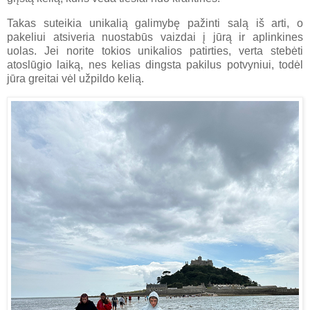
Takas suteikia unikalią galimybę pažinti salą iš arti, o
pakeliui atsiveria nuostabūs vaizdai į jūrą ir aplinkines
uolas. Jei norite tokios unikalios patirties, verta stebėti
atoslūgio laiką, nes kelias dingsta pakilus potvyniui, todėl
jūra greitai vėl užpildo kelią.