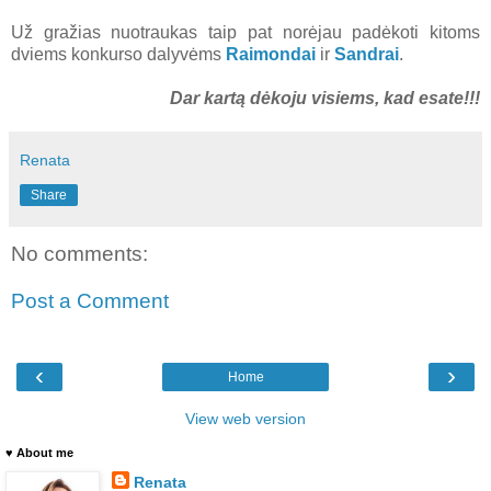
Už gražias nuotraukas taip pat norėjau padėkoti kitoms
dviems konkurso dalyvėms
Raimondai
ir
Sandrai
.
Dar kartą dėkoju visiems, kad esate!!!
Renata
Share
No comments:
Post a Comment
‹
›
Home
View web version
♥ About me
Renata