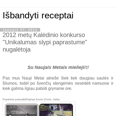
Išbandyti receptai
January 07, 2013
2012 metų Kalėdinio konkurso
"Unikalumas slypi paprastume"
nugalėtoja
Su Naujais Metais mielieji!!!
Pas mus Nauji Metai atnešė šiek tiek daugiau saulės ir
šilumos, todėl po švenčių stengėmės nesėdėti namuose ir
kiek galima ilgiau pabūti gryname ore.
Popietinis pasivaikščiojimas Kome (Como, Italia)