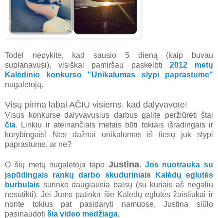
Todėl nepykite, kad sausio 5 dieną (kaip buvau
suplanavusi), visiškai pamiršau paskelbti
2012 metų
Kalėdinio konkurso "Unikalumas slypi paprastume"
nugalėtoją.
Visų pirma labai AČIŪ visiems, kad dalyvavote!
Visus konkurse dalyvavusius darbus galite peržiūrėti štai
čia
. Linkiu ir ateinančiais metais būti tokiais išradingais ir
kūrybingais! Nes dažnai unikalumas iš tiesų juk slypi
paprastume, ar ne?
Justina
O šių metų nugalėtoja tapo
.
Jos nuotrauka su
įspūdingais rankų darbo skuduriniais Kalėdų eglutės
burbulais
surinko daugiausia balsų (su kuriais aš negaliu
nesutikti). Jei Jums patinka šie Kalėdų eglutės žaisliukai ir
norite tokius pat pasidaryti namuose, Justina siūlo
pasinaudoti
šia video medžiaga.