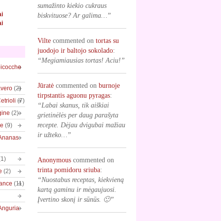
sumažinto kiekio cukraus
ai
biskvituose? Ar galima…”
ai
Vilte
commented on
tortas su
juodojo ir baltojo sokolado
:
“Megiamiausias tortas! Aciu!”
bicocche
Jūratė
commented on
burnoje
vero
(2)
tirpstantis aguonu pyragas
:
trioli
(7)
“Labai skanus, tik aiškiai
gine
(2)
grietinėlės per daug parašyta
recepte. Dėjau dvigubai mažiau
ve
(9)
ir užteko…”
/Ananas
(1)
Anonymous
commented on
trinta pomidoru sriuba
:
e
(2)
“Nuostabus receptas, kiekvieną
rance
(11)
kartą gaminu ir mėgaujuosi.
Įvertino skonį ir sūnūs. 🙂”
Anguria