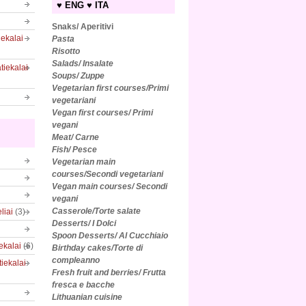
♥ ENG ♥ ITA
Snaks/ Aperitivi
iekalai
Pasta
Risotto
Salads/
Insalate
tiekalai
Soups/ Zuppe
Vegetarian first courses/Primi
vegetariani
Vegan first courses/ Primi
vegani
Meat/ Carne
Fish/ Pesce
Vegetarian main
courses/Secondi vegetariani
Vegan main courses/ Secondi
vegani
Casserole/Torte salate
liai
(3)
Desserts/ I Dolci
Spoon Desserts/ Al Cucchiaio
iekalai
(6)
Birthday cakes/Torte di
compleanno
tiekalai
Fresh fruit and berries/ Frutta
fresca e bacche
Lithuanian cuisine