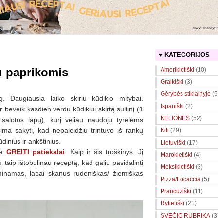
♥ KATEGORIJOS
u paprikomis
Amerikietiški
(10)
Graikiški
(3)
Gėrybės stiklainyje
(5
g.
Daugiausia laiko skiriu kūdikio mitybai.
Ispaniški
(2)
 beveik kasdien verdu kūdikiui skirtą sultinį (1
KELIONĖS
(52)
 salotos lapų), kurį vėliau naudoju tyrelėms
lima sakyti, kad nepaleidžiu trintuvo iš rankų
Kiti
(29)
dinius ir ankštinius.
Lietuviški
(17)
na
GREITI patiekalai
. Kaip ir šis troškinys. Jį
Marokietiški
(4)
 taip ištobulinau receptą, kad galiu pasidalinti
Meksikietiški
(3)
aminamas, labai skanus rudeniškas/ žiemiškas
Pizza/Focaccia
(5)
Prancūziški
(11)
Rytietiški
(21)
SVEČIO RUBRIKA
(3