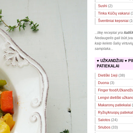
Sushi
(2)
Tinka Kūčių vakarui
(
Šventiniai kepsniai
(1
...likę receptai yra
itališ
Nedaugelis gali būti įva
kaip keleto šalių virtuvi
samplaka
...
♥ UŽKANDŽIAI ♥ PI
PATIEKALAI
Dietiški 1ieji
(38)
Duona
(3)
Finger food/Užkandži
Lengvi dietiški užkan
Makaronų patiekalai
Ryžių/kruopų patiekal
Salotos
(24)
Sriubos
(33)