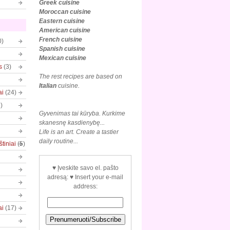
Greek cuisine
Moroccan cuisine
Eastern cuisine
American cuisine
French cuisine
0)
Spanish cuisine
Mexican
cuisine
s
(3)
The rest recipes are based on
Italian
cuisine.
ai
(24)
)
Gyvenimas tai kūryba. Kurkime
skanesnę kasdienybę...
Life is an art. Create a tastier
daily routine...
tiniai
(5)
♥ Įveskite savo el. pašto
adresą: ♥ Insert your e-mail
address:
ai
(17)