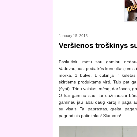
January 15, 2013
Veršienos troškinys s
Paskutiniu metu sau gaminu nedau
Vadovaujuosi pediatrės konsultacijomis ir
morka, 1 bulvė, 1 cukinija ir keletas
skirtiems produktams virti. Taip pat ga
(šypt). Trinu vaisius, mėsą, daržoves, grū
O kai gaminu sau, tai dažniausiai bū
gaminau jau labai daug kartų ir pagaliau
su visais. Tai paprastas, greitai pag
pagrindinis patiekalas! Skanaus!