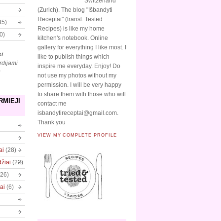
Switzerland
(Zurich). The blog "Išbandyti
Receptai" (transl. Tested
35)
Recipes) is like my home
0)
kitchen's notebook. Online
gallery for everything I like most. I
ki
.
like to publish things which
rdijami
inspire me everyday. Enjoy! Do
ų
not use my photos without my
permission. I will be very happy
to share them with those who will
RMIEJI
contact me
isbandytireceptai@gmail.com.
Thank you
VIEW MY COMPLETE PROFILE
ai
(28)
džiai
(22)
(26)
ai
(6)