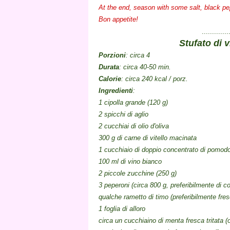
At the end, season with some salt, black pe
Bon appetite!
.............
Stufato di v
Porzioni
:
circa 4
Durata
:
circa 40-50
min
.
Calorie
:
circa 240
kcal / porz
.
Ingredienti
:
1 cipolla
grande (
120 g)
2 spicchi di aglio
2 cucchiai
di olio d'oliva
300 g
di carne di vitello
macinata
1 cucchiaio di
doppio concentrato di pomod
100 ml
di vino bianco
2 piccole
zucchine
(
250 g)
3
peperoni
(
circa 800
g, preferibilmente
di c
qualche rametto di
timo
(
preferibilmente fre
1 foglia di alloro
circa un cucchiaino di
menta fresca
tritata
(