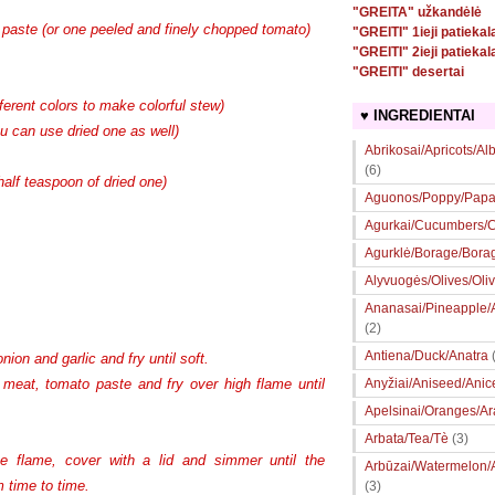
"GREITA" užkandėlė
 paste (or one peeled and finely chopped tomato)
"GREITI" 1ieji patiekal
"GREITI" 2ieji patiekal
"GREITI" desertai
fferent colors to make colorful stew)
♥ INGREDIENTAI
ou can use dried one as well)
Abrikosai/Apricots/Al
(6)
half teaspoon of dried one)
Aguonos/Poppy/Papa
Agurkai/Cucumbers/Ce
Agurklė/Borage/Bora
Alyvuogės/Olives/Oli
Ananasai/Pineapple
(2)
Antiena/Duck/Anatra
ion and garlic and fry until soft.
 meat, tomato paste and fry over high flame until
Anyžiai/Aniseed/Anic
Apelsinai/Oranges/A
Arbata/Tea/Tè
(3)
e flame, cover with a lid and simmer until the
Arbūzai/Watermelon/
m time to time.
(3)