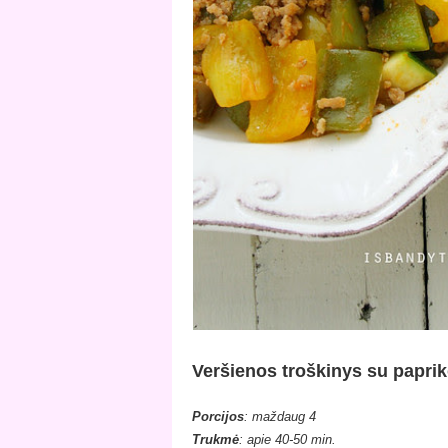
Veršienos troškinys su papri
Porcijos
:
ma
ždaug
4
Trukmė
: apie
40-50 min.