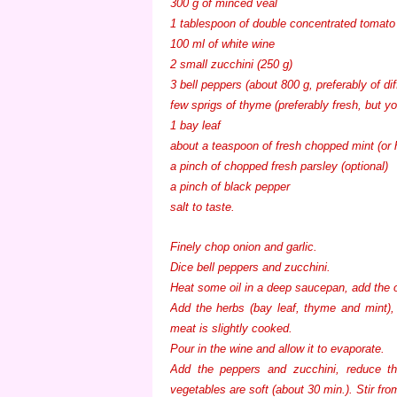
300 g of minced veal
1 tablespoon of double concentrated tomato
100 ml of white wine
2 small zucchini (250 g)
3 bell peppers (about 800 g, preferably of di
few sprigs of thyme (preferably fresh, but y
1 bay leaf
about a teaspoon of fresh chopped mint (or 
a pinch of chopped fresh parsley (optional)
a pinch of black pepper
salt to taste.
Finely chop onion and garlic.
Dice bell peppers and zucchini.
Heat some oil in a deep saucepan, add the on
Add the herbs (bay leaf, thyme and mint),
meat is slightly cooked.
Pour in the wine and allow it to evaporate.
Add the peppers and zucchini, reduce th
vegetables are soft (about 30 min.). Stir fro