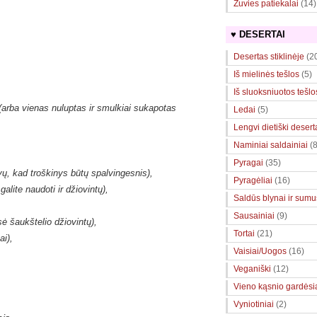
Žuvies patiekalai
(14)
♥ DESERTAI
Desertas stiklinėje
(2
Iš mielinės tešlos
(5)
Iš sluoksniuotos tešlo
arba vienas nuluptas ir smulkiai sukapotas
Ledai
(5)
Lengvi dietiški desert
Naminiai saldainiai
(8
Pyragai
(35)
v
ų, kad troškinys būtų spalvingesnis)
,
Pyragėliai
(16)
galite naudoti ir džiovintų),
Saldūs blynai ir sumuš
Sausainiai
(9)
ė šaukštelio džiovintų),
Tortai
(21)
ai),
Vaisiai/Uogos
(16)
Veganiški
(12)
Vieno kąsnio gardėsi
Vyniotiniai
(2)