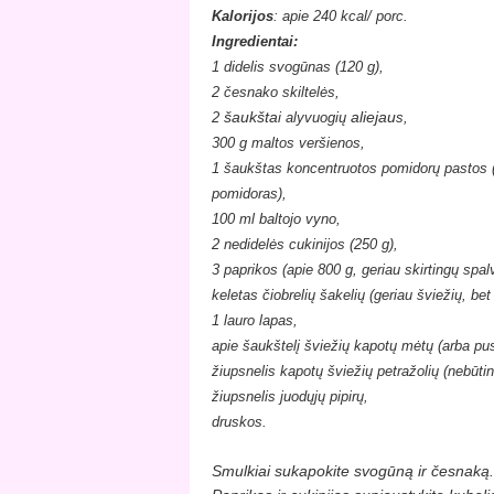
Kalorijos
: apie
240
kcal/ porc.
Ingredientai:
1
didelis svog
ūnas (
120 g)
,
2
česnako skiltelės,
šaukšta
aliejau
2
i alyvuogi
ų
s,
300 g maltos ver
šienos
,
1 šaukštas koncentruotos pomidorų pastos (
po
midoras),
100 ml baltojo vyno
,
2
nedidelės cukinijos
(
250 g
)
,
3 paprikos (apie 800 g, geriau
skirting
ų spal
keletas čiobrelių šakelių
(geriau šviežių, bet 
1 lauro lapas,
apie šaukštelį šviežių kapotų mėtų (arba pus
žiupsnelis kapotų šviežių petražolių (nebūtin
žiupsnelis juodųjų pipirų,
druskos.
Smulkiai sukapokite svogūną ir česnaką.