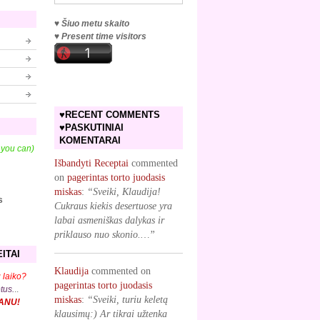
♥ Šiuo metu skaito
♥ Present time visitors
♥RECENT COMMENTS
♥PASKUTINIAI
KOMENTARAI
f you can)
Išbandyti Receptai
commented
on
pagerintas torto juodasis
miskas
:
“Sveiki, Klaudija!
s
Cukraus kiekis desertuose yra
labai asmeniškas dalykas ir
priklauso nuo skonio.…”
ITAI
Klaudija
commented on
 laiko?
pagerintas torto juodasis
ptus.
..
miskas
:
“Sveiki, turiu keletą
KANU!
klausimų:) Ar tikrai užtenka