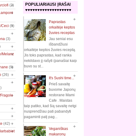
POPULIARIAUSI ĮRAŠAI
rciofi
(2)
♥♥♥♥♥♥♥♥♥♥♥♥♥♥♥♥♥♥♥
/Lamponi
Paprastas
e/Ceci
(9)
orkaitėje keptos
žuvies receptas
ena
(3)
Jau seniai esu
išbandžiusi
)
orkaitėje keptos žuvies receptą.
e/Melanz
Jis toks paprastas, kad ranka
nekildavo jį rašyti (panašiai kaip
buvo su st...
nane
(9)
o
(26)
It's Sushi time...
Prieš savaitę
)
buvome Japonų
restorane Mami
/Fragole
Cafe . Maistas
taip patiko, kad šią savaitę netgi
nusprendžiau pati pabandyti
pagaminti patį pag...
te
(42)
Veganiškas
Barbabiet
makaronų