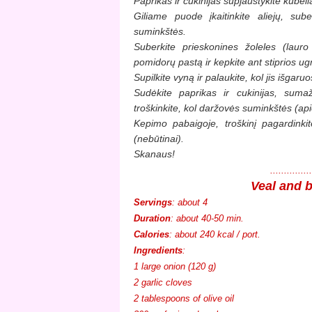
Paprikas ir cukinijas supjaustykite kubeli
Giliame puode įkaitinkite aliejų, sub
suminkštės.
Suberkite prieskonines žoleles (lauro
pomidorų pastą ir kepkite ant stiprios ug
Supilkite vyną ir palaukite, kol jis išgaruo
Sudėkite paprikas ir cukinijas, suma
troškinkite, kol daržovės suminkštės (ap
Kepimo pabaigoje, troškinį pagardinkit
(nebūtinai).
Skanaus!
.............
Veal and b
Servings
: about 4
Duration
: about 40-50 min.
Calories
: about 240 kcal / port.
Ingredients
:
1 large onion (120 g)
2 garlic cloves
2 tablespoons of olive oil