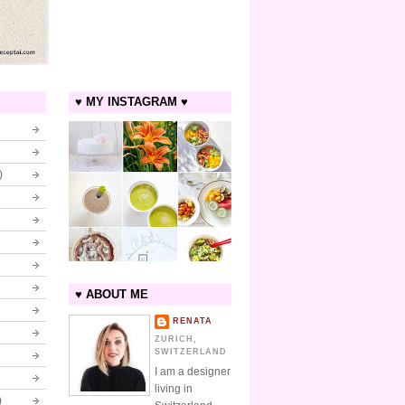
♥ MY INSTAGRAM ♥
)
♥ ABOUT ME
RENATA
ZURICH,
SWITZERLAND
I am a designer
living in
)