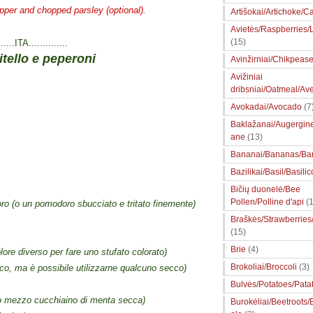
pper and chopped parsley (optional).
Artišokai/Artichoke/Ca
Avietės/Raspberries
(15)
......ITA..............
itello
e peperoni
Avinžirniai/Chikpeas
Avižiniai
dribsniai/Oatmeal/Av
Avokadai/Avocado
(7
Baklažanai/Augergin
ane
(13)
Bananai/Bananas/Ba
Bazilikai/Basil/Basilic
Bičių duonelė/Bee
Pollen/Polline d'api
(1
oro
(
o un
pomodoro
sbucciato e
tritato finemente
)
Braškės/Strawberries
(15)
Brie
(4)
olore diverso
per fare
uno
stufato
colorato)
Brokoliai/Broccoli
(3)
sco
, ma è possibile
utilizzarne
qualcuno secco)
Bulvės/Potatoes/Pata
o
mezzo cucchiaino di
menta
secca
)
Burokėliai/Beetroots/