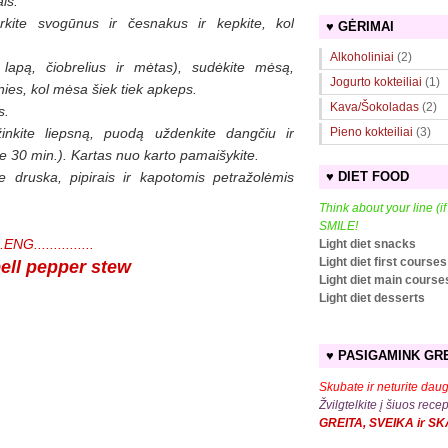
ais.
erkite svogūnus ir česnakus ir kepkite, kol
♥ GĖRIMAI
Alkoholiniai
(2)
 lapą, čiobrelius ir mėtas), sudėkite mėsą,
Jogurto kokteiliai
(1)
nies, kol mėsa šiek tiek apkeps.
Kava/Šokoladas
(2)
s.
žinkite liepsną, puodą uždenkite dangčiu ir
Pieno kokteiliai
(3)
ie 30 min.). Kartas nuo karto pamaišykite.
e druska, pipirais ir kapotomis petražolėmis
♥ DIET FOOD
Think about your line (i
SMILE!
...ENG...............
Light diet snacks
Light diet first courses
ell pepper stew
Light diet main course
Light diet desserts
♥ PASIGAMINK GRE
Skubate ir neturite daug
Žvilgtelkite į šiuos rece
GREITA, SVEIKA ir S