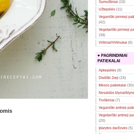
Sumuštiniai
(10)
Užtepėlės
(11)
Veganiški pirmieji pat
(42)
Vegetariški pirmieji pa
(39)
Virtiniai/Virtinukai
(6)
♥ PAGRINDINIAI
PATIEKALAI
Apkepėlės
(9)
Dietiški 2ieji
(18)
Mėsos patiekalai
(30)
Nesaldūs blynai/blyne
Troškiniai
(7)
Veganiški antrieji pat
komis
Vegetariški antrieji pa
(20)
Įdarytos daržovės
(5)