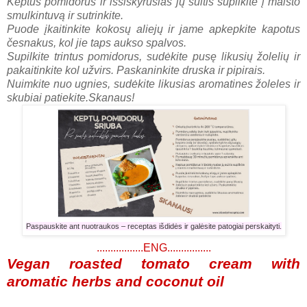
Keptus pomidorus ir išsiskyrusias jų sultis supilkite į maisto
smulkintuvą ir sutrinkite.
Puode įkaitinkite kokosų aliejų ir jame apkepkite kapotus
česnakus, kol jie taps aukso spalvos.
Supilkite trintus pomidorus, sudėkite pusę likusių žolelių ir
pakaitinkite kol užvirs. Paskaninkite druska ir pipirais.
Nuimkite nuo ugnies, sudėkite likusias aromatines žoleles ir
skubiai patiekite.
Skanaus!
Paspauskite ant nuotraukos – receptas išdidės ir galėsite patogiai perskaityti.
.................ENG................
Vegan roasted tomato cream with
aromatic herbs and coconut oil