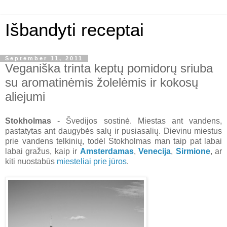
Išbandyti receptai
September 11, 2011
Veganiška trinta keptų pomidorų sriuba
su aromatinėmis žolelėmis ir kokosų
aliejumi
Stokholmas
- Švedijos sostinė. Miestas ant vandens,
pastatytas ant daugybės salų ir pusiasalių. Dievinu miestus
prie vandens telkinių, todėl Stokholmas man taip pat labai
labai gražus, kaip ir
Amsterdamas
,
Venecija
,
Sirmione
, ar
kiti nuostabūs
miesteliai prie jūros
.