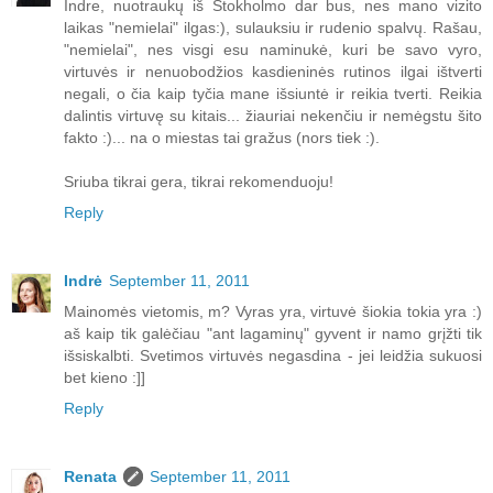
Indre, nuotraukų iš Stokholmo dar bus, nes mano vizito
laikas "nemielai" ilgas:), sulauksiu ir rudenio spalvų. Rašau,
"nemielai", nes visgi esu naminukė, kuri be savo vyro,
virtuvės ir nenuobodžios kasdieninės rutinos ilgai ištverti
negali, o čia kaip tyčia mane išsiuntė ir reikia tverti. Reikia
dalintis virtuvę su kitais... žiauriai nekenčiu ir nemėgstu šito
fakto :)... na o miestas tai gražus (nors tiek :).
Sriuba tikrai gera, tikrai rekomenduoju!
Reply
Indrė
September 11, 2011
Mainomės vietomis, m? Vyras yra, virtuvė šiokia tokia yra :)
aš kaip tik galėčiau "ant lagaminų" gyvent ir namo grįžti tik
išsiskalbti. Svetimos virtuvės negasdina - jei leidžia sukuosi
bet kieno :]]
Reply
Renata
September 11, 2011