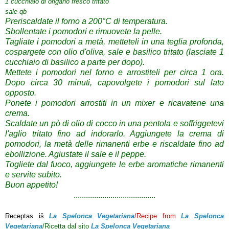
1 cucchiaio di
origano fresco
tritato
sale qb
Preriscaldate il forno a
200°
C di temperatura
.
Sbollentate
i pomodori
e rimuovete la
pelle.
Tagliate i pomodori
a metà
, metteteli in
una teglia
profonda
,
cospargete
con olio
d'oliva
, sale e
basilico tritato
(lasciate
1
cucchiaio di
basilico
a parte
per dopo
).
Mettete
i pomodori
nel forno
e
arrostiteli
per circa 1 ora
.
Dopo circa 30 minuti
, capovolgete
i pomodori
sul lato
opposto
.
Ponete
i pomodori
arrostiti
in un
mixer
e ricavatene una
crema.
Scaldate un pò
di olio
di cocco
in una pentola
e
soffriggetevi
l'aglio
tritato
fino
ad indorarlo
.
Aggiungete la
crema di
pomodori
, la metà delle
rimanenti
erbe
e riscaldate fino ad
ebollizione.
Agiustate il sale e il peppe.
Togliete dal fuoco
, aggiungete
le erbe aromatiche
rimanenti
e servite
subito
.
Buon
appetito
!
..................................
......
Receptas iš
La Spelonca Vegetariana
/Recipe from
La Spelonca
Vegetariana
/Ricetta dal sito
La Spelonca Vegetariana