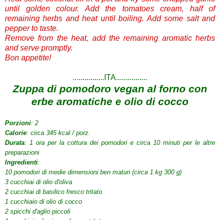
until golden colour. Add the tomatoes cream, half of
remaining herbs and heat until boiling. Add some salt and
pepper to taste.
Remove from the heat, add the remaining aromatic herbs
and serve promptly.
Bon appetite!
................ITA................
Zuppa di pomodoro vegan
al forno con
erbe aromatiche
e olio di cocco
Porzioni
: 2
Calorie
:
circa 345
kcal
/ porz
.
Durata
: 1 ora
per la
cottura
de
i pomodori e
circa 10 minuti
per le altre
preparazioni
Ingredienti
:
10
pomodori
di medie dimensioni
ben
maturi
(circa
1 kg
300 g)
3 cucchiai
di olio d'oliva
2 cucchiai di
basilico fresco
tritato
1 cucchiaio
di olio di cocco
2 spicchi d'aglio
piccoli