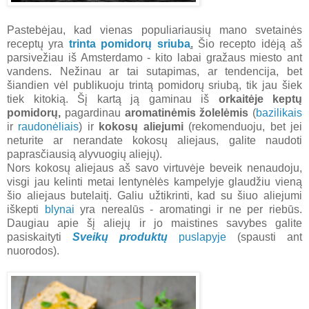
Pastebėjau, kad vienas populiariausių mano svetainės
receptų yra
trinta pomidorų sriuba
.
Šio recepto idėją aš
parsivežiau iš Amsterdamo - kito labai gražaus miesto ant
vandens. Nežinau ar tai sutapimas, ar tendencija, bet
šiandien vėl publikuoju trintą pomidorų sriubą, tik jau šiek
tiek kitokią. Šį kartą ją gaminau iš
orkaitėje keptų
pomidorų,
pagardinau
aromatinėmis žolelėmis
(
bazilikais
ir
raudonėliais
) ir
kokosų aliejumi
(rekomenduoju, bet jei
neturite ar nerandate kokosų aliejaus, galite naudoti
paprasčiausią alyvuogių aliejų).
Nors kokosų aliejaus aš savo virtuvėje beveik nenaudoju,
visgi jau kelinti metai lentynėlės kampelyje glaudžiu vieną
šio aliejaus butelaitį. Galiu užtikrinti, kad su šiuo aliejumi
iškepti
blynai
yra nerealūs - aromatingi ir ne per riebūs.
Daugiau apie šį aliejų ir jo maistines savybes galite
pasiskaityti
Sveikų produktų
puslapyje
(spausti ant
nuorodos).