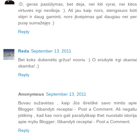
:D, geras pasiūlymas, bet deja, nei kiti vyrai, nei kitos
virtuvės irgi nevilioja :). Aš jau kaip nors, stengsiuos būti
stipri ir daug gaminti, nors įkvėpimas gal daugiau nei per
pusę sumažėjęs :)
Reply
Reda
September 13, 2011
Bet koks dubenėlis gržus! nooriu :) O sriubytė irgi skaniai
skamba! ;)
Reply
Anonymous
September 13, 2011
Buvau sužavėtas , kaip Jūs išreiškė savo mintis apie
Blogger: Išbandyti receptai - Post a Comment. Aš negaliu
įsitikinę , kad kas nors gali parašytikaip thet nuostabi istorija
apie myliu Blogger: Išbandyti receptai - Post a Comment.
Reply