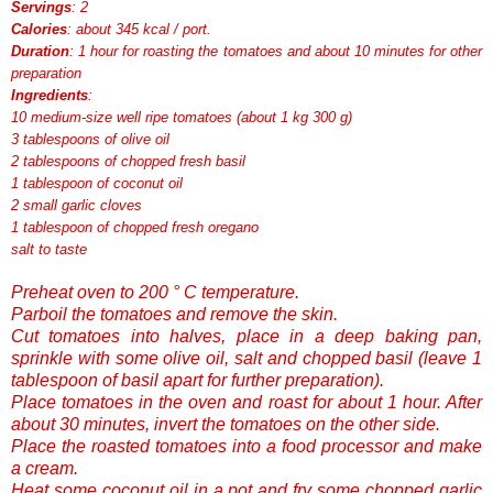
Servings
: 2
Calories
: about 345 kcal / port.
Duration
: 1 hour for roasting the tomatoes and about 10 minutes for other
preparation
Ingredients
:
10 medium-size well ripe tomatoes (about 1 kg 300 g)
3 tablespoons of olive oil
2 tablespoons of chopped fresh basil
1 tablespoon of coconut oil
2 small garlic cloves
1 tablespoon of chopped fresh oregano
salt to taste
Preheat oven to 200 ° C temperature.
Parboil the tomatoes and remove the skin.
Cut tomatoes into halves, place in a deep baking pan,
sprinkle with some olive oil, salt and chopped basil (leave 1
tablespoon of basil apart for further preparation).
Place tomatoes in the oven and roast for about 1 hour. After
about 30 minutes, invert the tomatoes on the other side.
Place the roasted tomatoes into a food processor and make
a cream.
Heat some coconut oil in a pot and fry some chopped garlic