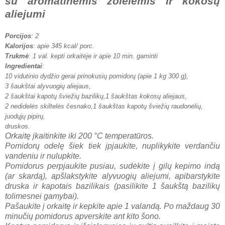
su aromatinėmis žolelėmis ir kokosų
aliejumi
Porcijos
: 2
Kalorijos
: apie 345 kcal/ porc.
Trukmė
: 1 val. kepti orkaitėje ir apie 10 min. gaminti
Ingredientai
:
10 vidutinio dydžio gerai prinokusių pomidorų (apie 1 kg 300 g),
3 šaukštai alyvuogių aliejaus,
2 šaukštai kapotų šviežių bazilikų,
1 šaukštas kokosų aliejaus,
2 nedidelės skiltelės česnako,
1 šaukštas kapotų šviežių raudonėlių,
juodųjų pipirų,
druskos.
Orkaitę įkaitinkite iki 200 °C temperatūros.
Pomidorų odelę šiek tiek įpjaukite, nuplikykite verdančiu
vandeniu ir nulupkite.
Pomidorus perpjaukite pusiau, sudėkite į gilų kepimo indą
(ar skardą), apšlakstykite alyvuogių aliejumi, apibarstykite
druska ir kapotais bazilikais (pasilikite 1 šaukštą bazilikų
tolimesnei gamybai)
.
Pašaukite į orkaitę ir kepkite apie 1 valandą. Po maždaug 30
minučių pomidorus apverskite ant kito šono.