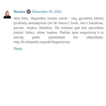
Renata
November 03, 2011
Ačiū Asta. Veganiško maisto esmė - visų gyvūlinės kilmės
produktų atsisakymas (ne tik mėsa ir žuvis, bet ir kiaušiniai,
pienas, medus, želatina). Šis maistas gali būti paruoštas
įvairiai: žalias, virtas, keptas. Plačiau apie veganizmą ir jo
istoriją galite pasiskaityti net vikipedijoje:
http://lt.wikipedia.org/wiki/Veganizmas
Reply