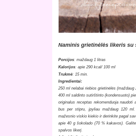
Naminis grietinėlės likeris su
Porcijos
: maždaug 1 litras
Kalorijos
: apie 290 kcal/ 100 ml
Trukmė
: 15 min.
Ingredientai:
250 ml nelabai riebios grietinėlės (maždaug
400 ml saldinto sutirštinto (kondensuoto) pi
originalus receptas rekomenduoja naudoti 
bus per stipru, įpyliau maždaug 120 ml.
mažesnio viskio kiekio ir derinkite pagal sa
apie 40 g šokolado (70 % kakavos). Galite 
spalvos likerį.