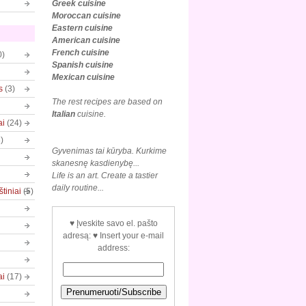
Greek cuisine
Moroccan cuisine
Eastern cuisine
American cuisine
French cuisine
0)
Spanish cuisine
Mexican
cuisine
s
(3)
The rest recipes are based on
Italian
cuisine.
ai
(24)
)
Gyvenimas tai kūryba. Kurkime
skanesnę kasdienybę...
Life is an art. Create a tastier
daily routine...
tiniai
(5)
♥ Įveskite savo el. pašto
adresą: ♥ Insert your e-mail
address:
ai
(17)