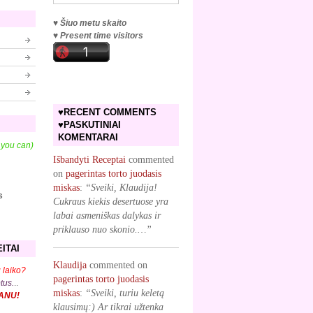
♥ Šiuo metu skaito
♥ Present time visitors
♥RECENT COMMENTS
♥PASKUTINIAI
KOMENTARAI
f you can)
Išbandyti Receptai
commented
on
pagerintas torto juodasis
miskas
:
“Sveiki, Klaudija!
s
Cukraus kiekis desertuose yra
labai asmeniškas dalykas ir
priklauso nuo skonio.…”
ITAI
Klaudija
commented on
 laiko?
pagerintas torto juodasis
ptus.
..
miskas
:
“Sveiki, turiu keletą
KANU!
klausimų:) Ar tikrai užtenka