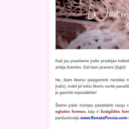
Kad jau praeitame įraše pradėjau kalbėti 
artėja šventės. Gal kam pravers (šypt)!
Ne, šiam likeriui pasigaminti nereikia
įrašo), todėl jei tokiu likeriu norite pavai
jo gaminti nepradėkite!
Šiame įraše norėjau pasidalinti nauju 
eglutės formos
, taip ir
žvaigždės for
parduotuvėje
www.RenataPoccia.com
(