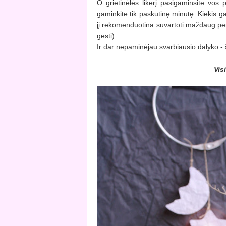
O grietinėlės likerį pasigaminsite vos 
gaminkite tik paskutinę minutę. Kiekis g
jį rekomenduotina suvartoti maždaug per s
gesti).
Ir dar nepaminėjau svarbiausio dalyko - š
Vis