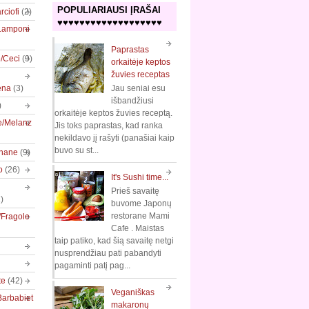
POPULIARIAUSI ĮRAŠAI
rciofi
(2)
♥♥♥♥♥♥♥♥♥♥♥♥♥♥♥♥♥♥♥
/Lamponi
Paprastas
e/Ceci
(9)
orkaitėje keptos
žuvies receptas
ena
(3)
Jau seniai esu
išbandžiusi
)
orkaitėje keptos žuvies receptą.
e/Melanz
Jis toks paprastas, kad ranka
nekildavo jį rašyti (panašiai kaip
buvo su st...
nane
(9)
o
(26)
It's Sushi time...
Prieš savaitę
)
buvome Japonų
restorane Mami
/Fragole
Cafe . Maistas
taip patiko, kad šią savaitę netgi
nusprendžiau pati pabandyti
pagaminti patį pag...
te
(42)
Veganiškas
Barbabiet
makaronų