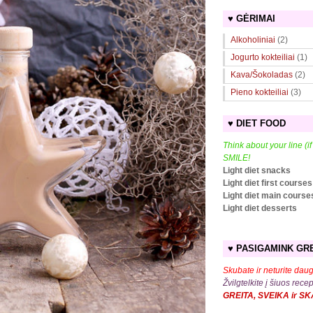
♥ GĖRIMAI
Alkoholiniai
(2)
Jogurto kokteiliai
(1)
Kava/Šokoladas
(2)
Pieno kokteiliai
(3)
♥ DIET FOOD
Think about your line (i
SMILE!
Light diet snacks
Light diet first courses
Light diet main course
Light diet desserts
♥ PASIGAMINK GRE
Skubate ir neturite daug
Žvilgtelkite į šiuos rece
GREITA, SVEIKA ir S