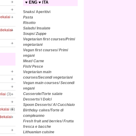
♥ ENG ♥ ITA
Snaks/ Aperitivi
iekalai
Pasta
Risotto
Salads/
Insalate
tiekalai
Soups/ Zuppe
Vegetarian first courses/Primi
vegetariani
Vegan first courses/ Primi
vegani
Meat/ Carne
Fish/ Pesce
Vegetarian main
courses/Secondi vegetariani
Vegan main courses/ Secondi
vegani
Casserole/Torte salate
liai
(3)
Desserts/ I Dolci
Spoon Desserts/ Al Cucchiaio
iekalai
(6)
Birthday cakes/Torte di
compleanno
tiekalai
Fresh fruit and berries/ Frutta
fresca e bacche
Lithuanian cuisine