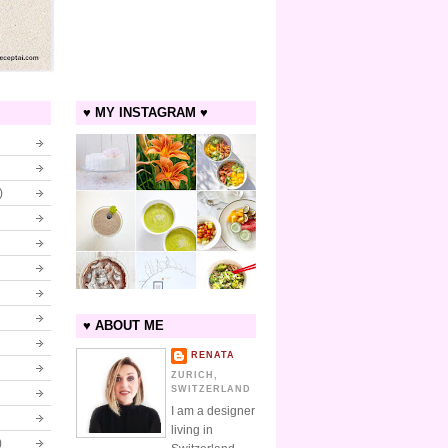
♥ MY INSTAGRAM ♥
)
♥ ABOUT ME
RENATA
ZURICH,
SWITZERLAND
I am a designer
living in
)