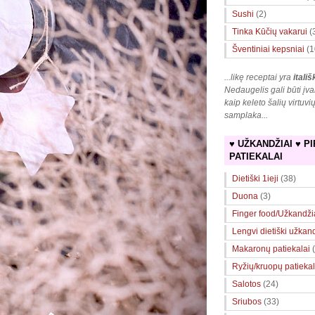
Sushi
(2)
Tinka Kūčių vakarui
(
Šventiniai kepsniai
(1
...likę receptai yra
itališ
Nedaugelis gali būti įva
kaip keleto šalių virtuvi
samplaka
...
♥ UŽKANDŽIAI ♥ PI
PATIEKALAI
Dietiški 1ieji
(38)
Duona
(3)
Finger food/Užkandži
Lengvi dietiški užkan
Makaronų patiekalai
Ryžių/kruopų patiekal
Salotos
(24)
Sriubos
(33)