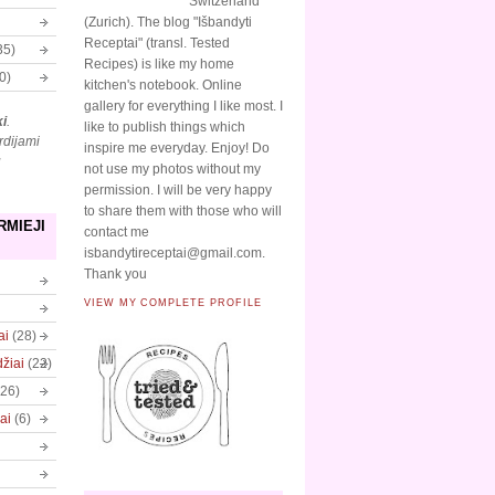
Switzerland
(Zurich). The blog "Išbandyti
Receptai" (transl. Tested
35)
Recipes) is like my home
0)
kitchen's notebook. Online
gallery for everything I like most. I
ki
.
like to publish things which
rdijami
inspire me everyday. Enjoy! Do
ų
not use my photos without my
permission. I will be very happy
to share them with those who will
RMIEJI
contact me
isbandytireceptai@gmail.com.
Thank you
VIEW MY COMPLETE PROFILE
ai
(28)
džiai
(22)
(26)
ai
(6)