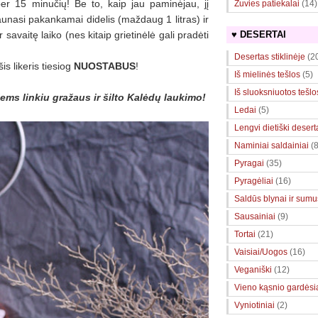
per 15 minučių! Be to, kaip jau paminėjau, jį
Žuvies patiekalai
(14)
aunasi pakankamai didelis (maždaug 1 litras) ir
avaitę laiko (nes kitaip grietinėlė gali pradėti
♥ DESERTAI
Desertas stiklinėje
(2
is likeris tiesiog
NUOSTABUS
!
Iš mielinės tešlos
(5)
Iš sluoksniuotos tešlo
iems linkiu gražaus ir šilto Kalėdų laukimo!
Ledai
(5)
Lengvi dietiški desert
Naminiai saldainiai
(8
Pyragai
(35)
Pyragėliai
(16)
Saldūs blynai ir sumuš
Sausainiai
(9)
Tortai
(21)
Vaisiai/Uogos
(16)
Veganiški
(12)
Vieno kąsnio gardėsi
Vyniotiniai
(2)