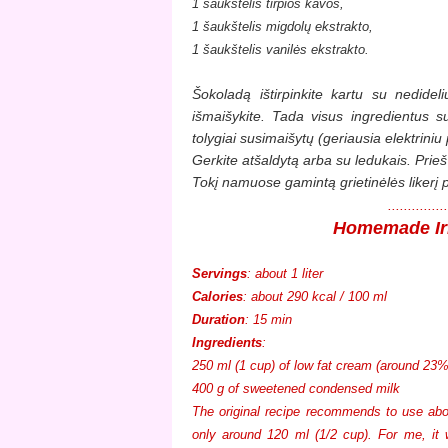
1 šaukštelis tirpios kavos,
1 šaukštelis migdolų ekstrakto,
1 šaukštelis vanilės ekstrakto.
Šokoladą ištirpinkite kartu su nedideliu
išmaišykite. Tada visus ingredientus sup
tolygiai susimaišytų (geriausia elektriniu 
Gerkite atšaldytą arba su ledukais. Prieš
Tokį namuose gamintą grietinėlės likerį pa
.............
Homemade Iri
Servings
: about 1 liter
Calories
: about 290 kcal / 100 ml
Duration
: 15 min
Ingredients
:
250 ml (1 cup) of low fat cream (around 23%
400 g of sweetened condensed milk
The original recipe recommends to use abou
only around 120 ml (1/2 cup). For me, it