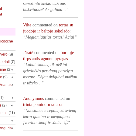
sumažinto kiekio cukraus
ai
biskvituose? Ar galima…”
ai
Vilte
commented on
tortas su
juodojo ir baltojo sokolado
:
“Megiamiausias tortas! Aciu!”
bicocche
Jūratė
commented on
burnoje
vero
(2)
tirpstantis aguonu pyragas
:
trioli
(7)
“Labai skanus, tik aiškiai
gine
(2)
grietinėlės per daug parašyta
recepte. Dėjau dvigubai mažiau
ve
(9)
ir užteko…”
/Ananas
(1)
Anonymous
commented on
trinta pomidoru sriuba
:
e
(2)
“Nuostabus receptas, kiekvieną
rance
(11)
kartą gaminu ir mėgaujuosi.
Įvertino skonį ir sūnūs. 🙂”
Anguria