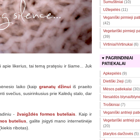
Sumuštiniai
(10)
Užtepėlės
(11)
Veganiški pirmieji pat
(42)
Vegetariški pirmieji pa
(39)
Virtiniai/Virtinukai
(6)
♥ PAGRINDINIAI
PATIEKALAI
apie likerius, tai temą pratęsiu ir šiame... Juk
Apkepėlės
(9)
Dietiški 2ieji
(18)
 mėnesio laiko (kaip
granatų džinui
iš praeito
Mėsos patiekalai
(30)
šinti svečius, susirinkusius prie Kalėdų stalo, dar
Nesaldūs blynai/blyne
Troškiniai
(7)
Veganiški antrieji pat
radiniu -
žvaigždės formos buteliais
. Kaip ir
Vegetariški antrieji pa
mos butelius
, galite įsigyti mano internetinėje
(20)
kiekis ribotas).
Įdarytos daržovės
(5)