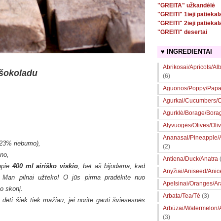
"GREITA" užkandėlė
"GREITI" 1ieji patiekal
"GREITI" 2ieji patiekal
"GREITI" desertai
♥ INGREDIENTAI
Abrikosai/Apricots/Al
 šokoladu
(6)
Aguonos/Poppy/Papa
Agurkai/Cucumbers/Ce
Agurklė/Borage/Bora
Alyvuogės/Olives/Oli
Ananasai/Pineapple
 23% riebumo),
(2)
eno,
Antiena/Duck/Anatra
apie
400 ml airiško viskio
, bet aš bijodama, kad
Anyžiai/Aniseed/Anic
 Man pilnai užteko! O jūs pirma pradėkite nuo
Apelsinai/Oranges/A
vo skonį.
Arbata/Tea/Tè
(3)
dėti šiek tiek mažiau, jei norite gauti šviesesnės
Arbūzai/Watermelon/
(3)