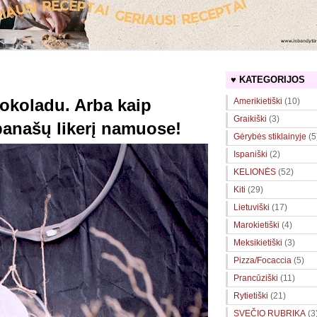
♥ KATEGORIJOS
 šokoladu. Arba kaip
Amerikietiški
(10)
Graikiški
(3)
panašų likerį namuose!
Gėrybės stiklainyje
(5
Ispaniški
(2)
KELIONĖS
(52)
Kiti
(29)
Lietuviški
(17)
Marokietiški
(4)
Meksikietiški
(3)
Pizza/Focaccia
(5)
Prancūziški
(11)
Rytietiški
(21)
SVEČIO RUBRIKA
(3