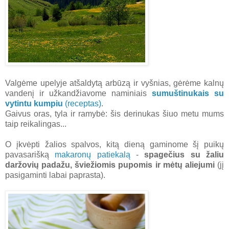
Valgėme upelyje atšaldytą arbūzą ir vyšnias, gėrėme kalnų
vandenį ir užkandžiavome naminiais
sumuštinukais su
vytintu kumpiu
(receptas)
.
Gaivus oras, tyla ir ramybė: šis derinukas šiuo metu mums
taip reikalingas...
O įkvėpti žalios spalvos, kitą dieną gaminome šį puikų
pavasarišką
makaronų patiekalą
-
spagečius su žaliu
daržovių padažu, šviežiomis pupomis ir mėtų aliejumi
(jį
pasigaminti labai paprasta).