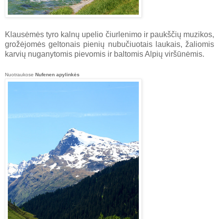
Klausėmės tyro kalnų upelio čiurlenimo ir paukščių muzikos,
grožėjomės geltonais pienių nubučiuotais laukais, žaliomis
karvių nuganytomis pievomis ir baltomis Alpių viršūnėmis.
Nuotraukose
Nufenen apylinkės