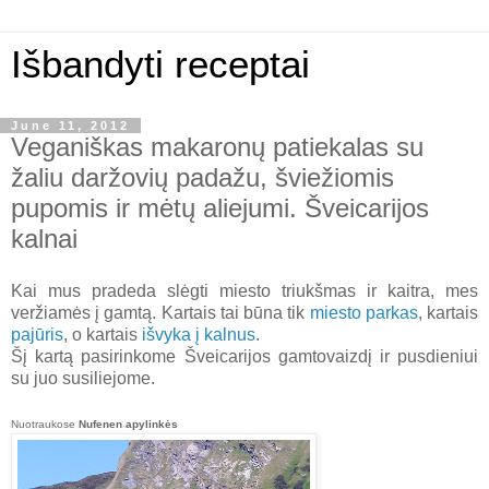
Išbandyti receptai
June 11, 2012
Veganiškas makaronų patiekalas su
žaliu daržovių padažu, šviežiomis
pupomis ir mėtų aliejumi. Šveicarijos
kalnai
Kai mus pradeda slėgti miesto triukšmas ir kaitra, mes
veržiamės į gamtą. Kartais tai būna tik
miesto parkas
, kartais
pajūris
, o kartais
išvyka į kalnus
.
Šį kartą pasirinkome Šveicarijos gamtovaizdį ir pusdieniui
su juo susiliejome.
Nuotraukose
Nufenen apylinkės