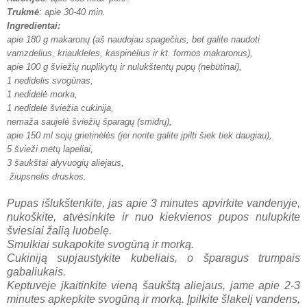
Trukmė
: apie 30-40 min.
Ingredientai:
apie 180 g makaronų (aš naudojau spagečius, bet galite naudoti
vamzdelius, kriaukleles, kaspinėlius ir kt. formos makaronus),
apie 100 g šviežių nuplikytų ir nulukštentų pupų (nebūtinai),
1 nedidelis svogūnas,
1 nedidelė morka,
1 nedidelė šviežia cukinija,
nemaža saujelė šviežių šparagų (smidrų),
apie 150 ml sojų grietinėlės (jei norite galite įpilti šiek tiek daugiau),
5 švieži mėtų lapeliai,
3 šaukštai alyvuogių aliejaus,
žiupsnelis druskos.
Pupas išlukštenkite, jas apie 3 minutes apvirkite vandenyje,
nukoškite, atvėsinkite ir nuo kiekvienos pupos nulupkite
šviesiai žalią luobelę.
Smulkiai sukapokite svogūną ir morką.
Cukiniją supjaustykite kubeliais, o šparagus trumpais
gabaliukais.
Keptuvėje įkaitinkite vieną šaukštą aliejaus, jame apie 2-3
minutes apkepkite svogūną ir morką. Įpilkite šlakelį vandens,