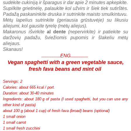
sudėkite cukiniją ir šparagus ir dar apie 2 minutes apkepkite.
Supilkite grietinėlę, palaukite kol užvirs ir šiek tiek sutirštės.
Padažą paskaninkite druska ir sutrinkite maisto smulkintuvu.
Mėtų lapelius sutrinkite (geriausia grūstuvėje) su likusiu
aliejumi, kol gausite tyrelę (mėtų aliejus).
Makaronus išvirkite
al dente
(nepervirkite) ir patiekite su
daržovių padažu, šviežiomis pupomis ir šlakeliu mėtų
aliejaus.
Skanaus!
................ENG...............
Vegan spaghetti with a green vegetable sauce,
fresh fava beans and mint oil
Servings: 2
Calories: about 665 kcal / port.
Duration: about 30-40 minutes
Ingredients: about 180 g of pasta (I used spaghetti, but you can use any
other kind of pasta)
about 100 g (about 1 cup) of fresh fava (broad) beans (optional)
1 small onion
1 small carrot
1 small fresh zucchini