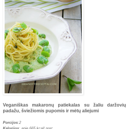
Veganiškas makaronų patiekalas su žaliu daržovių
padažu, šviežiomis pupomis ir mėtų aliejumi
Porcijos
:2
Kalorijos
: apie 665 kcal/ porc.