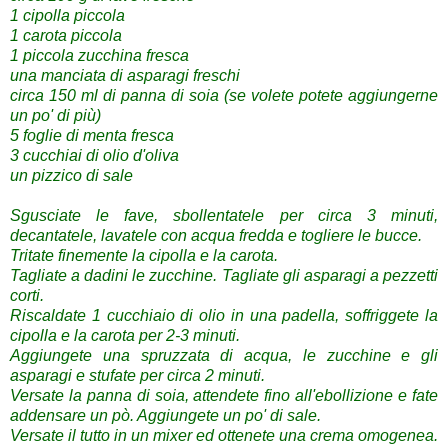
1 cipolla piccola
1 carota piccola
1 piccola zucchina fresca
una manciata di asparagi freschi
circa 150 ml di panna di soia (se volete potete aggiungerne
un po' di più)
5 foglie di menta fresca
3 cucchiai di olio d'oliva
un pizzico di sale
Sgusciate le fave, sbollentatele per circa 3 minuti,
decantatele, lavatele con acqua fredda e togliere le bucce.
Tritate finemente la cipolla e la carota.
Tagliate a dadini le zucchine. Tagliate gli asparagi a pezzetti
corti.
Riscaldate 1 cucchiaio di olio in una padella, soffriggete la
cipolla e la carota per 2-3 minuti.
Aggiungete una spruzzata di acqua, le zucchine e gli
asparagi e stufate per circa 2 minuti.
Versate la panna di soia, attendete fino all'ebollizione e fate
addensare un pò. Aggiungete un po' di sale.
Versate il tutto in un mixer ed ottenete una crema omogenea.