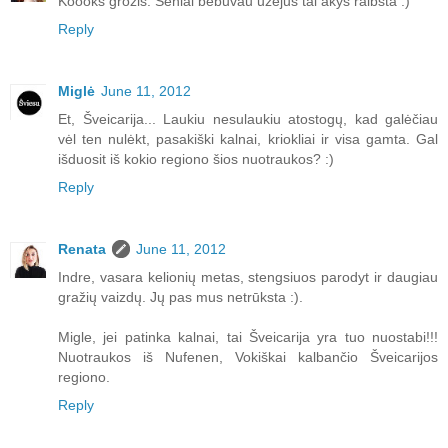
Koooks grožis. Seniai bebuvau užėjus tai akys raibsta :)
Reply
Miglė
June 11, 2012
Et, Šveicarija... Laukiu nesulaukiu atostogų, kad galėčiau
vėl ten nulėkt, pasakiški kalnai, kriokliai ir visa gamta. Gal
išduosit iš kokio regiono šios nuotraukos? :)
Reply
Renata
June 11, 2012
Indre, vasara kelionių metas, stengsiuos parodyt ir daugiau
gražių vaizdų. Jų pas mus netrūksta :).
Migle, jei patinka kalnai, tai Šveicarija yra tuo nuostabi!!!
Nuotraukos iš Nufenen, Vokiškai kalbančio Šveicarijos
regiono.
Reply