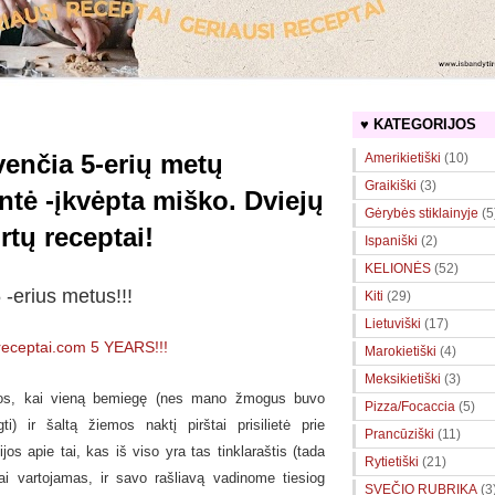
♥ KATEGORIJOS
venčia 5-erių metų
Amerikietiški
(10)
Graikiški
(3)
entė -įkvėpta miško. Dviejų
Gėrybės stiklainyje
(5
rtų receptai!
Ispaniški
(2)
KELIONĖS
(52)
 -erius metus!!!
Kiti
(29)
Lietuviški
(17)
Marokietiški
(4)
Meksikietiški
(3)
nos, kai vieną bemiegę (nes mano žmogus buvo
Pizza/Focaccia
(5)
i) ir šaltą žiemos naktį pirštai prisilietė prie
Prancūziški
(11)
os apie tai, kas iš viso yra tas tinklaraštis (tada
Rytietiški
(21)
ai vartojamas, ir savo rašliavą vadinome tiesiog
SVEČIO RUBRIKA
(3