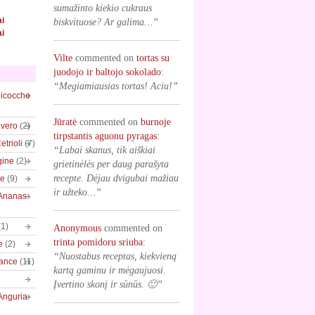
sumažinto kiekio cukraus
ai
biskvituose? Ar galima…”
ai
Vilte
commented on
tortas su
juodojo ir baltojo sokolado
:
“Megiamiausias tortas! Aciu!”
bicocche
Jūratė
commented on
burnoje
vero
(2)
tirpstantis aguonu pyragas
:
trioli
(7)
“Labai skanus, tik aiškiai
gine
(2)
grietinėlės per daug parašyta
recepte. Dėjau dvigubai mažiau
ve
(9)
ir užteko…”
/Ananas
(1)
Anonymous
commented on
trinta pomidoru sriuba
:
e
(2)
“Nuostabus receptas, kiekvieną
rance
(11)
kartą gaminu ir mėgaujuosi.
Įvertino skonį ir sūnūs. 🙂”
Anguria