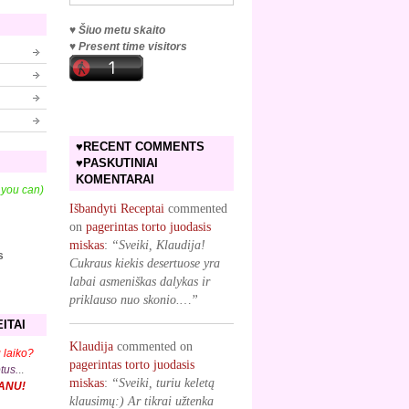
♥ Šiuo metu skaito
♥ Present time visitors
♥RECENT COMMENTS
♥PASKUTINIAI
KOMENTARAI
f you can)
Išbandyti Receptai
commented
on
pagerintas torto juodasis
miskas
:
“Sveiki, Klaudija!
s
Cukraus kiekis desertuose yra
labai asmeniškas dalykas ir
priklauso nuo skonio.…”
ITAI
Klaudija
commented on
 laiko?
pagerintas torto juodasis
ptus.
..
miskas
:
“Sveiki, turiu keletą
KANU!
klausimų:) Ar tikrai užtenka