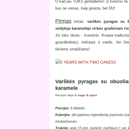
O kad jau TOKS gimtadienis! Jį švenčiu ne s
bus ne vienas, kaip įprasta, bet DU!
Pirmas
tortas:
varškės pyragas su šve
sūdytoje karamelėje virtais graikiniais ri
Jis toks tikras - šventinis. Kvepia tradicin
gvazdikėliais), riešutais ir vanile. Itin 
tikriems smaližiams!
Varškės pyragas su obuoliais
karamele
Recepto idėja iš
sugar & spice
Porcijos
: 6 didelės
Kalorijos
: dėl galimos ingredientų įvairovės (sa
neskaičiuosiu
Trukmė
: apie 15 min. gaminti, maždaug 1 val. ke