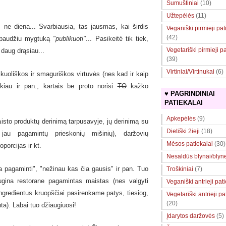
Sumuštiniai
(10)
Užtepėlės
(11)
 ne diena... Svarbiausia, tas jausmas, kai širdis
Veganiški pirmieji pat
(42)
aspaudžiu mygtuką
"publikuoti"
... Pasikeitė tik tiek,
Vegetariški pirmieji pa
 daug drąsiau...
(39)
Virtiniai/Virtinukai
(6)
kuoliškos ir smaguriškos virtuvės (nes kad ir kaip
škiau ir pan., kartais be proto norisi
TO
kažko
♥ PAGRINDINIAI
PATIEKALAI
Apkepėlės
(9)
isto produktų derinimą
tarpusavyje,
jų derinimą su
Dietiški 2ieji
(18)
ų jau pagamintų prieskonių mišinių), daržovių
Mėsos patiekalai
(30)
oporcijas ir kt.
Nesaldūs blynai/blyne
 pagaminti", "nežinau kas čia gausis" ir pan. Tuo
Troškiniai
(7)
iugina restorane pagamintas maistas (nes valgyti
Veganiški antrieji pat
ngredientus kruopščiai pasirenkame patys, tiesiog,
Vegetariški antrieji pa
(20)
nta). Labai tuo džiaugiuosi!
Įdarytos daržovės
(5)