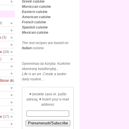
Greek cuisine
Moroccan cuisine
Eastern cuisine
American cuisine
French cuisine
0)
Spanish cuisine
Mexican
cuisine
s
(3)
The rest recipes are based on
Italian
cuisine.
ai
(24)
)
Gyvenimas tai kūryba. Kurkime
skanesnę kasdienybę...
Life is an art. Create a tastier
daily routine...
tiniai
(5)
♥ Įveskite savo el. pašto
adresą: ♥ Insert your e-mail
address:
ai
(17)