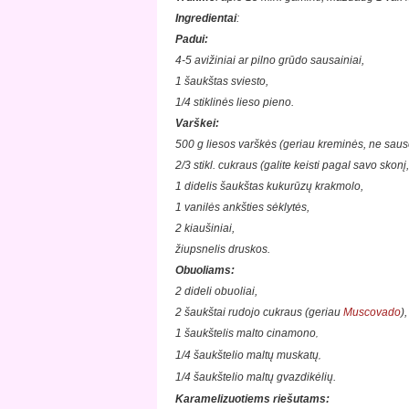
Ingredientai
:
Padui:
4-5 avižiniai ar pilno grūdo sausainiai,
1 šaukštas sviesto,
1/4 stiklinės lieso pieno.
Varškei:
500 g liesos varškės (geriau kreminės, ne saus
2/3 stikl. cukraus (galite keisti pagal savo sko
1 didelis šaukštas kukurūzų krakmolo,
1 vanilės ankšties sėklytės,
2 kiaušiniai,
žiupsnelis druskos.
Obuoliams:
2 dideli obuoliai,
2 šaukštai rudojo cukraus (geriau
Muscovado
),
1 šaukštelis malto cinamono
,
1/4 šaukštelio maltų muskatų
,
1/4 šaukštelio maltų gvazdikėlių.
Karamelizuotiems riešutams: