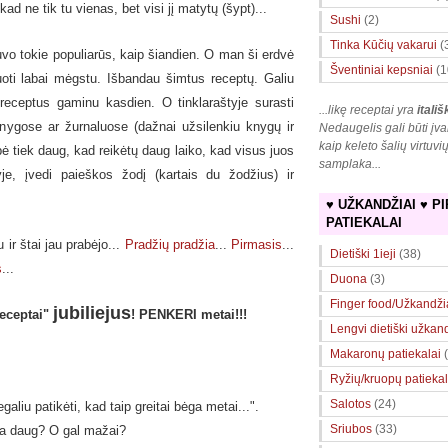
p, kad ne
tik
tu vienas, bet visi jį matytų (šypt)...
Sushi
(2)
Tinka Kūčių vakarui
(
uvo tokie populiarūs, kaip šiandien. O man ši erdvė
Šventiniai kepsniai
(1
tuoti labai mėgstu. Išbandau šimtus receptų. Galiu
o receptus gaminu kasdien. O tinklaraštyje surasti
...likę receptai yra
itališ
ygose ar žurnaluose (dažnai užsilenkiu knygų ir
Nedaugelis gali būti įva
kaip keleto šalių virtuvi
ė tiek daug, kad reikėtų daug laiko, kad visus juos
samplaka
...
tyje, įvedi paieškos žodį (kartais du žodžius) ir
♥ UŽKANDŽIAI ♥ PI
PATIEKALAI
ir štai jau prabėjo...
Pradžių pradžia
...
Pirmasis
...
Dietiški 1ieji
(38)
s
...
Duona
(3)
Finger food/Užkandži
jubiliejus
receptai"
! PENKERI metai!!!
Lengvi dietiški užkan
Makaronų patiekalai
Ryžių/kruopų patiekal
Salotos
(24)
aliu patikėti, kad taip greitai bėga metai...".
Sriubos
(33)
yra daug? O gal mažai?