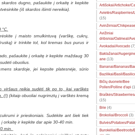
 skardos dugno, pašaukite į orkaitę ir kepkite
Artišokai/Artichoke/Ca
tvėsinkite (iš skardos išimti nereikia).
Avietės/Raspberries
(15)
Avinžirniai/Chikpeas
0 °C.
Avižiniai
ėskite į maisto smulkintuvą (varškę, cukrų,
dribsniai/Oatmeal/Av
druską) ir trinkite tol, kol kremas bus purus ir
Avokadai/Avocado
(7
Baklažanai/Augergin
ado, pašaukite į orkaitę ir kepkite maždaug 30
ane
(13)
 sudėti obuolius.
Bananai/Bananas/Ba
ens skardoje, jei kepsite platesnėje, sūrio
Bazilikai/Basil/Basilic
Bičių duonelė/Bee
Pollen/Polline d'api
(1
 viršaus reikia sudėti tik po to, kai varškės
Braškės/Strawberries
. (
!)
(kitaip obuoliai nugrimztų į varškės kremą
(15)
Brie
(4)
ukrumi ir prieskoniais. Sudėkite ant šiek tiek
Brokoliai/Broccoli
(3)
į orkaitę ir kepkite dar apie 30-40 min.
Bulvės/Potatoes/Pata
70 min.
Burokėliai/Beetroots/