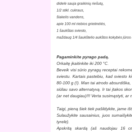
didelė sauja graikinių riešutų,
1/2 stikl. cukraus,
šlakelis vandens,
apie 100 ml riebios grietinėlės,
1 šaukštas sviesto,
maždaug 1/4 šaukštelio aukštos kokybės jūros 
Pagaminkite pyrago padą.
Orkaitę įkaitinkite iki 200 °C.
Beveik visi sūrio pyragų receptai rekome
sviestu. Kartais pastebiu, kad sviesto k
80-100 g (!). Man tai atrodo absurdiška, i
siūlau savo alternatyvą. Ir tai įtakos sko
(ar net daugiau)!!! Verta susimąstyti, ar 
Taigi, pieną šiek tiek pašildykite, jame iš
Sulaužykite sausainius, juos sumaišykite
tyrelė).
Apskritą skardą (aš naudojau 16 cm