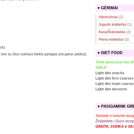
♥ GĖRIMAI
Alkoholiniai
(2)
Jogurto kokteiliai
(1)
Kava/Šokoladas
(2)
Pieno kokteiliai
(3)
os),
♥ DIET FOOD
nį, nes su šiuo cukraus kiekiu pyragas yra gana saldus),
Think about your line (i
SMILE!
Light diet snacks
Light diet first courses
Light diet main course
Light diet desserts
♥ PASIGAMINK GRE
Skubate ir neturite daug
Žvilgtelkite į šiuos rece
GREITA, SVEIKA ir S