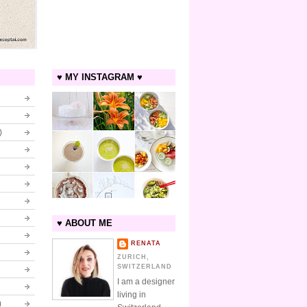
♥ MY INSTAGRAM ♥
)
♥ ABOUT ME
RENATA
ZURICH,
SWITZERLAND
I am a designer
living in
)