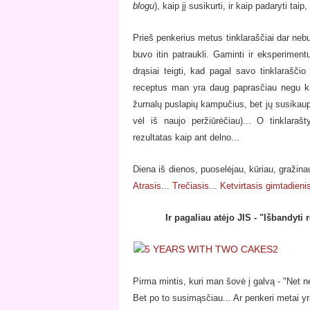
blogu
), kaip jį susikurti, ir kaip padaryti tai
Prieš penkerius metus tinklaraščiai dar neb
buvo itin patraukli. Gaminti ir eksperimen
drąsiai teigti, kad pagal savo tinklarašči
receptus man yra daug paprasčiau negu kn
žurnalų puslapių kampučius, bet jų susikaup
vėl iš naujo peržiūrėčiau)... O tinklaraš
rezultatas kaip ant delno...
Diena iš dienos, puoselėjau, kūriau, gražinau 
Atrasis
...
Trečiasis
...
Ketvirtasis gimtadieni
Ir pagaliau atėjo JIS - "Išbandyti 
Pirma mintis, kuri man šovė į galvą - "Net neg
Bet po to susimąsčiau... Ar penkeri metai 