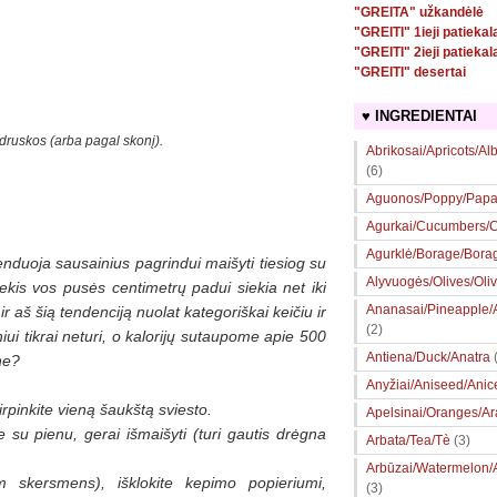
"GREITA" užkandėlė
"GREITI" 1ieji patiekal
"GREITI" 2ieji patiekal
"GREITI" desertai
♥ INGREDIENTAI
druskos (arba pagal skonį)
.
Abrikosai/Apricots/Al
(6)
Aguonos/Poppy/Papa
Agurkai/Cucumbers/Ce
Agurklė/Borage/Bora
nduoja sausainius pagrindui maišyti tiesiog su
Alyvuogės/Olives/Oli
iekis vos pusės centimetrų padui siekia net iki
Ananasai/Pineapple
r aš šią tendenciją nuolat kategoriškai keičiu ir
(2)
niui tikrai neturi, o kalorijų sutaupome apie 500
Antiena/Duck/Anatra
ne?
Anyžiai/Aniseed/Anic
tirpinkite vieną šaukštą sviesto.
Apelsinai/Oranges/A
 su pienu, gerai išmaišyti (turi gautis drėgna
Arbata/Tea/Tè
(3)
Arbūzai/Watermelon/
 skersmens), išklokite kepimo popieriumi,
(3)