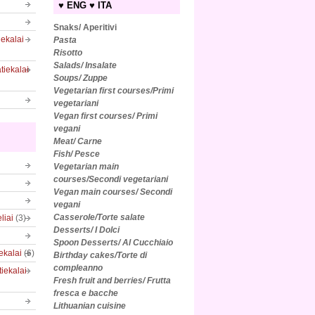
♥ ENG ♥ ITA
Snaks/ Aperitivi
iekalai
Pasta
Risotto
Salads/
Insalate
tiekalai
Soups/ Zuppe
Vegetarian first courses/Primi
vegetariani
Vegan first courses/ Primi
vegani
Meat/ Carne
Fish/ Pesce
Vegetarian main
courses/Secondi vegetariani
Vegan main courses/ Secondi
vegani
Casserole/Torte salate
liai
(3)
Desserts/ I Dolci
Spoon Desserts/ Al Cucchiaio
iekalai
(6)
Birthday cakes/Torte di
compleanno
tiekalai
Fresh fruit and berries/ Frutta
fresca e bacche
Lithuanian cuisine