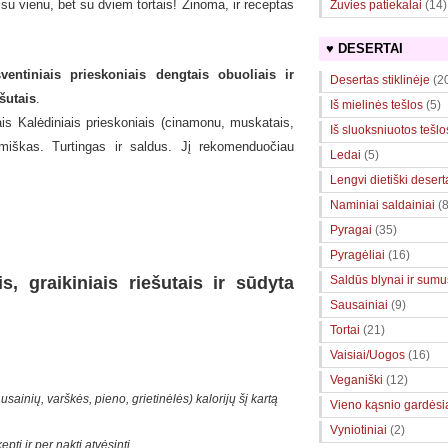
u vienu, bet su dviem tortais! Žinoma, ir receptas
Žuvies patiekalai
(14)
♥ DESERTAI
ntiniais prieskoniais dengtais obuoliais ir
Desertas stiklinėje
(2
ešutais
.
Iš mielinės tešlos
(5)
iais Kalėdiniais prieskoniais (cinamonu, muskatais,
Iš sluoksniuotos tešlo
žiemiškas. Turtingas ir saldus. Jį rekomenduočiau
Ledai
(5)
Lengvi dietiški desert
Naminiai saldainiai
(8
Pyragai
(35)
Pyragėliai
(16)
, graikiniais riešutais ir sūdyta
Saldūs blynai ir sumuš
Sausainiai
(9)
Tortai
(21)
Vaisiai/Uogos
(16)
Veganiški
(12)
usainių, varškės, pieno, grietinėlės) kalorijų šį kartą
Vieno kąsnio gardėsi
Vyniotiniai
(2)
pti ir per naktį atvėsinti