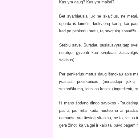
Kas yra daug? Kas yra mažai?
Bet svarbiausia juk ne skaičius, ne metai,
spurda iš laimės, kiekvieną kartą, kai p
kad po penkerių metų, tą mygtuką spaudžiu
Stebiu save. Suradau pusiausvyrą tarp svei
norėtųsi gyventi kuo sveikiau, žaliavalgi
saldaus).
Per penkerius metus daug išmokau apie ma
įvairiais prieskoniais (nenaudoju joki
sezoniškumą, idealias kepinių ingredientų pr
Iš mano žodyno dingo sąvokos - "sudėtinga
pačiu, jau retai kada nustebina ar pradž
namuose yra tiesiog skaniau, be to, visus i
gera žinoti ką valgai ir kaip tai buvo pagami