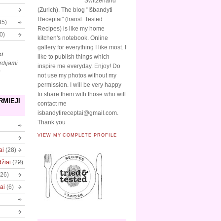
Switzerland
(Zurich). The blog "Išbandyti
Receptai" (transl. Tested
35)
Recipes) is like my home
0)
kitchen's notebook. Online
gallery for everything I like most. I
ki
.
like to publish things which
rdijami
inspire me everyday. Enjoy! Do
ų
not use my photos without my
permission. I will be very happy
to share them with those who will
RMIEJI
contact me
isbandytireceptai@gmail.com.
Thank you
VIEW MY COMPLETE PROFILE
ai
(28)
džiai
(22)
(26)
ai
(6)