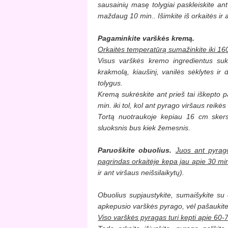
sausainių masę tolygiai paskleiskite ant
maždaug 10 min.. Išimkite iš orkaitės ir a
Pagaminkite varškės kremą.
Orkaitės temperatūrą sumažinkite iki 16
Visus varškės kremo ingredientus sukr
krakmolą, kiaušinį, vanilės sėklytes ir 
tolygus.
Kremą sukrėskite ant prieš tai iškepto p
min. iki tol, kol ant pyrago viršaus reikės
Tortą nuotraukoje kepiau 16 cm skersm
sluoksnis bus kiek žemesnis.
Paruoškite obuolius.
Juos ant pyrago
pagrindas orkaitėje kepa jau apie 30 min
ir ant viršaus neišsilaikytų).
Obuolius supjaustykite, sumaišykite su c
apkepusio varškės pyrago, vėl pašaukite 
Viso varškės pyragas turi kepti apie 60-