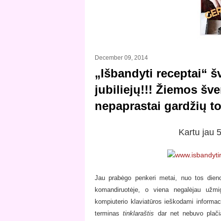
December 09, 2014
„Išbandyti receptai“ š
jubiliejų!!! Žiemos šv
nepaprastai gardžių to
Kartu jau 5
Jau prabėgo penkeri metai, nuo tos die
komandiruotėje, o viena negalėjau užmigt
kompiuterio klaviatūros ieškodami informacij
terminas
tinklaraštis
dar net nebuvo plači