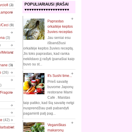
POPULIARIAUSI ĮRAŠAI
rciofi
(2)
♥♥♥♥♥♥♥♥♥♥♥♥♥♥♥♥♥♥♥
/Lamponi
Paprastas
e/Ceci
(9)
orkaitėje keptos
žuvies receptas
ena
(3)
Jau seniai esu
išbandžiusi
)
orkaitėje keptos žuvies receptą.
e/Melanz
Jis toks paprastas, kad ranka
nekildavo jį rašyti (panašiai kaip
buvo su st...
nane
(9)
o
(26)
It's Sushi time...
Prieš savaitę
)
buvome Japonų
restorane Mami
/Fragole
Cafe . Maistas
taip patiko, kad šią savaitę netgi
nusprendžiau pati pabandyti
pagaminti patį pag...
te
(42)
Veganiškas
Barbabiet
makaronų