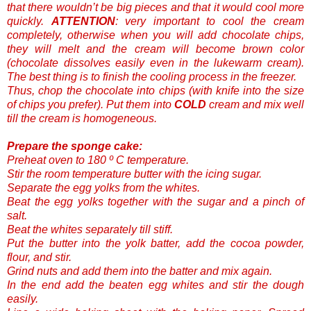
that there wouldn’t be big pieces and that it would cool more
quickly.
ATTENTION
: very important to cool the cream
completely, otherwise when you will add chocolate chips,
they will melt and the cream will become brown color
(chocolate dissolves easily even in the lukewarm cream).
The best thing is to finish the cooling process in the freezer.
Thus, chop the chocolate into chips (with knife into the size
of chips you prefer). Put them into
COLD
cream and mix well
till the cream is homogeneous.
Prepare the sponge cake:
Preheat oven to 180 º C temperature.
Stir the room temperature butter with the icing sugar.
Separate the egg yolks from the whites.
Beat the egg yolks together with the sugar and a pinch of
salt.
Beat the whites separately till stiff.
Put the butter into the yolk batter, add the cocoa powder,
flour, and stir.
Grind nuts and add them into the batter and mix again.
In the end add the beaten egg whites and stir the dough
easily.