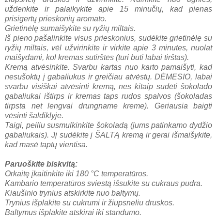
uždenkite ir palaikykite apie 15 minučių, kad pienas
prisigertų prieskonių aromato.
Grietinėlę sumaišykite su ryžių miltais.
Iš pieno pašalinkite visus prieskonius, sudėkite grietinėlę su
ryžių miltais, vėl užvirinkite ir virkite apie 3 minutes, nuolat
maišydami, kol kremas sutirštės (turi būti labai tirštas).
Kremą atvėsinkite. Svarbu kartas nuo karto pamaišyti, kad
nesušoktų į gabaliukus ir greičiau atvėstų. DĖMESIO, labai
svarbu visiškai atvėsinti kremą, nes kitaip sudėti šokolado
gabaliukai ištirps ir kremas taps rudos spalvos (šokoladas
tirpsta net lengvai drungname kreme). Geriausia baigti
vėsinti šaldiklyje.
Taigi, peiliu susmulkinkite šokoladą (jums patinkamo dydžio
gabaliukais). Jį sudėkite į ŠALTĄ kremą ir gerai išmaišykite,
kad masė taptų vientisa.
Paruoškite biskvitą:
Orkaitę įkaitinkite iki 180 °C temperatūros.
Kambario temperatūros sviestą išsukite su cukraus pudra.
Kiaušinio trynius atskirkite nuo baltymų.
Trynius išplakite su cukrumi ir žiupsneliu druskos.
Baltymus išplakite atskirai iki standumo.