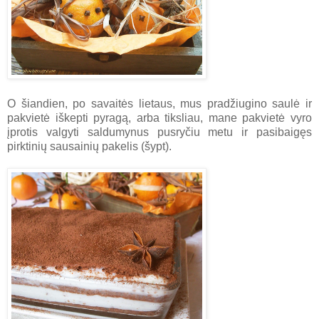
O šiandien, po savaitės lietaus, mus pradžiugino saulė ir
pakvietė iškepti pyragą, arba tiksliau, mane pakvietė vyro
įprotis valgyti saldumynus pusryčiu metu ir pasibaigęs
pirktinių sausainių pakelis (šypt).