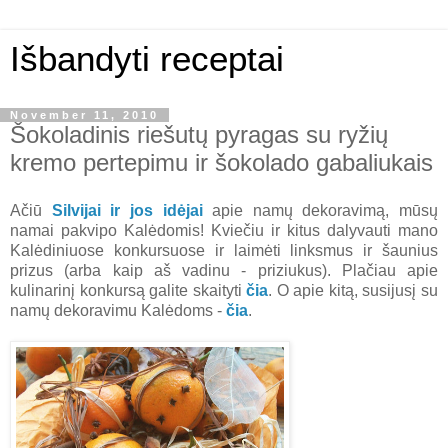
Išbandyti receptai
November 11, 2010
Šokoladinis riešutų pyragas su ryžių
kremo pertepimu ir šokolado gabaliukais
Ačiū
Silvijai ir jos idėjai
apie namų dekoravimą, mūsų
namai pakvipo Kalėdomis! Kviečiu ir kitus dalyvauti mano
Kalėdiniuose konkursuose ir laimėti linksmus ir šaunius
prizus (arba kaip aš vadinu - priziukus). Plačiau apie
kulinarinį konkursą galite skaityti
čia
. O apie kitą, susijusį su
namų dekoravimu Kalėdoms -
čia
.