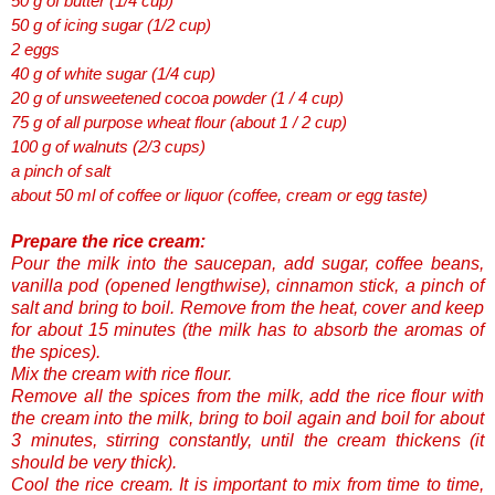
50 g of butter (1/4 cup)
50 g of icing sugar (1/2 cup)
2 eggs
40 g of white sugar (1/4 cup)
20 g of unsweetened cocoa powder (1 / 4 cup)
75 g of all purpose wheat flour (about 1 / 2 cup)
100 g of walnuts (2/3 cups)
a pinch of salt
about 50 ml of coffee or liquor (coffee, cream or egg taste)
Prepare the rice cream:
Pour the milk into the saucepan, add sugar, coffee beans,
vanilla pod (opened lengthwise), cinnamon stick, a pinch of
salt and bring to boil. Remove from the heat, cover and keep
for about 15 minutes (the milk has to absorb the aromas of
the spices).
Mix the cream with rice flour.
Remove all the spices from the milk, add the rice flour with
the cream into the milk, bring to boil again and boil for about
3 minutes, stirring constantly, until the cream thickens (it
should be very thick).
Cool the rice cream. It is important to mix from time to time,