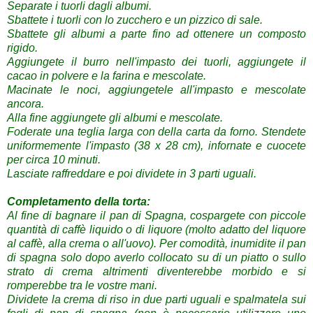
Separate i tuorli dagli albumi.
Sbattete i tuorli con lo zucchero e un pizzico di sale.
Sbattete gli albumi a parte fino ad ottenere un composto
rigido.
Aggiungete il burro nell'impasto dei tuorli, aggiungete il
cacao in polvere e la farina e mescolate.
Macinate le noci,
aggiungetele all'impasto e mescolate
ancora.
Alla fine aggiungete gli albumi e mescolate.
Foderate una teglia larga con della carta da forno.
Stendete
uniformemente l'impasto (38 x 28 cm), infornate e cuocete
per circa 10 minuti.
Lasciate raffreddare e poi dividete in 3 parti uguali.
Completamento della torta:
Al fine di bagnare il pan di Spagna, cospargete con piccole
quantità di caffè liquido o di liquore (molto adatto del liquore
al caffè, alla crema o all'uovo).
Per comodità, inumidite il pan
di spagna solo dopo averlo collocato su di un piatto o sullo
strato di crema altrimenti diventerebbe morbido e si
romperebbe tra le vostre mani.
Dividete la crema di riso in due parti uguali e spalmatela sui