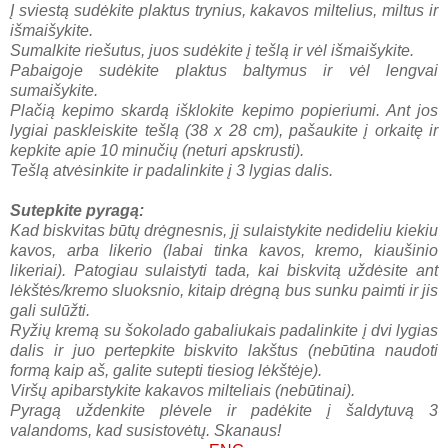
Į sviestą sudėkite plaktus trynius, kakavos miltelius, miltus ir
išmaišykite.
Sumalkite riešutus, juos sudėkite į tešlą ir vėl išmaišykite.
Pabaigoje sudėkite plaktus baltymus ir vėl lengvai
sumaišykite.
Plačią kepimo skardą išklokite kepimo popieriumi. Ant jos
lygiai paskleiskite tešlą (38 x 28 cm), pašaukite į orkaitę ir
kepkite apie 10 minučių (neturi apskrusti).
Tešlą atvėsinkite ir padalinkite į 3 lygias dalis.
Sutepkite pyragą:
Kad biskvitas būtų drėgnesnis, jį sulaistykite nedideliu kiekiu
kavos, arba likerio (labai tinka kavos, kremo, kiaušinio
likeriai). Patogiau sulaistyti tada, kai biskvitą uždėsite ant
lėkštės/kremo sluoksnio, kitaip drėgną bus sunku paimti ir jis
gali sulūžti.
Ryžių kremą su šokolado gabaliukais padalinkite į dvi lygias
dalis ir juo pertepkite biskvito lakštus (nebūtina naudoti
formą kaip aš, galite sutepti tiesiog lėkštėje).
Viršų apibarstykite kakavos milteliais (nebūtinai).
Pyragą uždenkite plėvele ir padėkite į šaldytuvą 3
valandoms, kad susistovėtų. S
kanaus!