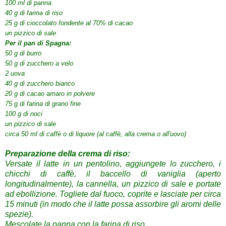
100 ml di panna
40 g di farina di riso
25 g di cioccolato fondente al 70% di cacao
un pizzico di sale
Per il pan di Spagna:
50 g di burro
50 g di zucchero a velo
2 uova
40 g di zucchero bianco
20 g di cacao amaro in polvere
75 g di farina di grano fine
100 g di noci
un pizzico di sale
circa 50 ml di caffè o di liquore (al caffè, alla crema o all'uovo)
Preparazione della crema di riso:
Versate il latte in un pentolino, aggiungete lo zucchero, i
chicchi di caffè, il baccello di vaniglia (aperto
longitudinalmente), la cannella, un pizzico di sale e portate
ad ebollizione.
Togliete dal fuoco, coprite e lasciate per circa
15 minuti (in modo che il latte possa assorbire gli aromi delle
spezie).
Mescolate la panna con la farina di riso.