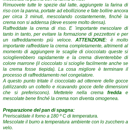
Rimuovete tutte le spezie dal latte, aggiungete la farina di
riso con la panna, portate ad ebollizione e fate bollire ancora
per circa 3 minuti, mescolando costantemente, finché la
crema non si addensa (deve essere molto densa).
Raffreddate la crema di riso.
E 'importante mescolare di
tanto in tanto, per evitare la formazione di pezzettoni e per
un raffreddamento più veloce.
ATTENZIONE
: è molto
importante raffreddare la crema completamente, altrimenti al
momento di aggiungere le scaglie di cioccolato queste si
scioglierebbero rapidamente e la crema diventerebbe di
colore marrone (il cioccolato si scioglie facilmente anche se
la crema fosse tiepida).
La cosa migliore è terminare il
processo di raffreddamento nel congelatore.
A questo punto
tritate il cioccolato ad ottenere delle gocce
(utilizzando un coltello e ricavando gocce delle dimensioni
che si preferiscono).
Mettetele nella crema
fredda
e
mescolate bene finché la crema non diventa omogenea.
Preparazione del pan di spagna:
Preriscaldate il forno a 180 º C di temperatura.
Mescolate il burro a temperatura ambiente con lo zucchero a
velo.