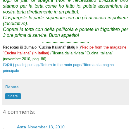
fogli di pan di spagna (non è necessario utilizzare uno
stampo per la torta come ho fatto io, potete assemblare la
vostra torta direttamente in un piatto).
Cospargete la parte superiore con un pò di cacao in polvere
(facoltativo).
Coprite la torta con della pellicola e ponete in frigorifero per
3 ore prima di servire.
Buon appetito!
........................................
Receptas iš žurnalo "Cucina Italiana" (italų k.)
/Recipe from the magazine
"Cucina Italiana" (In Italian)
/Ricetta dalla rivista "Cucina Italiana"
(novembre 2010, pag. 86).
Grįžti į pradinį puslapį/Return to the main page/Ritorna alla pagina
principale
Renata
Share
4 comments:
Asta
November 13, 2010