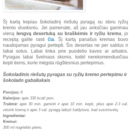
Šį kartą kepiau šokoladinį riešutų pyragą su storu ryžių
kremo sluoksniu. Jei pamenate, aš jau anksčiau gaminau
vieną
lengvą desertuką su braškėmis ir ryžiu kremu
, jo
receptą galite rasti
čia
. Šį kartą panašus kremas buvo
naudojamas pyragui pertepti. Šis desertas ne per saldus ir
labai sotus. Labai tinka prie puodelio kavos ar arbatos.
Pyragas labai švelnaus skonio, todėl nerekomenduočiau
kepti tiems, kurie mėgsta rūgštesnius pertepimus.
Šokoladinis riešutų pyragas su ryžių kremo pertepimu ir
šokolado gabaliukais
Porcijos:
8
Kalorijos:
apie 330
kcal/ porc.
Trukmė:
apie 30 min.
gaminti ir apie 10 min. kepti, plius apie 2-3 val.
vėsinti kremą ir apie 3 val. pyragą laikyti šaldytuve, kad susistovėtų
Ingredientai:
Kremui:
300 ml nugriebto pieno,