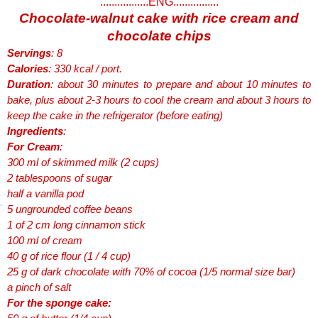
.................ENG................
Chocolate-walnut cake with rice cream and
chocolate chips
Servings
: 8
Calories
: 330 kcal / port.
Duration
: about 30 minutes to prepare and about 10 minutes to
bake, plus about 2-3 hours to cool the cream and about 3 hours to
keep the cake in the refrigerator (before eating)
Ingredients
:
For Cream
:
300 ml of skimmed milk (2 cups)
2 tablespoons of sugar
half a vanilla pod
5 ungrounded coffee beans
1 of 2 cm long cinnamon stick
100 ml of cream
40 g of rice flour (1 / 4 cup)
25 g of dark chocolate with 70% of cocoa (1/5 normal size bar)
a pinch of salt
For the sponge cake: