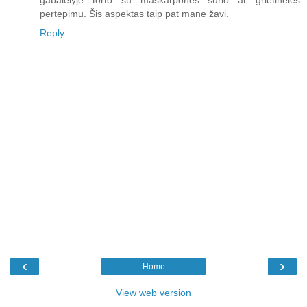
gabalėlyje torto su maskarponės sūrio ar grietinėlės
pertepimu. Šis aspektas taip pat mane žavi.
Reply
‹
›
Home
View web version