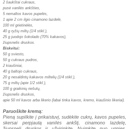
2 šaukštai cukraus,
pusė vanilės ankšties,
5 nemaltos kavos pupelės,
1 apie 2 cm ilgio cinamono lazdelė,
100 ml grietinėlės,
40 g ryžių miltų (1/4 stikl.),
25 g juodojo šokolado (70% kakavos),
žiupsnelis druskos.
Biskvitui:
50 g sviesto,
50 g cukraus pudros,
2 kiaušiniai,
40 g baltojo cukraus,
20 g nesaldintų kakavos
miltelių (1/4 stikl.),
75 g miltų (apie 1/2 stikl.),
100 g graikinių riešutų,
žiupsnelis druskos,
apie 50 ml kavos arba likerio (labai tinka kavos, kremo, kiaušinio likeriai).
Paruoškite kremą:
Pieną supilkite į prikaistuvį, sudėkite cukrų, kavos pupeles,
skersai perpjautą vanilės ankštį, cinamono lazdelę,
žiupsnelį druskos ir užvirinkite
. Nuimkite nuo ugnies,