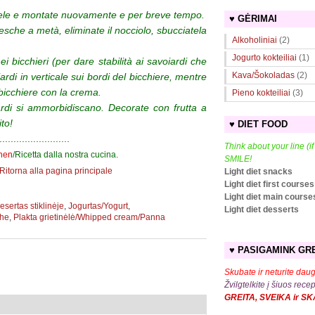
miele e montate nuovamente e per breve tempo.
♥ GĖRIMAI
 pesche a metà, eliminate il nocciolo, sbucciatela
Alkoholiniai
(2)
Jogurto kokteiliai
(1)
i bicchieri (per dare stabilità ai savoiardi che
Kava/Šokoladas
(2)
ardi in verticale sui bordi del bicchiere, mentre
l bicchiere con la crema.
Pieno kokteiliai
(3)
iardi si ammorbidiscano. Decorate con frutta a
to!
♥ DIET FOOD
.........................
Think about your line (i
chen
/Ricetta dalla nostra cucina
.
SMILE!
/Ritorna alla pagina principale
Light diet snacks
Light diet first courses
Light diet main course
esertas stiklinėje
,
Jogurtas/Yogurt
,
Light diet desserts
che
,
Plakta grietinėlė/Whipped cream/Panna
♥ PASIGAMINK GRE
Skubate ir neturite daug
Žvilgtelkite į šiuos rece
GREITA, SVEIKA ir S