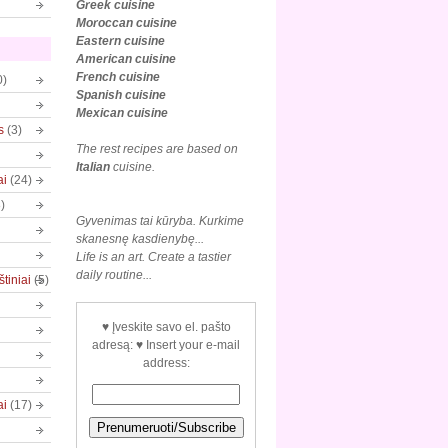
Greek cuisine
Moroccan cuisine
Eastern cuisine
American cuisine
French cuisine
0)
Spanish cuisine
Mexican
cuisine
s
(3)
The rest recipes are based on
Italian
cuisine.
ai
(24)
)
Gyvenimas tai kūryba. Kurkime
skanesnę kasdienybę...
Life is an art. Create a tastier
daily routine...
tiniai
(5)
♥ Įveskite savo el. pašto
adresą: ♥ Insert your e-mail
address:
ai
(17)