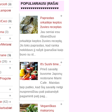
POPULIARIAUSI ĮRAŠAI
rciofi
(2)
♥♥♥♥♥♥♥♥♥♥♥♥♥♥♥♥♥♥♥
/Lamponi
Paprastas
e/Ceci
(9)
orkaitėje keptos
žuvies receptas
ena
(3)
Jau seniai esu
išbandžiusi
)
orkaitėje keptos žuvies receptą.
e/Melanz
Jis toks paprastas, kad ranka
nekildavo jį rašyti (panašiai kaip
buvo su st...
nane
(9)
o
(26)
It's Sushi time...
Prieš savaitę
)
buvome Japonų
restorane Mami
/Fragole
Cafe . Maistas
taip patiko, kad šią savaitę netgi
nusprendžiau pati pabandyti
pagaminti patį pag...
te
(42)
Veganiškas
Barbabiet
makaronų