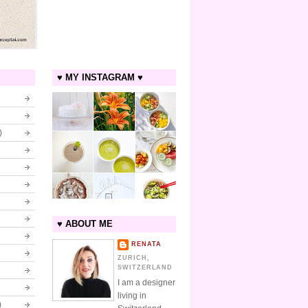
♥ MY INSTAGRAM ♥
)
♥ ABOUT ME
RENATA
ZURICH,
SWITZERLAND
I am a designer
living in
)