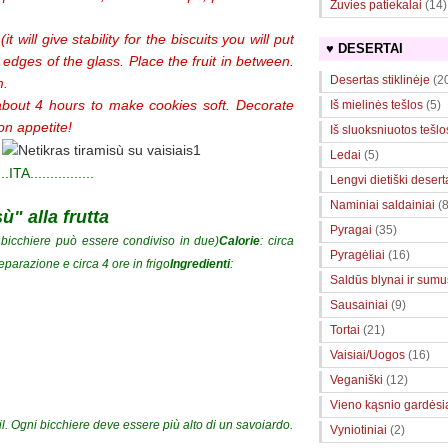
Žuvies patiekalai
(14)
t will give stability for the biscuits you will put
♥ DESERTAI
he edges of the glass. Place the fruit in between.
Desertas stiklinėje
(2
m.
 about 4 hours to make cookies soft. Decorate
Iš mielinės tešlos
(5)
on appetite!
Iš sluoksniuotos tešlo
.
Ledai
(5)
...ITA................
Lengvi dietiški desert
Naminiai saldainiai
(8
ù" alla frutta
Pyragai
(35)
n bicchiere può essere condiviso in due)
Calorie
: circa
Pyragėliai
(16)
reparazione e circa 4 ore in frigo
Ingredienti
:
Saldūs blynai ir sumuš
Sausainiai
(9)
Tortai
(21)
Vaisiai/Uogos
(16)
Veganiški
(12)
Vieno kąsnio gardėsi
ail. Ogni bicchiere deve essere più alto di un savoiardo.
Vyniotiniai
(2)