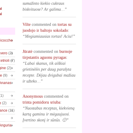
sumažinto kiekio cukraus
ai
biskvituose? Ar galima…”
ai
Vilte
commented on
tortas su
juodojo ir baltojo sokolado
:
“Megiamiausias tortas! Aciu!”
bicocche
Jūratė
commented on
burnoje
vero
(2)
tirpstantis aguonu pyragas
:
trioli
(7)
“Labai skanus, tik aiškiai
gine
(2)
grietinėlės per daug parašyta
recepte. Dėjau dvigubai mažiau
ve
(9)
ir užteko…”
/Ananas
(1)
Anonymous
commented on
trinta pomidoru sriuba
:
e
(2)
“Nuostabus receptas, kiekvieną
rance
(11)
kartą gaminu ir mėgaujuosi.
Įvertino skonį ir sūnūs. 🙂”
Anguria