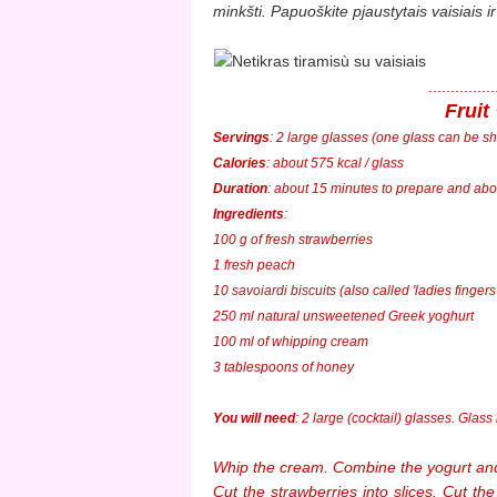
minkšti.
Papuoškite pjaustytais vaisiais 
.............
Fruit
Servings
: 2 large glasses (one glass can be sh
Calories
: about 575 kcal / glass
Duration
: about 15 minutes to prepare and abou
Ingredients
:
100 g of fresh strawberries
1 fresh peach
10
savoiardi biscuits
(also called 'ladies fingers'
250 ml natural unsweetened Greek yoghurt
100 ml of whipping cream
3 tablespoons of honey
You will need
: 2 large (cocktail) glasses. Glass
Whip the cream. Combine the yogurt and
Cut the strawberries into slices. Cut th