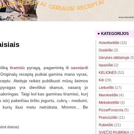
♥ KATEGORIJOS
isiais
Amerikietiški
(10)
Graikiški
(3)
Gėrybės stiklainyje
(5
Ispaniški
(2)
ališką
tiramisù
pyragą, pagamintą iš
savoiardi
KELIONĖS
(52)
 Originalų receptą puikiai gamina mano vyras,
Kiti
(29)
eptu. Ateityje reikės publikuoti mūsų šeimos
 pyragas yra dieviškai skanus, vasarą jo
Lietuviški
(17)
kaloringas. Taigi kol kas gaminau tiramisù, kurį
Marokietiški
(4)
sūrį pakeičiau tirštu jogurtu, cukrų - medumi,
Meksikietiški
(3)
is, kurių šiuo metu netrūksta. Mmmm... Be
Pizza/Focaccia
(5)
Prancūziški
(11)
Rytietiški
(21)
linti dviese)
SVEČIO RUBRIKA
(3