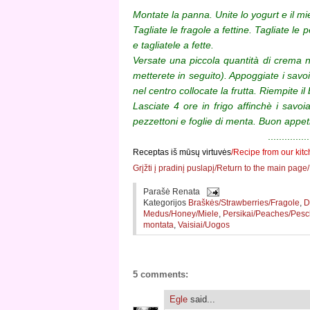
Montate la panna. Unite lo yogurt e il 
Tagliate le fragole a fettine. Tagliate le
e tagliatele a fette.
Versate una piccola quantità di crema ne
metterete in seguito). Appoggiate i savoi
nel centro collocate la frutta. Riempite i
Lasciate 4 ore in frigo affinchè i savo
pezzettoni e foglie di menta. Buon appeti
...............
Receptas iš mūsų virtuvės
/Recipe from our kit
Grįžti į pradinį puslapį/Return to the main page
Parašė
Renata
Kategorijos
Braškės/Strawberries/Fragole
,
D
Medus/Honey/Miele
,
Persikai/Peaches/Pes
montata
,
Vaisiai/Uogos
5 comments:
Egle
said...