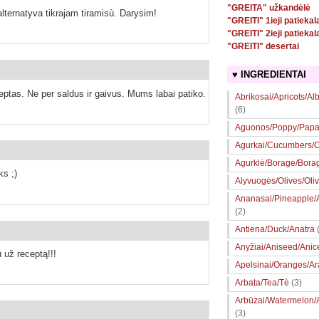
"GREITA" užkandėlė
lternatyva tikrajam tiramisù. Darysim!
"GREITI" 1ieji patiekal
"GREITI" 2ieji patiekal
"GREITI" desertai
♥ INGREDIENTAI
ceptas. Ne per saldus ir gaivus. Mums labai patiko.
Abrikosai/Apricots/Al
(6)
Aguonos/Poppy/Papa
Agurkai/Cucumbers/Ce
Agurklė/Borage/Bora
ks ;)
Alyvuogės/Olives/Oli
Ananasai/Pineapple
(2)
Antiena/Duck/Anatra
Anyžiai/Aniseed/Anic
 už receptą!!!
Apelsinai/Oranges/A
Arbata/Tea/Tè
(3)
Arbūzai/Watermelon/
(3)