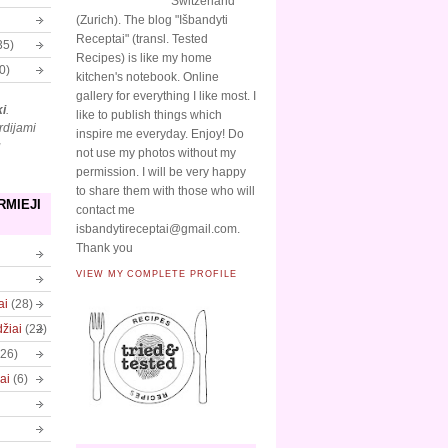
Switzerland
(Zurich). The blog "Išbandyti
Receptai" (transl. Tested
35)
Recipes) is like my home
0)
kitchen's notebook. Online
gallery for everything I like most. I
ki
.
like to publish things which
rdijami
inspire me everyday. Enjoy! Do
ų
not use my photos without my
permission. I will be very happy
to share them with those who will
RMIEJI
contact me
isbandytireceptai@gmail.com.
Thank you
VIEW MY COMPLETE PROFILE
ai
(28)
džiai
(22)
(26)
ai
(6)