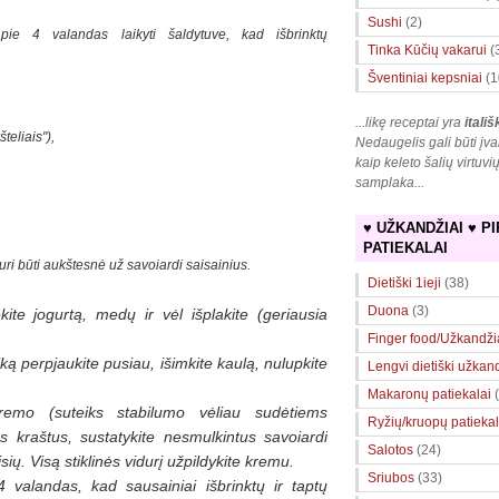
Sushi
(2)
e 4 valandas laikyti šaldytuve, kad išbrinktų
Tinka Kūčių vakarui
(
Šventiniai kepsniai
(1
...likę receptai yra
itališ
teliais"),
Nedaugelis gali būti įva
kaip keleto šalių virtuvi
samplaka
...
♥ UŽKANDŽIAI ♥ PI
PATIEKALAI
 turi būti aukštesnė už savoiardi saisainius.
Dietiški 1ieji
(38)
Duona
(3)
kite jogurtą, medų ir vėl išplakite (geriausia
Finger food/Užkandži
iką perpjaukite pusiau, išimkite kaulą, nulupkite
Lengvi dietiški užkan
Makaronų patiekalai
 kremo (suteiks stabilumo vėliau sudėtiems
Ryžių/kruopų patiekal
s kraštus, sustatykite nesmulkintus savoiardi
Salotos
(24)
sių. Visą stiklinės vidurį užpildykite kremu.
Sriubos
(33)
4 valandas, kad sausainiai išbrinktų ir taptų