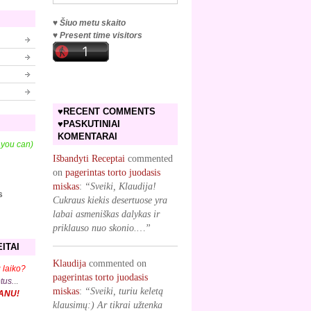
♥ Šiuo metu skaito
♥ Present time visitors
♥RECENT COMMENTS
♥PASKUTINIAI
KOMENTARAI
f you can)
Išbandyti Receptai
commented
on
pagerintas torto juodasis
miskas
:
“Sveiki, Klaudija!
s
Cukraus kiekis desertuose yra
labai asmeniškas dalykas ir
priklauso nuo skonio.…”
ITAI
Klaudija
commented on
 laiko?
pagerintas torto juodasis
ptus.
..
miskas
:
“Sveiki, turiu keletą
KANU!
klausimų:) Ar tikrai užtenka