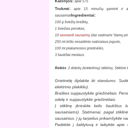
Kalorijos:
apie 575
Trukmė:
apie 15 minučių gaminti ir api
Ingredientai:
sausainiai
100 g šviežių braškių,
1 šviežias persikas,
10
savoiardi sausainių
(dar vadinami "damų pirš
250 ml tiršto nesaldinto natūralaus jogurto,
100 ml plakamosios grietinėlės,
3 šaukštai medaus.
Reikės
: 2 didelių (kokteilinių) stiklinių
. Stiklinė
G
rietinėlę išplakite iki standumo. Sudė
elektriniu plakikliu).
Braškes supjaustykite griežinėliais. Pers
odelę ir supjaustykite griežinėliais.
Į stiklinę įkrėskite kelis šaukštus
sausainiams). Statmenai, pagal stiklinė
sausainius. Į jų tarpelius prikamšykite vai
Padėkite į šaldytuvą ir laikykite apie 