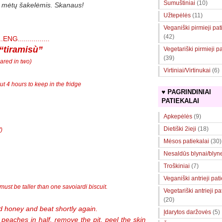
Sumuštiniai
(10)
ir mėtų šakelėmis.
Skanaus!
Užtepėlės
(11)
Veganiški pirmieji pat
(42)
....ENG................
 “tiramisù”
Vegetariški pirmieji pa
(39)
ared in two)
Virtiniai/Virtinukai
(6)
t 4 hours to keep in the fridge
♥ PAGRINDINIAI
PATIEKALAI
Apkepėlės
(9)
Dietiški 2ieji
(18)
)
Mėsos patiekalai
(30)
Nesaldūs blynai/blyne
Troškiniai
(7)
Veganiški antrieji pat
 must be taller than one savoiardi biscuit.
Vegetariški antrieji pa
(20)
 honey and beat shortly again.
Įdarytos daržovės
(5)
e peaches in half, remove the pit, peel the skin