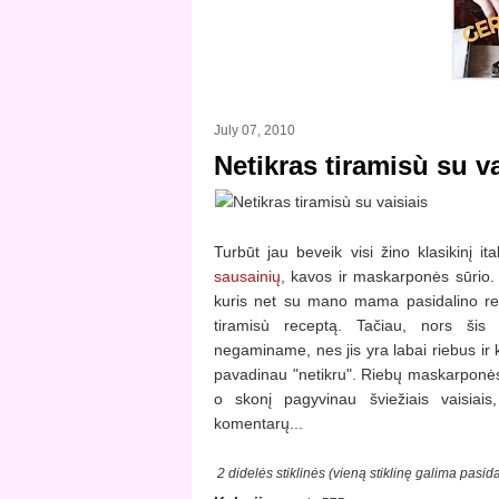
July 07, 2010
Netikras tiramisù su va
Turbūt jau beveik visi žino klasikinį it
sausainių
, kavos ir maskarponės sūrio.
kuris net su mano mama pasidalino rec
tiramisù receptą. Tačiau, nors šis
negaminame, nes jis yra labai riebus ir 
pavadinau "netikru". Riebų maskarponės 
o skonį pagyvinau šviežiais vaisia
komentarų...
2 didelės stiklinės (vieną stiklinę galima pasida