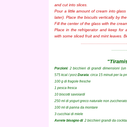
and cut into slices.
Pour a little amount of cream into glass (i
later). Place the biscuits vertically by t
Fill the center of the glass with the crea
Place in the refrigerator and keep for
with some sliced fruit and mint leaves. B
........................................
.............
"Tiramis
Porzioni
: 2 bicchieri di grandi dimensioni (u
575 kcal / porz.
Durata
: circa 15 minuti per la p
100 g di fragole fresche
1 pesca fresca
10 biscotti savoiardi
250 ml di yogurt greco naturale non zuccherato
100 ml di panna da montare
3 cucchiai di miele
Avrete bisogno di
: 2 bicchieri grandi da cockt