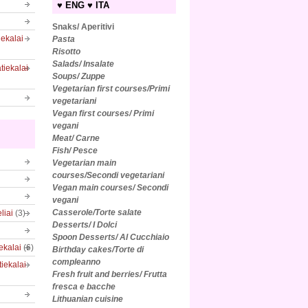
♥ ENG ♥ ITA
Snaks/ Aperitivi
iekalai
Pasta
Risotto
Salads/
Insalate
tiekalai
Soups/ Zuppe
Vegetarian first courses/Primi
vegetariani
Vegan first courses/ Primi
vegani
Meat/ Carne
Fish/ Pesce
Vegetarian main
courses/Secondi vegetariani
Vegan main courses/ Secondi
vegani
Casserole/Torte salate
liai
(3)
Desserts/ I Dolci
Spoon Desserts/ Al Cucchiaio
iekalai
(6)
Birthday cakes/Torte di
compleanno
tiekalai
Fresh fruit and berries/ Frutta
fresca e bacche
Lithuanian cuisine