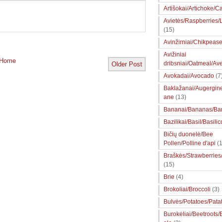
Artišokai/Artichoke/Ca
Avietės/Raspberries
(15)
Avinžirniai/Chikpeas
Avižiniai
Home
dribsniai/Oatmeal/Av
Older Post
Avokadai/Avocado
(7
Baklažanai/Augergin
ane
(13)
Bananai/Bananas/Ba
Bazilikai/Basil/Basilic
Bičių duonelė/Bee
Pollen/Polline d'api
(1
Braškės/Strawberries
(15)
Brie
(4)
Brokoliai/Broccoli
(3)
Bulvės/Potatoes/Pata
Burokėliai/Beetroots/