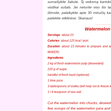
sumaišykite šakute. Šį veiksmą kartoki
visiškai sušals. Jei neturite viso šio l
išimsite, palaikykite apie 30 minučių k
patiekite stiklinėse. Skanaus!
.............
Watermelon 
Servings
: about 10
Calories
: about 125 kcal / port.
Duration
: about 15 minutes to prepare and
MAKER)
Ingredients
:
2 kg of fresh watermelon pulp (deseeded)
220 g of sugar
handful of fresh basil (optional)
1 lime juice
3 tablespoons of vodka (will help not to freeze t
1 / 4 teaspoon of sea salt.
Cut the watermelon into chucks, deseed
few scoops of the watermelon juice and 