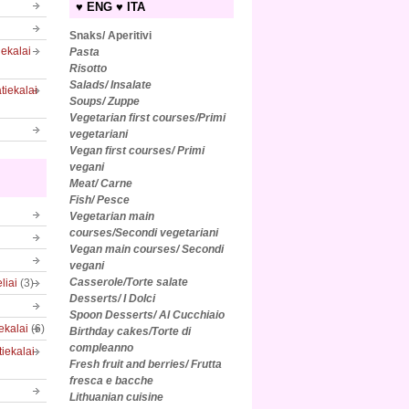
♥ ENG ♥ ITA
Snaks/ Aperitivi
iekalai
Pasta
Risotto
Salads/
Insalate
tiekalai
Soups/ Zuppe
Vegetarian first courses/Primi
vegetariani
Vegan first courses/ Primi
vegani
Meat/ Carne
Fish/ Pesce
Vegetarian main
courses/Secondi vegetariani
Vegan main courses/ Secondi
vegani
Casserole/Torte salate
liai
(3)
Desserts/ I Dolci
Spoon Desserts/ Al Cucchiaio
iekalai
(6)
Birthday cakes/Torte di
compleanno
tiekalai
Fresh fruit and berries/ Frutta
fresca e bacche
Lithuanian cuisine