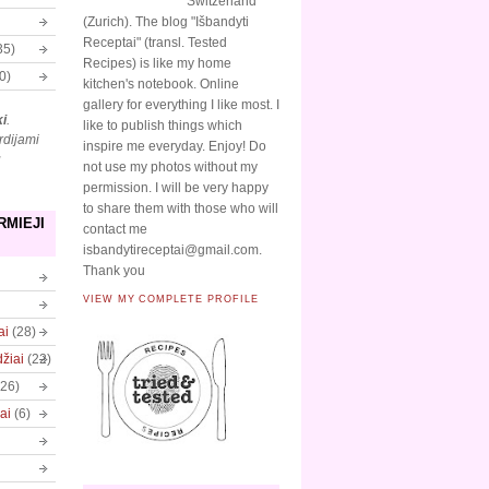
Switzerland
(Zurich). The blog "Išbandyti
Receptai" (transl. Tested
35)
Recipes) is like my home
0)
kitchen's notebook. Online
gallery for everything I like most. I
ki
.
like to publish things which
rdijami
inspire me everyday. Enjoy! Do
ų
not use my photos without my
permission. I will be very happy
to share them with those who will
RMIEJI
contact me
isbandytireceptai@gmail.com.
Thank you
VIEW MY COMPLETE PROFILE
ai
(28)
džiai
(22)
(26)
ai
(6)