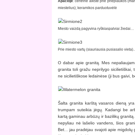
Apačioje
: centrinė aikštė prie prieplaukos (mar
miestelius); keramikos parduotuvėlė
...
Miesto vaizdą pagyvina ryškiaspalviai žiedai
Prie miesto vartų (siauriausia pusiasalio vieta)..
O dabar apie granitą. Mes nepaliaujama
granita toli gražu neprilygo sicilietiška
ne sicilietiškose ledainėse (ji bus gaivi, 
Šalta granita karštą vasaros dieną yra
trumpam suteikia jėgų. Kadangi be arb
kartą gaminau arbūzų ir bazilikų granitą
nepyliau nė lašelio vandens, šios granit
Bet... jau pradėjau svajoti apie migdolų 