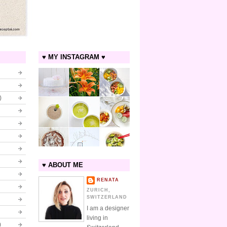
♥ MY INSTAGRAM ♥
)
♥ ABOUT ME
RENATA
ZURICH,
SWITZERLAND
I am a designer
living in
)