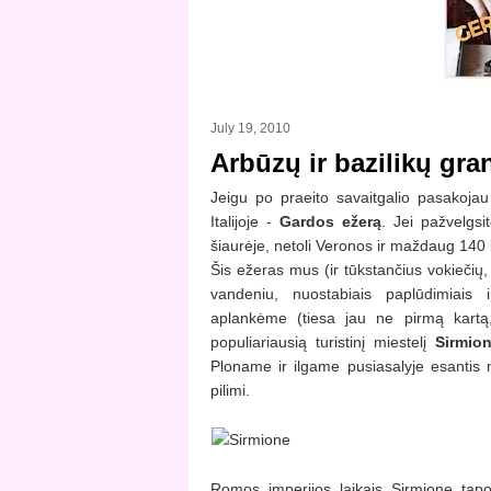
July 19, 2010
Arbūzų ir bazilikų gran
Jeigu po praeito savaitgalio pasakoja
Italijoje -
Gardos ežerą
. Jei pažvelgsi
šiaurėje, netoli Veronos ir maždaug 140
Šis ežeras mus (ir tūkstančius vokiečių,
vandeniu, nuostabiais paplūdimiais ir
aplankėme (tiesa jau ne pirmą kartą,
populiariausią turistinį miestelį
Sirmio
Ploname ir ilgame pusiasalyje esantis mi
pilimi.
Romos imperijos laikais Sirmione tap