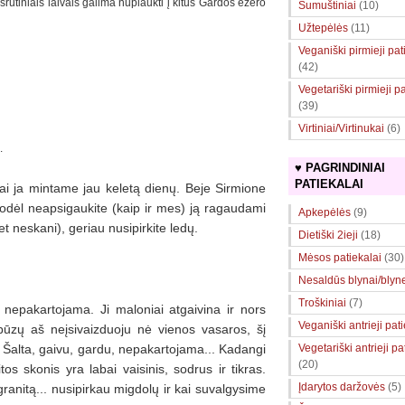
šrutiniais laivais galima nuplaukti į kitus Gardos ežero
Sumuštiniai
(10)
Užtepėlės
(11)
Veganiški pirmieji pat
(42)
Vegetariški pirmieji pa
(39)
Virtiniai/Virtinukai
(6)
.
♥ PAGRINDINIAI
PATIEKALAI
i ja mintame jau keletą dienų. Beje Sirmione
i, todėl neapsigaukite (kaip ir mes) ją ragaudami
Apkepėlės
(9)
bet neskani), geriau nusipirkite ledų.
Dietiški 2ieji
(18)
Mėsos patiekalai
(30)
Nesaldūs blynai/blyne
Troškiniai
(7)
 nepakartojama. Ji maloniai atgaivina ir nors
Veganiški antrieji pat
ūzų aš neįsivaizduoju nė vienos vasaros, šį
. Šalta, gaivu, gardu, nepakartojama... Kadangi
Vegetariški antrieji pa
(20)
os skonis yra labai vaisinis, sodrus ir tikras.
Įdarytos daržovės
(5)
granitą... nusipirkau migdolų ir kai suvalgysime