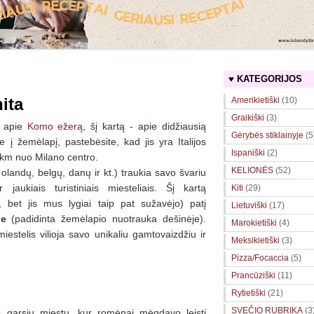
♥ KATEGORIJOS
ita
Amerikietiški
(10)
Graikiški
(3)
u apie
Komo ežerą
, šį kartą - apie didžiausią
Gėrybės stiklainyje
(5
te į žemėlapį, pastebėsite, kad jis yra Italijos
Ispaniški
(2)
 km nuo Milano centro.
KELIONĖS
(52)
 olandų, belgų, danų ir kt.) traukia savo švariu
 jaukiais turistiniais miesteliais. Šį kartą
Kiti
(29)
 bet jis mus lygiai taip pat sužavėjo) patį
Lietuviški
(17)
ne
(padidinta žemėlapio nuotrauka dešinėje).
Marokietiški
(4)
estelis vilioja savo unikaliu gamtovaizdžiu ir
Meksikietiški
(3)
Pizza/Focaccia
(5)
Prancūziški
(11)
Rytietiški
(21)
SVEČIO RUBRIKA
(3
o garsiu miestu, kur romėnai mėgdavo leisti