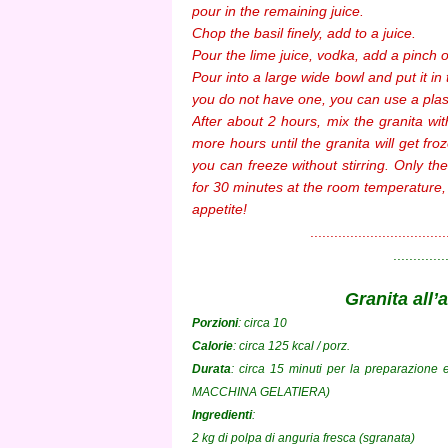
pour in the remaining juice.
Chop the basil finely, add to a juice.
Pour the lime juice, vodka, add a pinch of
Pour into a large wide bowl and put it in 
you do not have one, you can use a plast
After about 2 hours, mix the granita wit
more hours until the granita will get fro
you can freeze without stirring. Only th
for 30 minutes at the room temperature, 
appetite!
..................................
.............
Granita all’
Porzioni
: circa 10
Calorie
: circa 125 kcal / porz.
Durata
: circa 15 minuti per la preparazion
MACCHINA GELATIERA)
Ingredienti
:
2 kg di polpa di anguria fresca (sgranata)