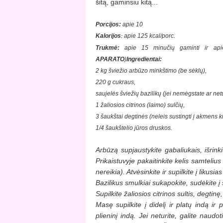
šitą, gaminsiu kitą...
Porcijos:
apie 10
Kalorijos
apie 125 kcal/porc.
:
Trukmė:
apie 15 minučių
gaminti ir apie
APARATO
)
Ingredientai:
2 kg šviežio arbūzo minkštimo (be sėklų),
220 g cukraus,
saujelės šviežių bazilikų (jei nemėgstate ar netur
1 žaliosios citrinos (laimo) sulčių,
3 šaukštai degtinės (neleis sustingti į akmens k
1/4 šaukštelio jūros druskos
.
Arbūzą supjaustykite gabaliukais, išrink
Prikaistuvyje pakaitinkite kelis samtelius 
nereikia). Atvėsinkite ir supilkite į likusias 
Bazilikus smulkiai sukapokite, sudėkite į s
Supilkite žaliosios citrinos sultis, degtinę
Masę supilkite į didelį ir platų indą
ir 
plieninį indą. Jei neturite, galite naudo