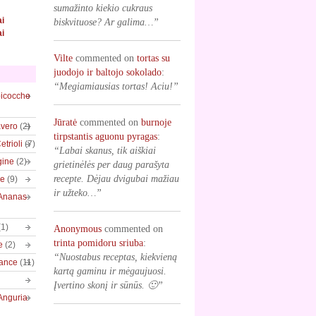
sumažinto kiekio cukraus
ai
biskvituose? Ar galima…”
ai
Vilte
commented on
tortas su
juodojo ir baltojo sokolado
:
“Megiamiausias tortas! Aciu!”
bicocche
Jūratė
commented on
burnoje
vero
(2)
tirpstantis aguonu pyragas
:
trioli
(7)
“Labai skanus, tik aiškiai
gine
(2)
grietinėlės per daug parašyta
recepte. Dėjau dvigubai mažiau
ve
(9)
ir užteko…”
/Ananas
(1)
Anonymous
commented on
trinta pomidoru sriuba
:
e
(2)
“Nuostabus receptas, kiekvieną
rance
(11)
kartą gaminu ir mėgaujuosi.
Įvertino skonį ir sūnūs. 🙂”
Anguria