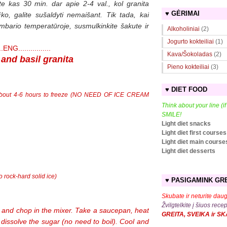
te kas 30 min. dar apie 2-4 val., kol granita
♥ GĖRIMAI
aiko, galite sušaldyti nemaišant. Tik tada, kai
ambario temperatūroje, susmulkinkite šakute ir
Alkoholiniai
(2)
Jogurto kokteiliai
(1)
....ENG................
Kava/Šokoladas
(2)
and basil granita
Pieno kokteiliai
(3)
♥ DIET FOOD
 about 4-6 hours to freeze (NO NEED OF ICE CREAM
Think about your line (i
SMILE!
Light diet snacks
Light diet first courses
Light diet main course
Light diet desserts
o rock-hard solid ice)
♥ PASIGAMINK GRE
Skubate ir neturite daug
Žvilgtelkite į šiuos rece
 and chop in the mixer. Take a saucepan, heat
GREITA, SVEIKA ir S
dissolve the sugar (no need to boil). Cool and