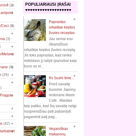
POPULIARIAUSI ĮRAŠAI
rciofi
(2)
♥♥♥♥♥♥♥♥♥♥♥♥♥♥♥♥♥♥♥
/Lamponi
Paprastas
e/Ceci
(9)
orkaitėje keptos
žuvies receptas
ena
(3)
Jau seniai esu
išbandžiusi
)
orkaitėje keptos žuvies receptą.
e/Melanz
Jis toks paprastas, kad ranka
nekildavo jį rašyti (panašiai kaip
buvo su st...
nane
(9)
o
(26)
It's Sushi time...
Prieš savaitę
)
buvome Japonų
restorane Mami
/Fragole
Cafe . Maistas
taip patiko, kad šią savaitę netgi
nusprendžiau pati pabandyti
pagaminti patį pag...
te
(42)
Veganiškas
Barbabiet
makaronų