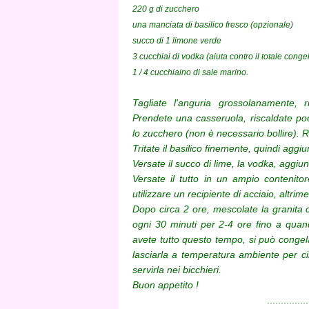
220 g di zucchero
una manciata di basilico fresco (opzionale)
succo di 1 limone verde
3 cucchiai di vodka (aiuta contro il totale cong
1 / 4 cucchiaino di sale marino.
Tagliate l'anguria grossolanamente,
Prendete una casseruola, riscaldate poch
lo zucchero (non è necessario bollire). R
Tritate il basilico finemente, quindi aggi
Versate il succo di lime, la vodka, aggiu
Versate il tutto in un ampio contenito
utilizzare un recipiente di acciaio, altrime
Dopo circa 2 ore, mescolate la granita 
ogni 30 minuti per 2-4 ore fino a quan
avete tutto questo tempo, si può conge
lasciarla a temperatura ambiente per ci
servirla nei bicchieri.
Buon appetito !
...............