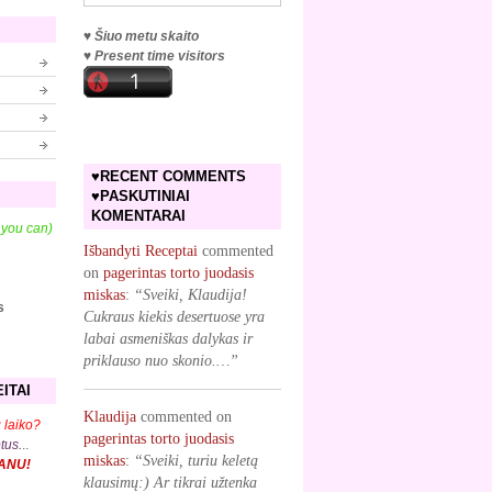
♥ Šiuo metu skaito
♥ Present time visitors
♥RECENT COMMENTS
♥PASKUTINIAI
KOMENTARAI
f you can)
Išbandyti Receptai
commented
on
pagerintas torto juodasis
miskas
:
“Sveiki, Klaudija!
s
Cukraus kiekis desertuose yra
labai asmeniškas dalykas ir
priklauso nuo skonio.…”
ITAI
Klaudija
commented on
 laiko?
pagerintas torto juodasis
ptus.
..
miskas
:
“Sveiki, turiu keletą
KANU!
klausimų:) Ar tikrai užtenka