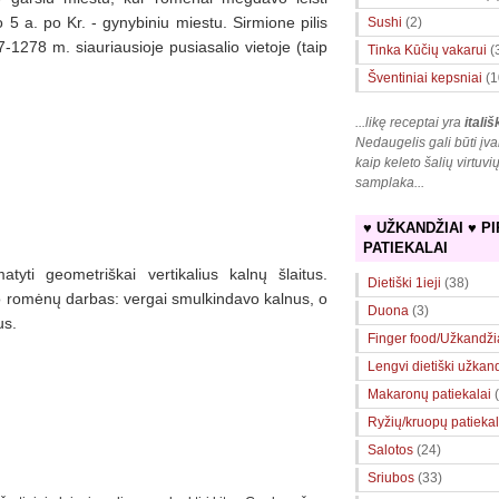
5 a. po Kr. - gynybiniu miestu. Sirmione pilis
Sushi
(2)
-1278 m. siauriausioje pusiasalio vietoje (taip
Tinka Kūčių vakarui
(
Šventiniai kepsniai
(1
...likę receptai yra
itališ
Nedaugelis gali būti įva
kaip keleto šalių virtuvi
samplaka
...
♥ UŽKANDŽIAI ♥ PI
PATIEKALAI
yti geometriškai vertikalius kalnų šlaitus.
Dietiški 1ieji
(38)
o romėnų darbas: vergai smulkindavo kalnus, o
Duona
(3)
us.
Finger food/Užkandži
Lengvi dietiški užkan
Makaronų patiekalai
Ryžių/kruopų patiekal
Salotos
(24)
Sriubos
(33)