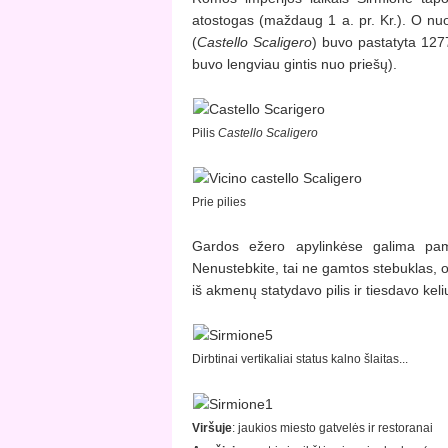
atostogas (maždaug 1 a. pr. Kr.). O nuo 
(
Castello Scaligero
) buvo pastatyta 1277
buvo lengviau gintis nuo priešų).
Pilis
Castello Scaligero
Prie pilies
Gardos ežero apylinkėse galima pamat
Nenustebkite, tai ne gamtos stebuklas, 
iš akmenų statydavo pilis ir tiesdavo keli
Dirbtinai vertikaliai status kalno šlaitas...
Viršuje
: jaukios miesto gatvelės ir restoranai