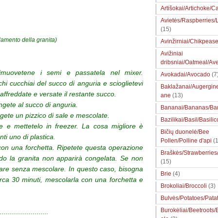
Artišokai/Artichoke/Ca
Avietės/Raspberries
(15)
elamento della granita)
Avinžirniai/Chikpeas
Avižiniai
dribsniai/Oatmeal/Av
 rimuovetene i semi e passatela nel mixer.
Avokadai/Avocado
(7
i cucchiai del succo di anguria e scioglietevi
Baklažanai/Augergin
affreddate e versate il restante succo.
ane
(13)
ungete al succo di anguria.
Bananai/Bananas/Ba
ngete un pizzico di sale e mescolate.
Bazilikai/Basil/Basilic
re e mettetelo in freezer. La cosa migliore è
Bičių duonelė/Bee
nti uno di plastica.
Pollen/Polline d'api
(1
con una forchetta. Ripetete questa operazione
Braškės/Strawberries
do la granita non apparirà congelata. Se non
(15)
lare senza mescolare. In questo caso, bisogna
Brie
(4)
rca 30 minuti, mescolarla con una forchetta e
Brokoliai/Broccoli
(3)
Bulvės/Potatoes/Pata
Burokėliai/Beetroots/
.........................