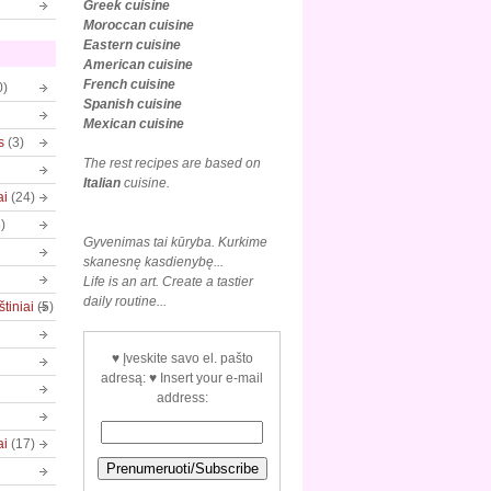
Greek cuisine
Moroccan cuisine
Eastern cuisine
American cuisine
French cuisine
0)
Spanish cuisine
Mexican
cuisine
s
(3)
The rest recipes are based on
Italian
cuisine.
ai
(24)
)
Gyvenimas tai kūryba. Kurkime
skanesnę kasdienybę...
Life is an art. Create a tastier
daily routine...
tiniai
(5)
♥ Įveskite savo el. pašto
adresą: ♥ Insert your e-mail
address:
ai
(17)