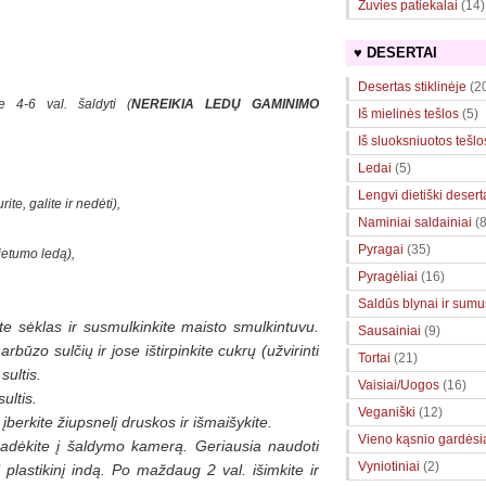
Žuvies patiekalai
(14)
♥ DESERTAI
Desertas stiklinėje
(2
 4-6 val. šaldyti (
NEREIKIA LEDŲ GAMINIMO
Iš mielinės tešlos
(5)
Iš sluoksniuotos tešlo
Ledai
(5)
Lengvi dietiški desert
ite, galite ir nedėti),
Naminiai saldainiai
(8
Pyragai
(35)
ietumo ledą),
Pyragėliai
(16)
Saldūs blynai ir sumuš
ite sėklas
ir susmulkinkite maisto smulkintuvu.
Sausainiai
(9)
arbūzo sulčių ir jose ištirpinkite cukrų (užvirinti
Tortai
(21)
sultis.
Vaisiai/Uogos
(16)
ultis.
Veganiški
(12)
, įberkite žiupsnelį druskos ir išmaišykite.
Vieno kąsnio gardėsi
padėkite į šaldymo kamerą.
Geriausia naudoti
Vyniotiniai
(2)
ti plastikinį indą. Po maždaug 2 val. išimkite ir