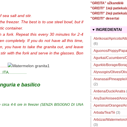
"GREITA" užkandėlė
"GREITI" 1ieji patiekal
"GREITI" 2ieji patiekal
 sea salt and stir.
"GREITI" desertai
the freezer. The best is to use steel bowl, but if
ic container.
♥ INGREDIENTAI
h a fork. Repeat this every 30 minutes for 2-4
Abrikosai/Apricots/Al
zen completely. If you do not have all this time,
(6)
en, you have to take the granita out, and leave
Aguonos/Poppy/Papa
stir with the fork and serve in the glasses. Bon
Agurkai/Cucumbers/Ce
Agurklė/Borage/Bora
.......
...ITA................
Alyvuogės/Olives/Oli
Ananasai/Pineapple
anguria e basilico
(2)
Antiena/Duck/Anatra
Anyžiai/Aniseed/Anic
e e circa 4-6 ore in freezer (SENZA BISOGNO DI UNA
Apelsinai/Oranges/A
Arbata/Tea/Tè
(3)
Arbūzai/Watermelon/
(3)