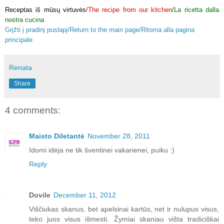
Receptas iš mūsų virtuvės
/The recipe from our kitchen
/La ricetta dalla
nostra cucina
Grįžti į pradinį puslapį/Return to the main page/Ritorna alla pagina
principale
Renata
Share
4 comments:
Maisto Diletantė
November 28, 2011
Idomi idėja ne tik šventinei vakarienei, puiku :)
Reply
Dovile
December 11, 2012
Viščiukas skanus, bet apelsinai kartūs, net ir nulupus visus,
teko juos visus išmesti. Žymiai skaniau višta tradiciškai