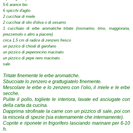
5-6
arance bio
6 spicchi d'aglio
2 cucchiai
di miele
2 cucchiai di
olio d'oliva o
di sesamo
1 cucchiaio di
erbe aromatiche
tritate (
rosmarino, timo,
maggiorana
,
prezzemolo
o altro
a piacere)
circa 1,5
cm di
radice di
zenzero fresco
un pizzico di
chiodi di garofano
un pizzico di
peperoncino
macinato
un pizzico di
pepe nero macinato
sale
Tritate
finemente
le erbe
aromatiche.
Sbucciate
lo zenzero
e grattugiatelo
finemente
.
Mescolare
le erbe
e lo
zenzero
con
l'
olio, il miele
e le erbe
secche.
Pulite
il pollo
, togliete
le interiora
,
lavate ed asciugate
con
della carta da cucina
.
Dapprima
strofinate
la carne con
un pizzico di sale
, poi con
la miscela
di spezie
(
sia esternamente che internamente
).
Coprite
e riponete in
frigorifero
lasciando marinare
per 6-10
h.