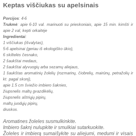
Keptas viščiukas su apelsinais
Porcijos
: 4-6
Trukmė
: apie 6-10 val. marinuoti su prieskoniais, apie 15 min. kimšti ir
apie 2 val, kepti orkaitėje
Ingredientai
:
1 viščiukas (išvalytas),
5-6 apelsinai (geriau iš ekologiško ūkio),
6 skiltelės česnako,
2 šaukštai medaus,
2 šaukštai alyvuogių arba sezamų aliejaus,
1 šaukštas aromatinių žolelių (rozmarinų, čiobrelių, mairūnų, petražolių ir
kt. pagal skonį),
apie 1.5 cm šviežio imbiero šaknies,
žiupsnelis maltų gvazdikėlių,
žiupsnelis aštriųjų pipirų,
maltų juodųjų pipirų,
druskos.
Aromatines žoleles susmulkinkite.
Imbiero šaknį nulupkite ir smulkiai sutarkuokite.
Žoleles ir imbierą sumaišykite su aliejumi, medumi ir visais