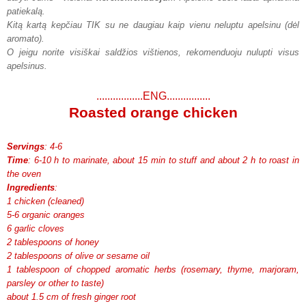
patiekalą.
Kitą kartą kepčiau TIK su ne daugiau kaip vienu neluptu apelsinu (dėl
aromato).
O jeigu norite visiškai saldžios vištienos, rekomenduoju nulupti visus
apelsinus.
.................ENG................
Roasted orange chicken
Servings
: 4-6
Time
: 6-10 h to marinate, about 15 min to stuff and about 2 h to roast in
the oven
Ingredients
:
1 chicken (cleaned)
5-6 organic oranges
6 garlic cloves
2 tablespoons of honey
2 tablespoons of olive or sesame oil
1 tablespoon of chopped aromatic herbs (rosemary, thyme, marjoram,
parsley or other to taste)
about 1.5 cm of fresh ginger root