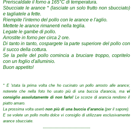
Preriscaldate il forno a
165°C
di
temperatura.
Sbucciate
le arance
*
(lasciate
un solo
frutto non sbucciato
)
e
tagliatele a fette
.
Riempite l'
interno del
pollo con
le arance
e l'aglio.
Mettete
le arance
rimanenti nella
teglia
.
Legate le gambe di pollo.
Arrostite
in forno per
circa 2 ore.
Di tanto in tanto
,
cospargete
la parte superiore
del pollo
con
il succo della
cottura.
Se la pelle
del pollo
comincia a
bruciare
troppo,
copritelo
con un foglio d'alluminio
.
Buon
appetito
!
*
E 'stata la
prima volta che ho
cucinato un pollo arrosto
alle arance
;
noterete che
nella foto
ho usato
più di una
buccia
d'arancia,
ma
vi
consiglio
assolutamente
di
non
farlo!
Le scorze di arancia
rendono il
piatto
amaro.
La prossima volta
userò
non più di una
buccia
d'arancia
(
per il sapore
).
E se volete
un pollo
molto dolce
vi consiglio
di utilizzare
esclusivamente
arance
sbucciate
.
..................................
......