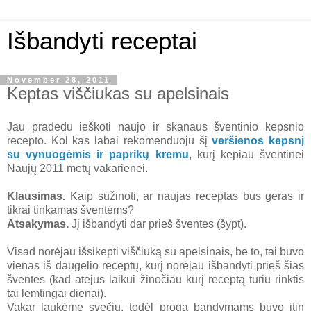
Išbandyti receptai
November 28, 2011
Keptas viščiukas su apelsinais
Jau pradedu ieškoti naujo ir skanaus šventinio kepsnio
recepto. Kol kas labai rekomenduoju šį
veršienos kepsnį
su vynuogėmis ir paprikų kremu
, kurį kepiau šventinei
Naujų 2011 metų vakarienei.
Klausimas.
Kaip sužinoti, ar naujas receptas bus geras ir
tikrai tinkamas šventėms?
Atsakymas.
Jį išbandyti dar prieš šventes (šypt).
Visad norėjau išsikepti viščiuką su apelsinais, be to, tai buvo
vienas iš daugelio receptų, kurį norėjau išbandyti prieš šias
šventes (kad atėjus laikui žinočiau kurį receptą turiu rinktis
tai lemtingai dienai).
Vakar laukėme svečių, todėl proga bandymams buvo itin