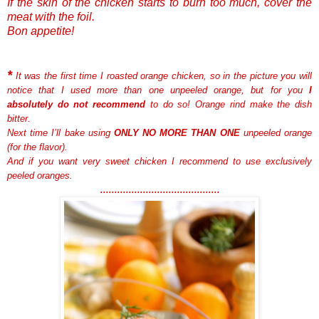
If the skin of the chicken starts to burn too much, cover the
meat with the foil.
Bon appetite!
*
It was the first time I roasted orange chicken, so in the picture you will
notice that I used more than one unpeeled orange, but for you
I
absolutely do not recommend
to do so! Orange rind make the dish
bitter.
Next time I’ll bake using
ONLY NO MORE THAN ONE
unpeeled orange
(for the flavor).
And if you want very sweet chicken I recommend to use exclusively
peeled oranges.
.......................................
...