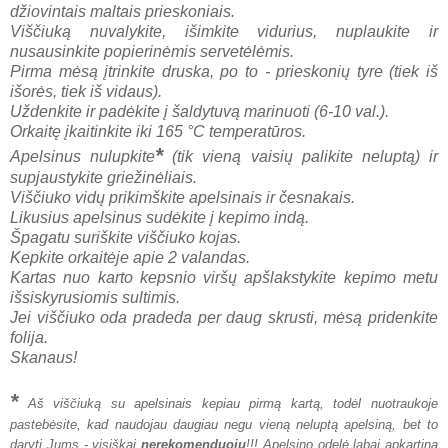
džiovintais maltais prieskoniais.
Viščiuką nuvalykite, išimkite vidurius, nuplaukite ir
nusausinkite popierinėmis servetėlėmis.
Pirma mėsą įtrinkite druska, po to - prieskonių tyre (tiek iš
išorės, tiek iš vidaus).
Uždenkite ir padėkite į šaldytuvą marinuoti (6-10 val.).
Orkaitę įkaitinkite iki 165 °C temperatūros.
*
Apelsinus nulupkite
(tik vieną vaisių palikite neluptą) ir
supjaustykite griežinėliais.
Viščiuko vidų prikimškite apelsinais ir česnakais.
Likusius apelsinus sudėkite į kepimo indą.
Špagatu suriškite viščiuko kojas.
Kepkite orkaitėje apie 2 valandas.
Kartas nuo karto kepsnio viršų apšlakstykite kepimo metu
išsiskyrusiomis sultimis.
Jei viščiuko oda pradeda
per daug
skrusti, mėsą pridenkite
folija.
Skanaus!
*
Aš viščiuką su apelsinais kepiau pirmą kartą, todėl nuotraukoje
pastebėsite, kad naudojau daugiau negu vieną neluptą apelsiną, bet to
daryti Jums - visiškai
nerekomenduoju
!!! Apelsino odelė labai apkartina