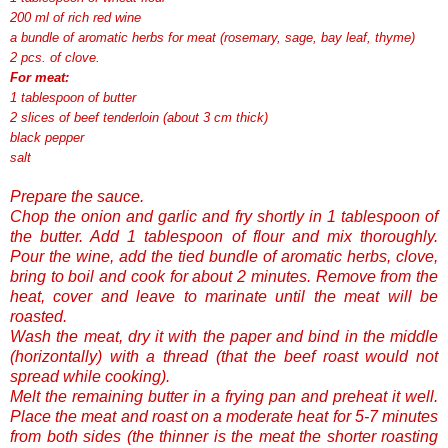
200 ml of rich red wine
a bundle of aromatic herbs for meat (rosemary, sage, bay leaf, thyme)
2 pcs. of clove.
For meat:
1 tablespoon of butter
2 slices of beef tenderloin (about 3 cm thick)
black pepper
salt
Prepare the sauce.
Chop the onion and garlic and fry shortly in 1 tablespoon of
the butter. Add 1 tablespoon of flour and mix thoroughly.
Pour the wine, add the tied bundle of aromatic herbs, clove,
bring to boil and cook for about 2 minutes. Remove from the
heat, cover and leave to marinate until the meat will be
roasted.
Wash the meat, dry it with the paper and bind in the middle
(horizontally) with a thread (that the beef roast would not
spread while cooking).
Melt the remaining butter in a frying pan and preheat it well.
Place the meat and roast on a moderate heat for 5-7 minutes
from both sides (the thinner is the meat the shorter roasting