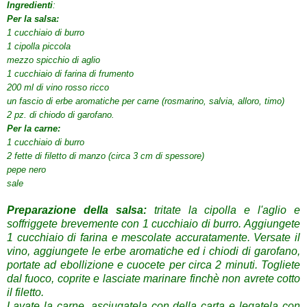
Ingredienti
:
Per la salsa:
1 cucchiaio di burro
1 cipolla piccola
mezzo spicchio di aglio
1 cucchiaio di farina di frumento
200 ml di vino rosso ricco
un fascio di erbe aromatiche per carne (rosmarino, salvia, alloro, timo)
2 pz. di chiodo di garofano.
Per la carne:
1 cucchiaio di burro
2 fette di filetto di manzo (circa 3 cm di spessore)
pepe nero
sale
Preparazione della salsa:
tritate la cipolla e l'aglio e
soffriggete brevemente con 1 cucchiaio di burro. Aggiungete
1 cucchiaio di farina e mescolate accuratamente. Versate il
vino, aggiungete le erbe aromatiche ed i chiodi di garofano,
portate ad ebollizione e cuocete per circa 2 minuti. Togliete
dal fuoco, coprite e lasciate marinare finchè non avrete cotto
il filetto.
Lavate la carne, asciugatela con della carta e legatela con