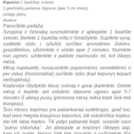
Kepsniui
:
1 šaukštas sviesto,
2 griežinėlių jautienos išpjovos (apie 3 cm storio),
juodųjų pipirų,
druskos.
Paruoškite padažą
.
Svogūną ir česnaką susmulkinkite ir apkepkite 1 šaukšte
sviesto. Įberkite 1 šaukštą miltų ir išmaišykite. Supilkite vyną,
sudėkite siūlu į ryšulėlį surištas aromatines žoleles,
gvazdikėlius, užvirinkite ir virkite apie 2 minutes. Nuimkite
nuo ugnies, uždenkite ir palikite marinuotis tol, kol iškeps
mėsa.
Mėsą nuplaukite, nusausinkite popierinėmis servetėlėmis ir
per vidurį (horizontaliai) suriškite siūlu (kad kepsnys kepant
neišsiplėstų).
Keptuvėje išlydykite likusį sviestą ir gerai įkaitinkite. Dėkite
mėsą ir kepkite ant vidutinio stiprumo ugnies apie 5-7
minutes iš abiejų pusių (plonesnę mėsą reikia kepti šiek tiek
trumpiau).
Šios mėsos kepimas yra pakankamai sudėtingas, ypač tuo,
kad vieni mėgsta kraujinius kepsnius, kiti vidutiniškai keptus,
dar kiti labai keptus. Tik patys pabandę kepti, surasite savo
"aukso viduriuką". Jei abejojate ar kepsnys iškepęs taip,
kaip jūs norite, tiesiog šiek tiek įpjaukite ir pažiūrėkite (šis