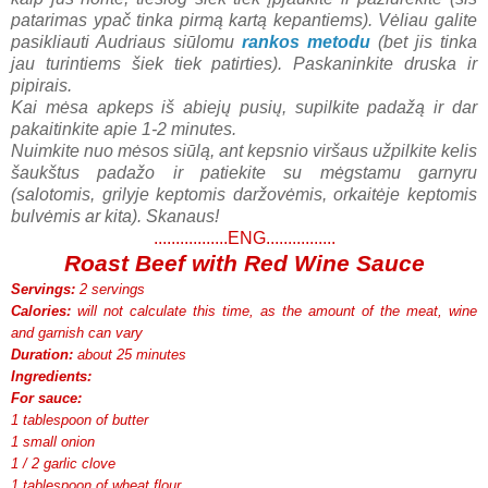
patarimas ypač tinka pirmą kartą kepantiems). Vėliau galite
pasikliauti Audriaus siūlomu
rankos metodu
(bet jis tinka
jau turintiems šiek tiek patirties). Paskaninkite druska ir
pipirais.
Kai mėsa apkeps iš abiejų pusių, supilkite padažą ir dar
pakaitinkite apie 1-2 minutes.
Nuimkite nuo mėsos siūlą, ant kepsnio viršaus užpilkite kelis
šaukštus padažo ir patiekite su mėgstamu garnyru
(salotomis, grilyje keptomis daržovėmis, orkaitėje keptomis
bulvėmis ar kita). Skanaus!
.................ENG................
Roast Beef with Red Wine Sauce
Servings:
2 servings
Calories:
will not calculate this time, as the amount of the meat, wine
and garnish can vary
Duration:
about 25 minutes
Ingredients:
For sauce:
1 tablespoon of butter
1 small onion
1 / 2 garlic clove
1 tablespoon of wheat flour