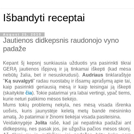
Išbandyti receptai
August 25, 2010
Jautienos didkepsnis raudonojo vyno
padaže
Kepant šį kepsnį sunkiausia užduotis yra pasirinkti tikrai
GERĄ jautienos išpjovą ir ją tinkamai iškepti (kad mėsa
nebūtų žalia, bet ir nesuskrudusi).
Audriaus
tinklaraštyje
"
Ką suvalgyti
" radau nuostabų ir išsamų aprašymą apie tai,
kaip pasirinkti geriausią mėsą ir kaip teisingai ją iškepti
(skaitykite
čia
). Tokie patarimai yra labai vertingi, ypač tiems,
kurie neturi patikimo mėsos tiekėjo.
Mums tokių problemų nekyla, nes mėsą visada išrenka
uošvis, kuris jaunystėje keletą metų bandė mėsininko
amatą. Jo patarimai ir žinomi tiekėjai visada pasiteisina.
Veidaknygėje
Jolita
rašė, kad jai nepatinka padažai ant
didkepsnių, nes pasak jos, jie užgožia pačios mėsos skonį.