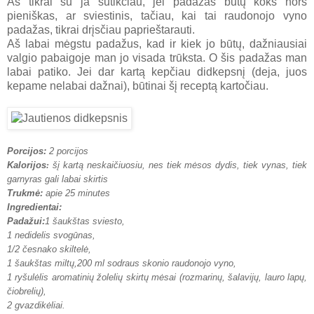
Aš tikrai su ja sutikčiau, jei padažas būtų koks nors
pieniškas, ar sviestinis, tačiau, kai tai raudonojo vyno
padažas, tikrai drįsčiau paprieštarauti.
Aš labai mėgstu padažus, kad ir kiek jo būtų, dažniausiai
valgio pabaigoje man jo visada trūksta. O šis padažas man
labai patiko. Jei dar kartą kepčiau didkepsnį (deja, juos
kepame nelabai dažnai), būtinai šį receptą kartočiau.
Porcijos:
2 porcijos
Kalorijos
šį kartą neskaičiuosiu, nes tiek mėsos dydis, tiek vynas, tiek
:
garnyras gali labai skirtis
Trukmė:
apie 25 minutes
Ingredientai:
Padažui:
1 šaukštas sviesto,
1 nedidelis svogūnas,
1/2 česnako skiltelė,
1 šaukštas miltų,
200 ml sodraus skonio raudonojo vyno,
1 ryšulėlis aromatinių žolelių skirtų mėsai (rozmarinų, šalavijų, lauro lapų,
čiobrelių),
2 gvazdikėliai.