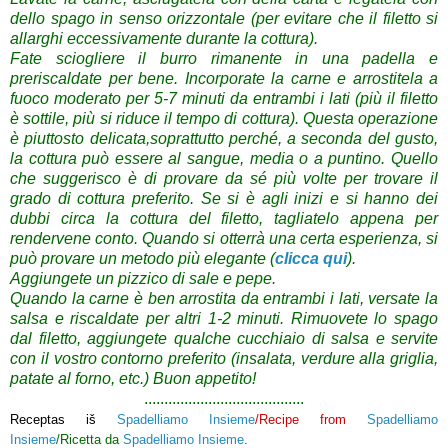
dello spago in senso orizzontale (per evitare che il filetto si
allarghi eccessivamente durante la cottura).
Fate sciogliere il burro rimanente in una padella e
preriscaldate per bene. Incorporate la carne e arrostitela a
fuoco moderato per 5-7 minuti da entrambi i lati (più il filetto
è sottile, più si riduce il tempo di cottura). Questa operazione
è piuttosto delicata,soprattutto perché, a seconda del gusto,
la cottura può essere al sangue, media o a puntino. Quello
che suggerisco è di provare da sé più volte per trovare il
grado di cottura preferito. Se si è agli inizi e si hanno dei
dubbi circa la cottura del filetto, tagliatelo appena per
rendervene conto. Quando si otterrà una certa esperienza, si
può provare un metodo più elegante (
clicca qui
).
Aggiungete un pizzico di sale e pepe.
Quando la carne è ben arrostita da entrambi i lati, versate la
salsa e riscaldate per altri 1-2 minuti. Rimuovete lo spago
dal filetto, aggiungete qualche cucchiaio di salsa e servite
con il vostro contorno preferito (insalata, verdure alla griglia,
patate al forno, etc.) Buon appetito!
........................................
Receptas iš
Spadelliamo Insieme
/Recipe from
Spadelliamo
Insieme
/Ricetta da
Spadelliamo Insieme
.