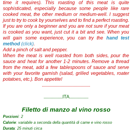
time it requires). This roasting of this meat is quite
sophisticated, especially because some people like rare
cooked meat, the other medium or medium-well. I suggest
just to try to cook by yourselves and to find a perfect roasting.
If you are only a beginner and you are not sure if your meat
is cooked as you want, just cut it a bit and see. When you
will gain some experience, you can try the
hand test
method
(click)
.
Add a pinch of salt and pepper.
When the meat is well roasted from both sides, pour the
sauce and heat for another 1-2 minutes. Remove a thread
from the meat, add a few tablespoons of sauce and serve
with your favorite garnish (salad, grilled vegetables, roater
potatoes, etc.). Bon appetite!
.........................................
................ITA................
Filetto di manzo al vino rosso
Porzioni
: 2
Calorie
: variabile a seconda della quantità di carne e vino rosso
Durata
: 25 minuti circa